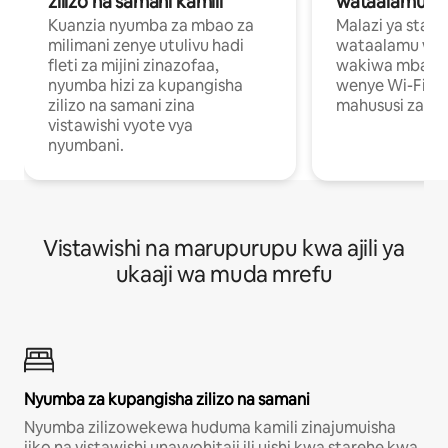
zilizo na samani kamili
wataalamu wa
Kuanzia nyumba za mbao za
Malazi ya star
milimani zenye utulivu hadi
wataalamu wan
fleti za mijini zinazofaa,
wakiwa mbali na
nyumba hizi za kupangisha
wenye Wi-Fi n
zilizo na samani zina
mahususi za kuf
vistawishi vyote vya
nyumbani.
Vistawishi na marupurupu kwa ajili ya
ukaaji wa muda mrefu
Nyumba za kupangisha zilizo na samani
Nyumba zilizowekewa huduma kamili zinajumuisha
jiko na vistawishi unavyohitaji ili uishi kwa starehe kwa