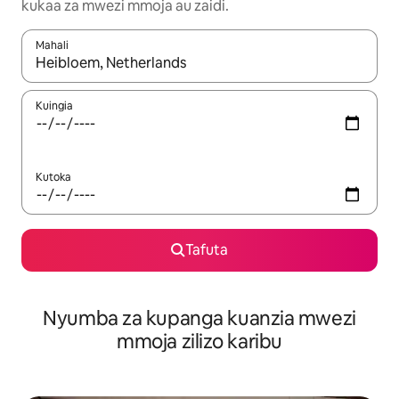
kukaa za mwezi mmoja au zaidi.
Mahali
Wakati matokeo yanapatikana, vinjari kwa kutumia vitufe vya v
Kuingia
Kutoka
Tafuta
Nyumba za kupanga kuanzia mwezi
mmoja zilizo karibu