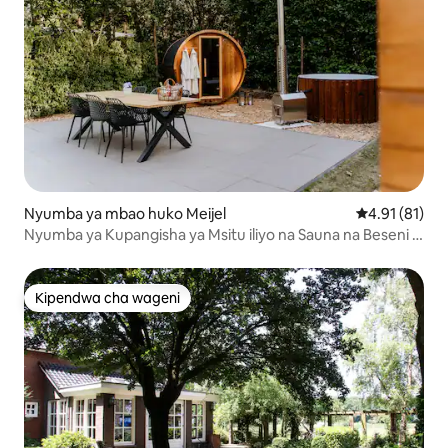
Nyumba ya mbao huko Meijel
Ukadiriaji wa 
4.91 (81)
Nyumba ya Kupangisha ya Msitu iliyo na Sauna na Beseni la
Maji Moto
Kipendwa cha wageni
Kipendwa cha wageni