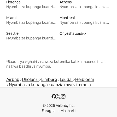
Florence
Athens
Nyumba za kupanga kuanzia mwezi mmoja
Nyumba za kupanga kuanzia mwezi mmoja
Miami
Montreal
Nyumba za kupanga kuanzia mwezi mmoja
Nyumba za kupanga kuanzia mwezi mmoja
Seattle
Onyesha zaidi
Nyumba za kupanga kuanzia mwezi mmoja
*Baadhi ya vighairi vinaweza kutumika katika maeneo fulani
na kwa baadhi ya nyumba.
Airbnb
Uholanzi
Limburg
Leudal
Heibloem
Nyumba za kupanga kuanzia mwezi mmoja
© 2026 Airbnb, Inc.
Faragha
Masharti