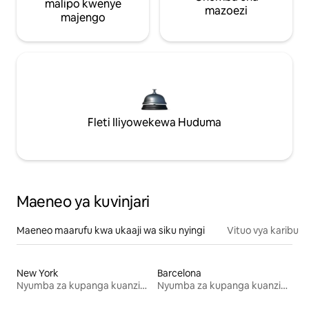
malipo kwenye
mazoezi
majengo
Fleti Iliyowekewa Huduma
Maeneo ya kuvinjari
Maeneo maarufu kwa ukaaji wa siku nyingi
Vituo vya karibu
New York
Barcelona
Nyumba za kupanga kuanzia mwezi mmoja
Nyumba za kupanga kuanzia mwezi mmoja