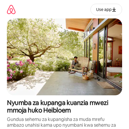
Ruka
kwenda
Use app
kwenye
maudhui
Nyumba za kupanga kuanzia mwezi
mmoja huko Heibloem
Gundua sehemu za kupangisha za muda mrefu
ambazo unahisi kama upo nyumbani kwa sehemu za