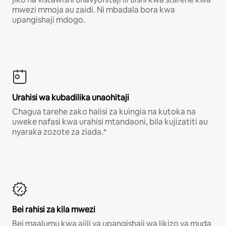
mwezi mmoja au zaidi. Ni mbadala bora kwa
upangishaji mdogo.
Urahisi wa kubadilika unaohitaji
Chagua tarehe zako halisi za kuingia na kutoka na
uweke nafasi kwa urahisi mtandaoni, bila kujizatiti au
nyaraka zozote za ziada.*
Bei rahisi za kila mwezi
Bei maalumu kwa ajili ya upangishaji wa likizo ya muda