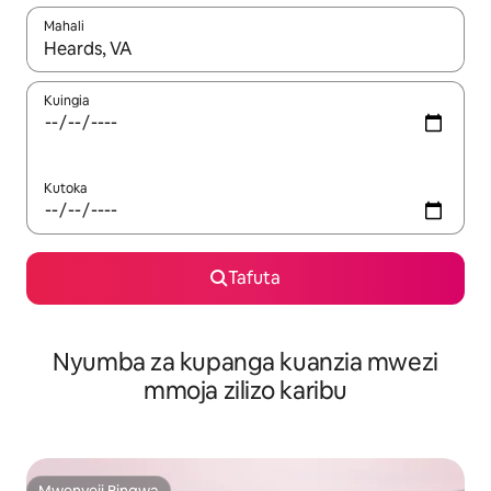
Mahali
Wakati matokeo yanapatikana, vinjari kwa kutumia vitufe vya v
Kuingia
Kutoka
Tafuta
Nyumba za kupanga kuanzia mwezi
mmoja zilizo karibu