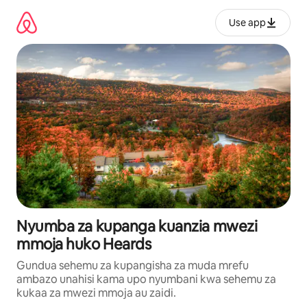
Ruka
kwenda
Use app
kwenye
maudhui
Nyumba za kupanga kuanzia mwezi
mmoja huko Heards
Gundua sehemu za kupangisha za muda mrefu
ambazo unahisi kama upo nyumbani kwa sehemu za
kukaa za mwezi mmoja au zaidi.