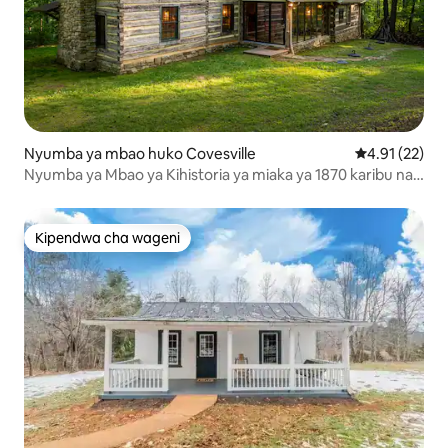
Nyumba ya mbao huko Covesville
Ukadiriaji wa 
4.91 (22)
Nyumba ya Mbao ya Kihistoria ya miaka ya 1870 karibu na
Charlottesville
Kipendwa cha wageni
Kipendwa cha wageni