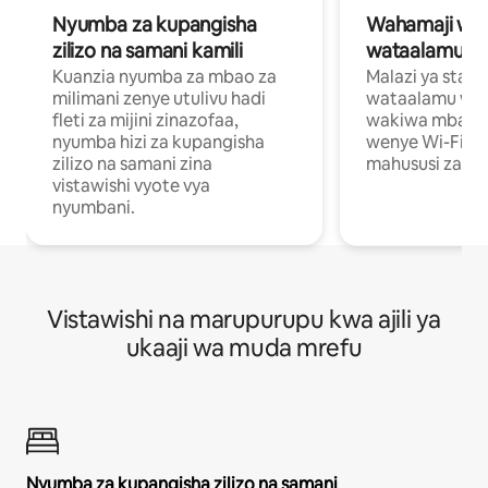
Nyumba za kupangisha
Wahamaji wa ki
zilizo na samani kamili
wataalamu wa
Kuanzia nyumba za mbao za
Malazi ya star
milimani zenye utulivu hadi
wataalamu wan
fleti za mijini zinazofaa,
wakiwa mbali na
nyumba hizi za kupangisha
wenye Wi-Fi n
zilizo na samani zina
mahususi za kuf
vistawishi vyote vya
nyumbani.
Vistawishi na marupurupu kwa ajili ya
ukaaji wa muda mrefu
Nyumba za kupangisha zilizo na samani