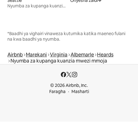
Seattle
Onyesha zaidi
Nyumba za kupanga kuanzia mwezi mmoja
*Baadhi ya vighairi vinaweza kutumika katika maeneo fulani
na kwa baadhi ya nyumba.
Airbnb
Marekani
Virginia
Albemarle
Heards
Nyumba za kupanga kuanzia mwezi mmoja
© 2026 Airbnb, Inc.
Faragha
Masharti