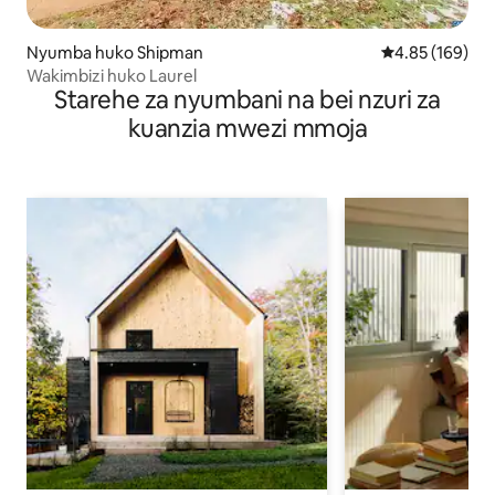
Nyumba huko Shipman
Ukadiriaji wa w
4.85 (169)
Wakimbizi huko Laurel
Starehe za nyumbani na bei nzuri za
kuanzia mwezi mmoja