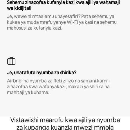
Sehemu zinazofaa kufanyia kazi kwa ajili ya wahamaji
wa kidijitali
Je, wewe ni mtaalamu unayesafiri? Pata sehemu ya
kukaa ya muda mrefu yenye Wi-Fi ya kasi na sehemu
mahususi za kufanyia kazi.
Je, unatafuta nyumba za shirika?
Airbnb ina nyumba za fleti zilizo na samani kamili
zinazofaa kwa wafanyakazi, makazi ya shirika na
mahitaji ya kuhama.
Vistawishi maarufu kwa ajili ya nyumba
za kupanga kuanzia mwezi mmoja