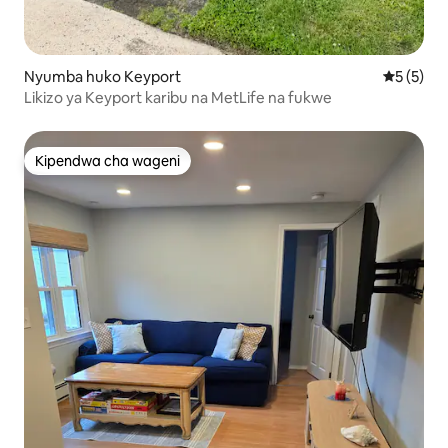
Nyumba huko Keyport
Ukadiriaji
5 (5)
Likizo ya Keyport karibu na MetLife na fukwe
Kipendwa cha wageni
Kipendwa cha wageni