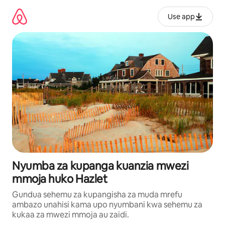
Ruka
kwenda
Use app
kwenye
maudhui
Nyumba za kupanga kuanzia mwezi
mmoja huko Hazlet
Gundua sehemu za kupangisha za muda mrefu
ambazo unahisi kama upo nyumbani kwa sehemu za
kukaa za mwezi mmoja au zaidi.