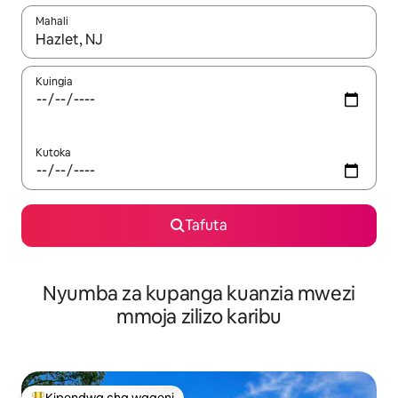
Mahali
Wakati matokeo yanapatikana, vinjari kwa kutumia vitufe vya v
Kuingia
Kutoka
Tafuta
Nyumba za kupanga kuanzia mwezi
mmoja zilizo karibu