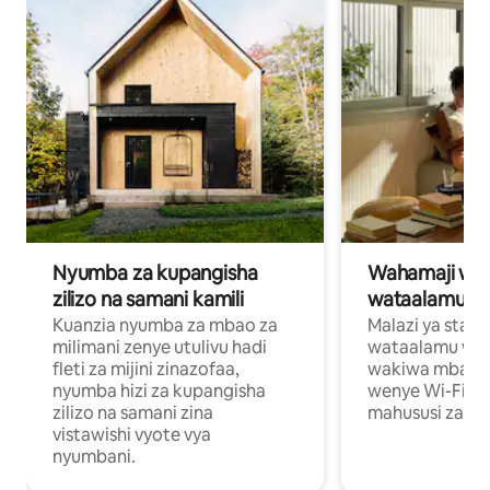
Nyumba za kupangisha
Wahamaji wa ki
zilizo na samani kamili
wataalamu wa
Kuanzia nyumba za mbao za
Malazi ya star
milimani zenye utulivu hadi
wataalamu wan
fleti za mijini zinazofaa,
wakiwa mbali na
nyumba hizi za kupangisha
wenye Wi-Fi n
zilizo na samani zina
mahususi za kuf
vistawishi vyote vya
nyumbani.