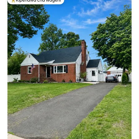
Kipendwa cha wageni
Kipendwa maarufu cha wageni