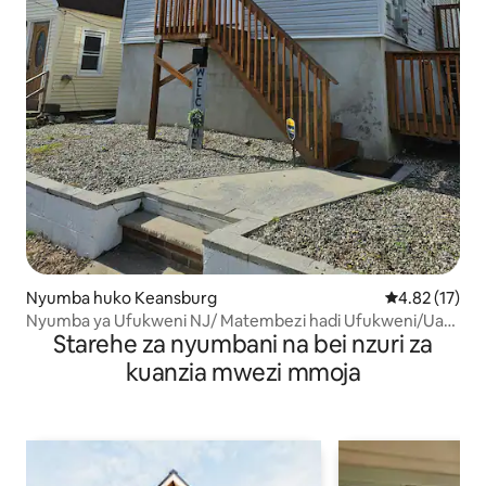
Nyumba huko Keansburg
Ukadiriaji wa 
4.82 (17)
Nyumba ya Ufukweni NJ/ Matembezi hadi Ufukweni/Ua
Starehe za nyumbani na bei nzuri za
wa kujitegemea
kuanzia mwezi mmoja