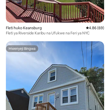
Fleti huko Keansburg
Ukadiriaji wa 
4.86 (69)
Fleti ya Riverside Karibu na Ufukwe na Feri ya NYC
Mwenyeji Bingwa
Mwenyeji Bingwa