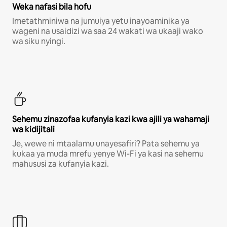
Weka nafasi bila hofu
Imetathminiwa na jumuiya yetu inayoaminika ya
wageni na usaidizi wa saa 24 wakati wa ukaaji wako
wa siku nyingi.
Sehemu zinazofaa kufanyia kazi kwa ajili ya wahamaji
wa kidijitali
Je, wewe ni mtaalamu unayesafiri? Pata sehemu ya
kukaa ya muda mrefu yenye Wi-Fi ya kasi na sehemu
mahususi za kufanyia kazi.