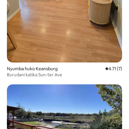
Nyumba huko Keansburg
Ukadiriaji w
4.71 (7)
Burudani katika Sun-ter Ave