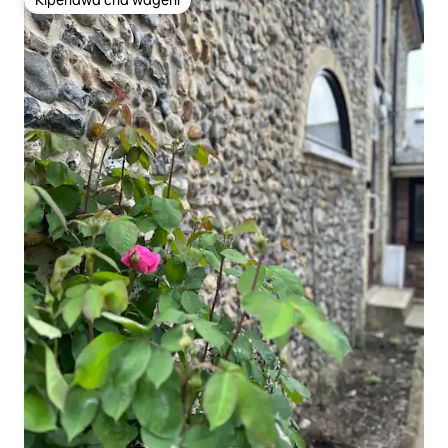
Kipendwa cha wageni
Kipendwa cha wageni