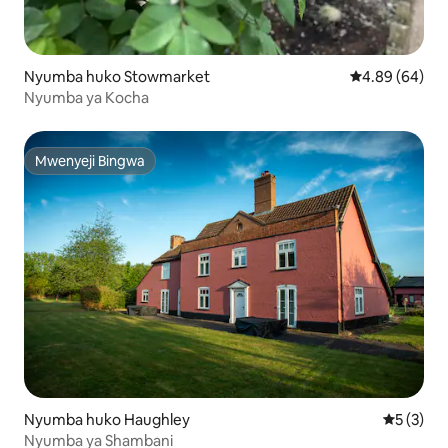
Nyumba huko Stowmarket
Ukadiriaji wa 
4.89 (64)
Nyumba ya Kocha
Mwenyeji Bingwa
Mwenyeji Bingwa
Nyumba huko Haughley
Ukadiriaji
5 (3)
Nyumba ya Shambani