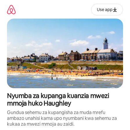
Ruka
kwenda
Use app
kwenye
maudhui
Nyumba za kupanga kuanzia mwezi
mmoja huko Haughley
Gundua sehemu za kupangisha za muda mrefu
ambazo unahisi kama upo nyumbani kwa sehemu za
kukaa za mwezi mmoja au zaidi.