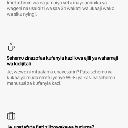
Imetathminiwa na jumuiya yetu inayoaminika ya
wageni na usaidizi wa saa 24 wakati wa ukaaji wako
wa siku nyingi.
Sehemu zinazofaa kufanyia kazi kwa ajili ya wahamaji
wa kidijitali
Je, wewe ni mtaalamu unayesafiri? Pata sehemu ya
kukaa ya muda mrefu yenye Wi-Fi ya kasi na sehemu
mahususi za kufanyia kazi.
Je, unatafuta fleti zilizowekewa huduma?