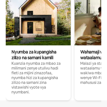
Nyumba za kupangisha
Wahamaji wa ki
zilizo na samani kamili
wataalamu wa
Kuanzia nyumba za mbao za
Malazi ya star
milimani zenye utulivu hadi
wataalamu wan
fleti za mijini zinazofaa,
wakiwa mbali na
nyumba hizi za kupangisha
wenye Wi-Fi n
zilizo na samani zina
mahususi za kuf
vistawishi vyote vya
nyumbani.