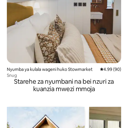
Nyumba ya kulala wageni huko Stowmarket
Ukadiriaji wa 
4.99 (90)
Snug
Starehe za nyumbani na bei nzuri za
kuanzia mwezi mmoja