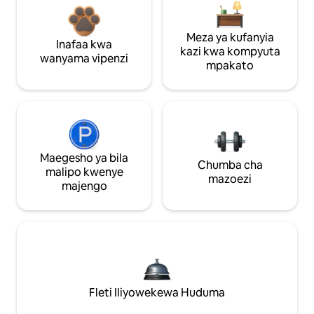
Meza ya kufanyia
Inafaa kwa
kazi kwa kompyuta
wanyama vipenzi
mpakato
Maegesho ya bila
Chumba cha
malipo kwenye
mazoezi
majengo
Fleti Iliyowekewa Huduma