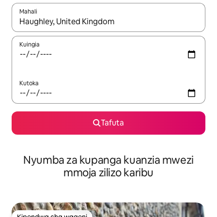
Mahali
Wakati matokeo yanapatikana, vinjari kwa kutumia vitufe vya v
Kuingia
Kutoka
Tafuta
Nyumba za kupanga kuanzia mwezi
mmoja zilizo karibu