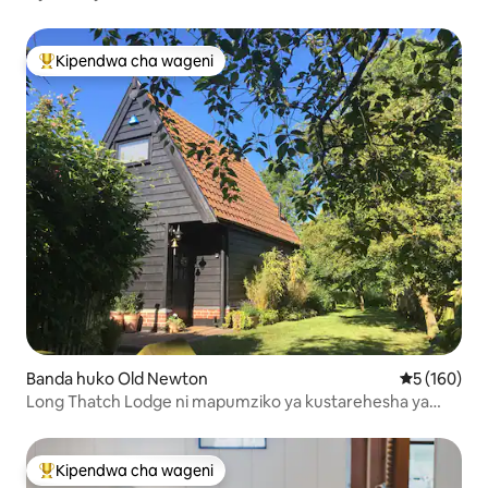
Kipendwa cha wageni
Kipendwa maarufu cha wageni
Banda huko Old Newton
Ukadiriaji w
5 (160)
Long Thatch Lodge ni mapumziko ya kustarehesha ya
Suffolk
Kipendwa cha wageni
Kipendwa maarufu cha wageni