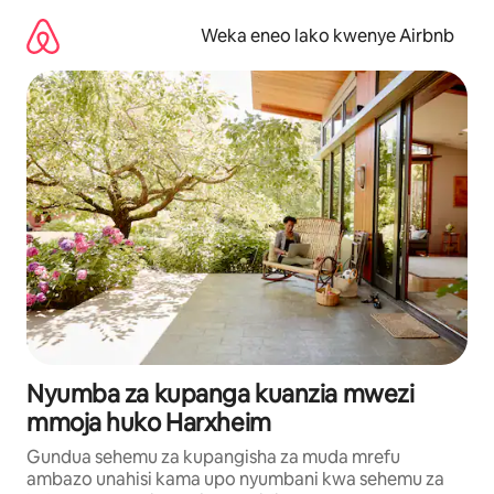
Ruka
kwenda
Weka eneo lako kwenye Airbnb
kwenye
maudhui
Nyumba za kupanga kuanzia mwezi
mmoja huko Harxheim
Gundua sehemu za kupangisha za muda mrefu
ambazo unahisi kama upo nyumbani kwa sehemu za