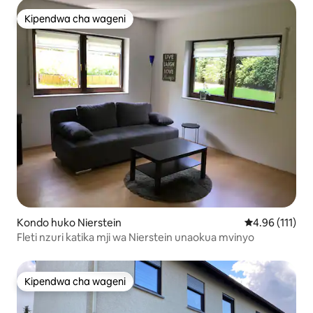
Kipendwa cha wageni
Kipendwa cha wageni
Kondo huko Nierstein
Ukadiriaji wa w
4.96 (111)
Fleti nzuri katika mji wa Nierstein unaokua mvinyo
Kipendwa cha wageni
Kipendwa cha wageni