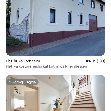
Fleti huko Zornheim
Ukadiriaji wa w
4.95 (130)
Fleti ya kustarehesha katikati mwa Rheinhessen
Mwenyeji Bingwa
Mwenyeji Bingwa