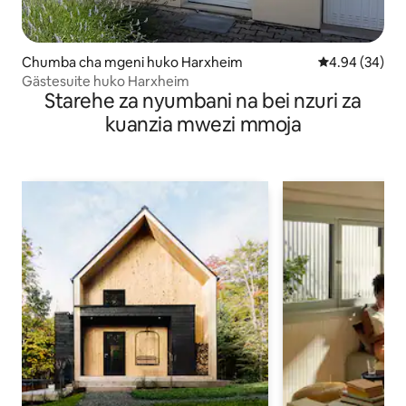
Chumba cha mgeni huko Harxheim
Ukadiriaji wa 
4.94 (34)
Gästesuite huko Harxheim
Starehe za nyumbani na bei nzuri za
kuanzia mwezi mmoja