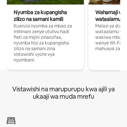
Nyumba za kupangisha
Wahamaji wa ki
zilizo na samani kamili
wataalamu wa
Kuanzia nyumba za mbao za
Malazi ya star
milimani zenye utulivu hadi
wataalamu wan
fleti za mijini zinazofaa,
wakiwa mbali na
nyumba hizi za kupangisha
wenye Wi-Fi n
zilizo na samani zina
mahususi za kuf
vistawishi vyote vya
nyumbani.
Vistawishi na marupurupu kwa ajili ya
ukaaji wa muda mrefu