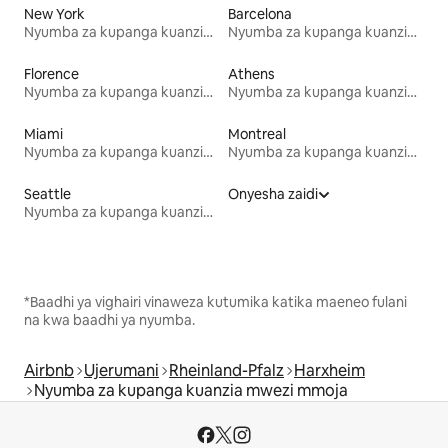
New York
Barcelona
Nyumba za kupanga kuanzia mwezi mmoja
Nyumba za kupanga kuanzia mwezi mmoja
Florence
Athens
Nyumba za kupanga kuanzia mwezi mmoja
Nyumba za kupanga kuanzia mwezi mmoja
Miami
Montreal
Nyumba za kupanga kuanzia mwezi mmoja
Nyumba za kupanga kuanzia mwezi mmoja
Seattle
Onyesha zaidi
Nyumba za kupanga kuanzia mwezi mmoja
*Baadhi ya vighairi vinaweza kutumika katika maeneo fulani
na kwa baadhi ya nyumba.
Airbnb
Ujerumani
Rheinland-Pfalz
Harxheim
Nyumba za kupanga kuanzia mwezi mmoja