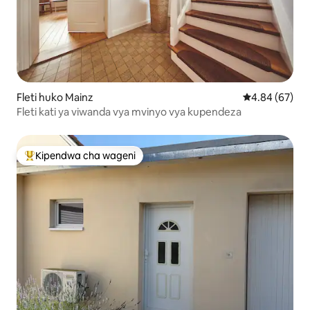
Fleti huko Mainz
Ukadiriaji wa 
4.84 (67)
Fleti kati ya viwanda vya mvinyo vya kupendeza
Kipendwa cha wageni
Kipendwa maarufu cha wageni