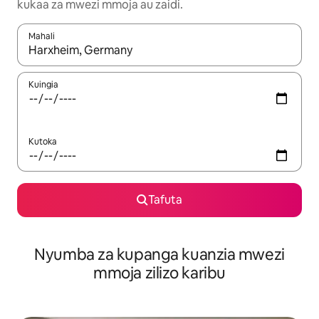
kukaa za mwezi mmoja au zaidi.
Mahali
Wakati matokeo yanapatikana, vinjari kwa kutumia vitufe vya v
Kuingia
Kutoka
Tafuta
Nyumba za kupanga kuanzia mwezi
mmoja zilizo karibu