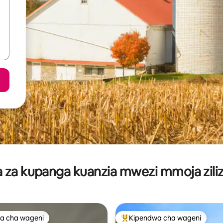
za kupanga kuanzia mwezi mmoja ziliz
a cha wageni
Kipendwa cha wageni
a cha wageni
Kipendwa maarufu cha wageni