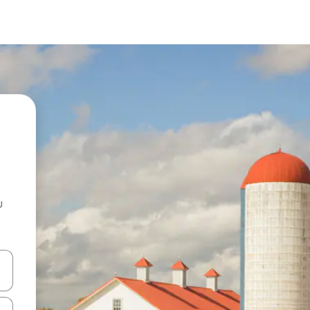
u
 vitufe vya vishale vya juu na chini au uchunguze kwa kugusa au kute