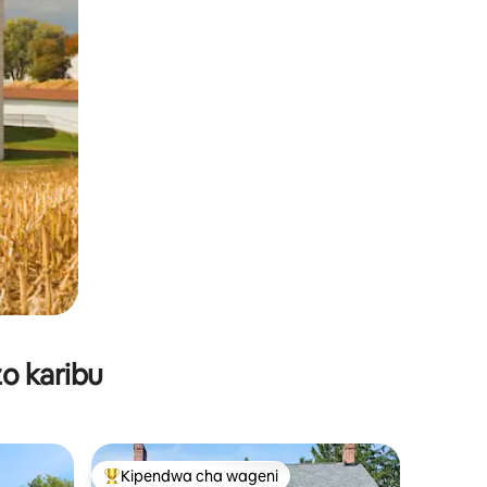
o karibu
Kipendwa cha wageni
Kipendwa maarufu cha wageni