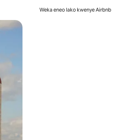
Weka eneo lako kwenye Airbnb
lezesha kidole kwenye ishara.