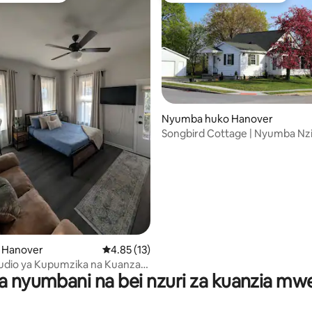
a 4.98 kati ya 5, tathmini 63
Nyumba huko Hanover
Songbird Cottage | Nyumba Nz
yenye Vyumba 3 vya Kulala Kar
Gettysburg
o Hanover
Ukadiriaji wa wastani wa 4.85 kati ya 5, tathm
4.85 (13)
Studio ya Kupumzika na Kuanza
a nyumbani na bei nzuri za kuanzia m