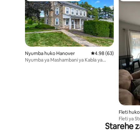
Nyumba huko Hanover
Ukadiriaji wa wastani w
4.98 (63)
Nyumba ya Mashambani ya Kabla ya
Vita/Uwanja wa Gofu wa Kibinafsi
Fleti huk
Fleti ya 
Starehe z
Upya