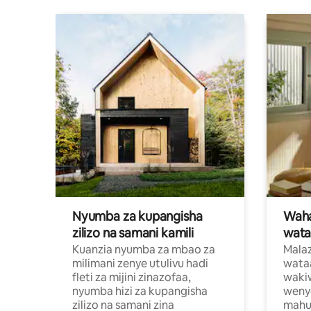
Nyumba za kupangisha
Waham
zilizo na samani kamili
wata
Kuanzia nyumba za mbao za
Malaz
milimani zenye utulivu hadi
wata
fleti za mijini zinazofaa,
wakiw
nyumba hizi za kupangisha
weny
zilizo na samani zina
mahus