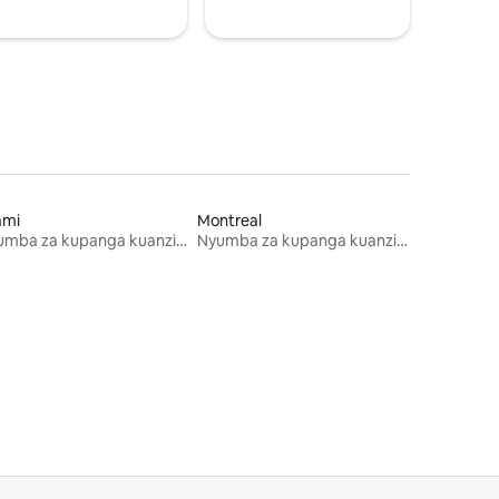
ami
Montreal
Nyumba za kupanga kuanzia mwezi mmoja
Nyumba za kupanga kuanzia mwezi mmoja