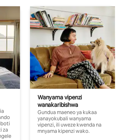
Wanyama vipenzi
wanakaribishwa
ia
Gundua maeneo ya kukaa
ando
yanayokubali wanyama
boti
vipenzi, ili uweze kwenda na
i za
mnyama kipenzi wako.
ngele