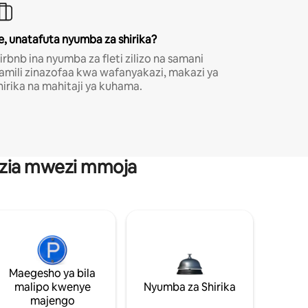
e, unatafuta nyumba za shirika?
irbnb ina nyumba za fleti zilizo na samani
amili zinazofaa kwa wafanyakazi, makazi ya
hirika na mahitaji ya kuhama.
anzia mwezi mmoja
Maegesho ya bila
malipo kwenye
Nyumba za Shirika
majengo