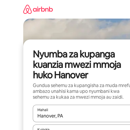
Ruka
kwenda
kwenye
maudhui
Nyumba za kupanga
kuanzia mwezi mmoja
huko Hanover
Gundua sehemu za kupangisha za muda mref
ambazo unahisi kama upo nyumbani kwa
sehemu za kukaa za mwezi mmoja au zaidi.
Mahali
Wakati matokeo yanapatikana, vinjari kwa kutumia
Kuingia