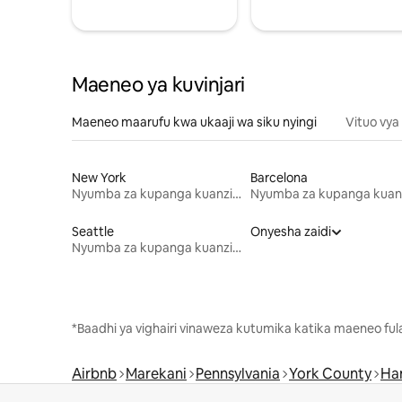
Maeneo ya kuvinjari
Maeneo maarufu kwa ukaaji wa siku nyingi
Vituo vya
New York
Barcelona
Nyumba za kupanga kuanzia mwezi mmoja
Seattle
Onyesha zaidi
Nyumba za kupanga kuanzia mwezi mmoja
*Baadhi ya vighairi vinaweza kutumika katika maeneo fu
Airbnb
Marekani
Pennsylvania
York County
Ha