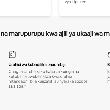
vya kipekee.
 na marupurupu kwa ajili ya ukaaji wa
Urahisi wa kubadilika unaohitaji
B
Chagua tarehe zako halisi za kuingia na
B
kutoka na uweke nafasi kwa urahisi
y
mtandaoni, bila kujizatiti au nyaraka zozote
m
za ziada.*