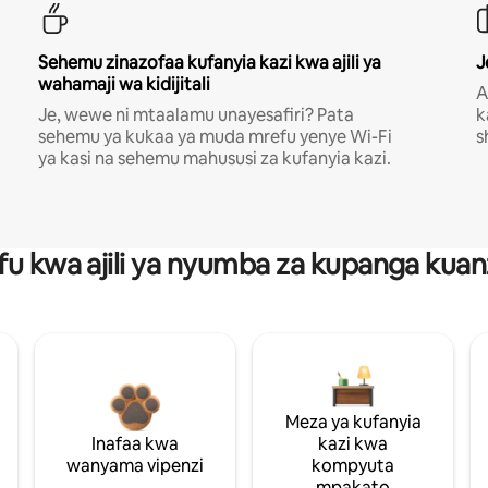
Sehemu zinazofaa kufanyia kazi kwa ajili ya
J
wahamaji wa kidijitali
A
Je, wewe ni mtaalamu unayesafiri? Pata
k
sehemu ya kukaa ya muda mrefu yenye Wi-Fi
s
ya kasi na sehemu mahususi za kufanyia kazi.
fu kwa ajili ya nyumba za kupanga ku
Meza ya kufanyia
Inafaa kwa
kazi kwa
wanyama vipenzi
kompyuta
mpakato