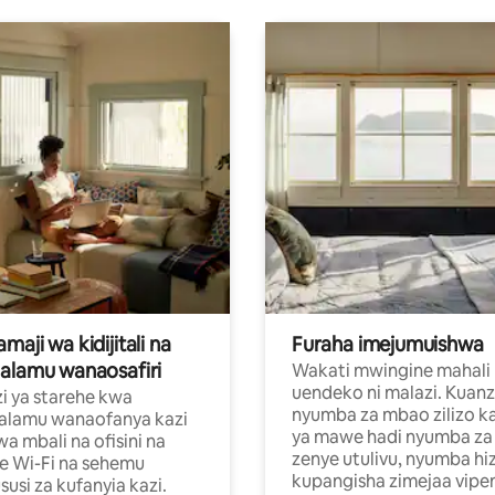
aji wa kidijitali na
Furaha imejumuishwa
alamu wanaosafiri
Wakati mwingine mahali
uendeko ni malazi. Kuanz
i ya starehe kwa
nyumba za mbao zilizo k
alamu wanaofanya kazi
ya mawe hadi nyumba za 
a mbali na ofisini na
zenye utulivu, nyumba hiz
e Wi-Fi na sehemu
kupangisha zimejaa vipe
usi za kufanyia kazi.