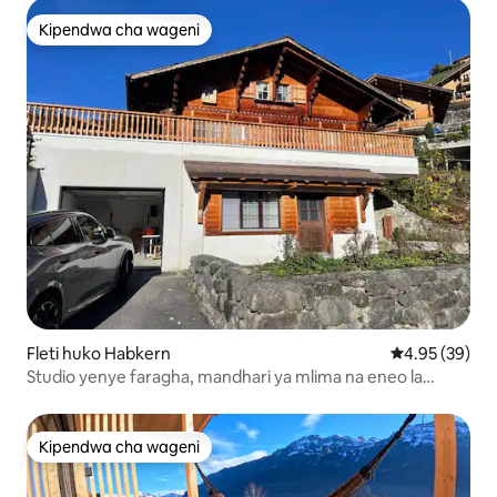
Kipendwa cha wageni
Kipendwa cha wageni
Fleti huko Habkern
Ukadiriaji wa 
4.95 (39)
Studio yenye faragha, mandhari ya mlima na eneo la
kukaa
Kipendwa cha wageni
Kipendwa cha wageni