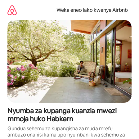
Ruka
kwenda
Weka eneo lako kwenye Airbnb
kwenye
maudhui
Nyumba za kupanga kuanzia mwezi
mmoja huko Habkern
Gundua sehemu za kupangisha za muda mrefu
ambazo unahisi kama upo nyumbani kwa sehemu za