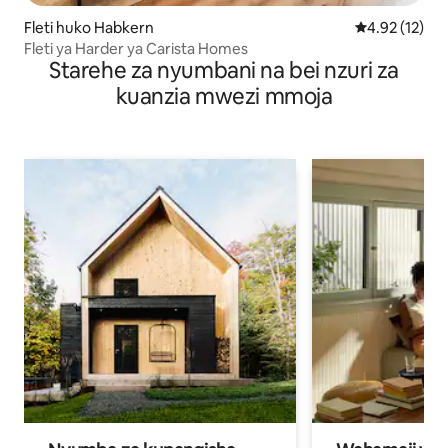
Fleti huko Habkern
Ukadiriaji wa 
4.92 (12)
Fleti ya Harder ya Carista Homes
Starehe za nyumbani na bei nzuri za
kuanzia mwezi mmoja