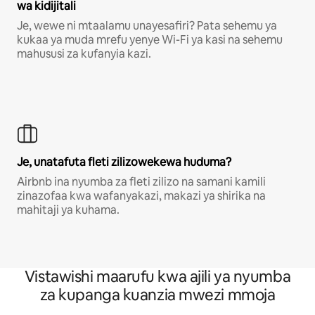
wa kidijitali
Je, wewe ni mtaalamu unayesafiri? Pata sehemu ya
kukaa ya muda mrefu yenye Wi-Fi ya kasi na sehemu
mahususi za kufanyia kazi.
Je, unatafuta fleti zilizowekewa huduma?
Airbnb ina nyumba za fleti zilizo na samani kamili
zinazofaa kwa wafanyakazi, makazi ya shirika na
mahitaji ya kuhama.
Vistawishi maarufu kwa ajili ya nyumba
za kupanga kuanzia mwezi mmoja