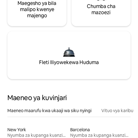
Maegesho ya bila
Chumba cha
malipo kwenye
mazoezi
majengo
Fleti Iliyowekewa Huduma
Maeneo ya kuvinjari
Maeneo maarufu kwa ukaaji wa siku nyingi
Vituo vya karibu
New York
Barcelona
Nyumba za kupanga kuanzia mwezi mmoja
Nyumba za kupanga kuanzia mwezi mmoja