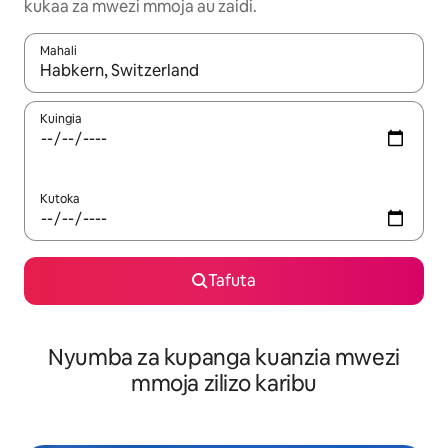
kukaa za mwezi mmoja au zaidi.
Mahali
Wakati matokeo yanapatikana, vinjari kwa kutumia vitufe vya v
Kuingia
Kutoka
Tafuta
Nyumba za kupanga kuanzia mwezi
mmoja zilizo karibu