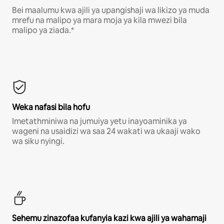
Bei maalumu kwa ajili ya upangishaji wa likizo ya muda
mrefu na malipo ya mara moja ya kila mwezi bila
malipo ya ziada.*
Weka nafasi bila hofu
Imetathminiwa na jumuiya yetu inayoaminika ya
wageni na usaidizi wa saa 24 wakati wa ukaaji wako
wa siku nyingi.
Sehemu zinazofaa kufanyia kazi kwa ajili ya wahamaji