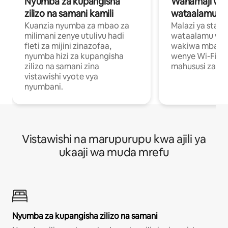
Nyumba za kupangisha
Wahamaji wa ki
zilizo na samani kamili
wataalamu wa
Kuanzia nyumba za mbao za
Malazi ya star
milimani zenye utulivu hadi
wataalamu wan
fleti za mijini zinazofaa,
wakiwa mbali na
nyumba hizi za kupangisha
wenye Wi-Fi n
zilizo na samani zina
mahususi za kuf
vistawishi vyote vya
nyumbani.
Vistawishi na marupurupu kwa ajili ya
ukaaji wa muda mrefu
Nyumba za kupangisha zilizo na samani