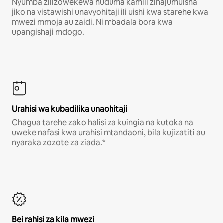
Nyumba zilizowekewa huduma kamili zinajumuisha
jiko na vistawishi unavyohitaji ili uishi kwa starehe kwa
mwezi mmoja au zaidi. Ni mbadala bora kwa
upangishaji mdogo.
Urahisi wa kubadilika unaohitaji
Chagua tarehe zako halisi za kuingia na kutoka na
uweke nafasi kwa urahisi mtandaoni, bila kujizatiti au
nyaraka zozote za ziada.*
Bei rahisi za kila mwezi