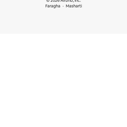
© 2026 Airbnb, Inc.
Faragha
Masharti