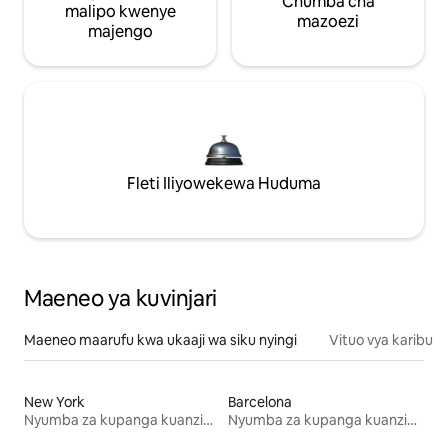
Chumba cha
malipo kwenye
mazoezi
majengo
Fleti Iliyowekewa Huduma
Maeneo ya kuvinjari
Maeneo maarufu kwa ukaaji wa siku nyingi
Vituo vya karibu
New York
Barcelona
Nyumba za kupanga kuanzia mwezi mmoja
Nyumba za kupanga kuanzia mwezi mmoja