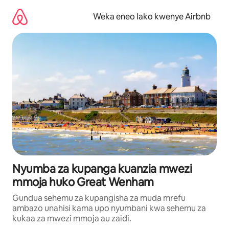
Ruka
kwenda
Weka eneo lako kwenye Airbnb
kwenye
maudhui
Nyumba za kupanga kuanzia mwezi
mmoja huko Great Wenham
Gundua sehemu za kupangisha za muda mrefu
ambazo unahisi kama upo nyumbani kwa sehemu za
kukaa za mwezi mmoja au zaidi.