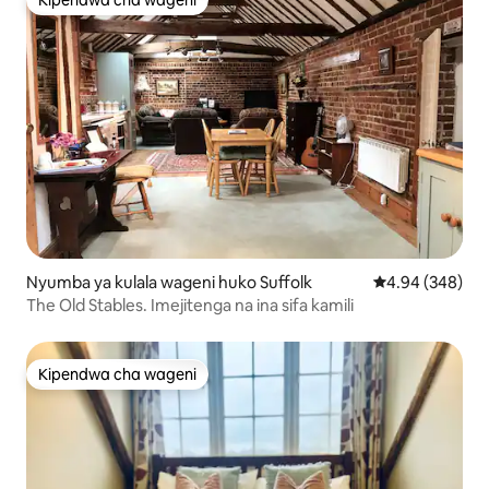
Kipendwa cha wageni
Kipendwa cha wageni
Nyumba ya kulala wageni huko Suffolk
Ukadiriaji wa wa
4.94 (348)
The Old Stables. Imejitenga na ina sifa kamili
Kipendwa cha wageni
Kipendwa cha wageni