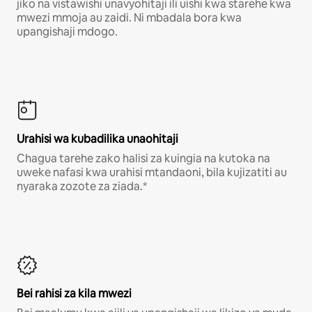
jiko na vistawishi unavyohitaji ili uishi kwa starehe kwa
mwezi mmoja au zaidi. Ni mbadala bora kwa
upangishaji mdogo.
Urahisi wa kubadilika unaohitaji
Chagua tarehe zako halisi za kuingia na kutoka na
uweke nafasi kwa urahisi mtandaoni, bila kujizatiti au
nyaraka zozote za ziada.*
Bei rahisi za kila mwezi