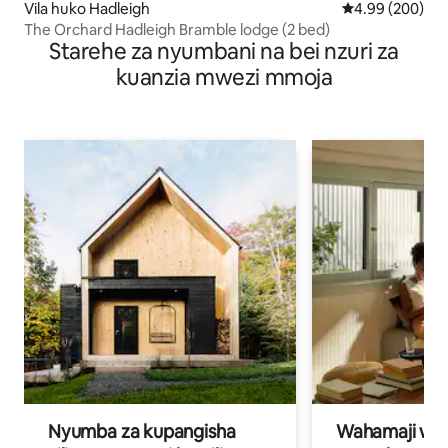
Vila huko Hadleigh
Ukadiriaji wa wa
4.99 (200)
The Orchard Hadleigh Bramble lodge (2 bed)
Starehe za nyumbani na bei nzuri za
kuanzia mwezi mmoja
Nyumba za kupangisha
Wahamaji wa ki