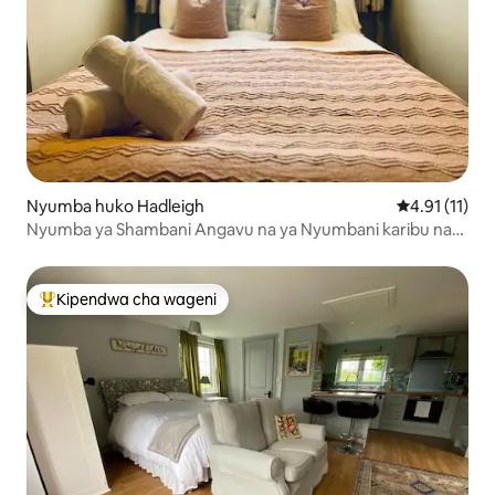
Nyumba huko Hadleigh
Ukadiriaji wa
4.91 (11)
Nyumba ya Shambani Angavu na ya Nyumbani karibu na
Kituo cha Hadleigh
Kipendwa cha wageni
Kipendwa maarufu cha wageni