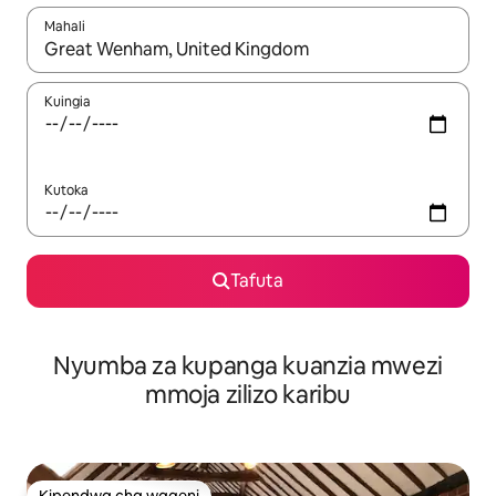
Mahali
Wakati matokeo yanapatikana, vinjari kwa kutumia vitufe vya v
Kuingia
Kutoka
Tafuta
Nyumba za kupanga kuanzia mwezi
mmoja zilizo karibu