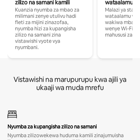
zilizo na samani kamili
wataalamu wa
Kuanzia nyumba za mbao za
Malazi ya star
milimani zenye utulivu hadi
wataalamu wan
fleti za mijini zinazofaa,
wakiwa mbali na
nyumba hizi za kupangisha
wenye Wi-Fi n
zilizo na samani zina
mahususi za kuf
vistawishi vyote vya
nyumbani.
Vistawishi na marupurupu kwa ajili ya
ukaaji wa muda mrefu
Nyumba za kupangisha zilizo na samani
Nyumba zilizowekewa huduma kamili zinajumuisha