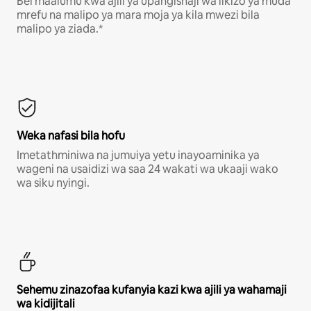
Bei maalumu kwa ajili ya upangishaji wa likizo ya muda
mrefu na malipo ya mara moja ya kila mwezi bila
malipo ya ziada.*
Weka nafasi bila hofu
Imetathminiwa na jumuiya yetu inayoaminika ya
wageni na usaidizi wa saa 24 wakati wa ukaaji wako
wa siku nyingi.
Sehemu zinazofaa kufanyia kazi kwa ajili ya wahamaji
wa kidijitali