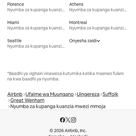
Florence
Athens
Nyumba za kupanga kuanzia mwezi mmoja
Nyumba za kupanga kuanzia mwezi mmoja
Miami
Montreal
Nyumba za kupanga kuanzia mwezi mmoja
Nyumba za kupanga kuanzia mwezi mmoja
Seattle
Onyesha zaidi
Nyumba za kupanga kuanzia mwezi mmoja
*Baadhi ya vighairi vinaweza kutumika katika maeneo fulani
na kwa baadhi ya nyumba.
Airbnb
Ufalme wa Muungano
Uingereza
Suffolk
Great Wenham
Nyumba za kupanga kuanzia mwezi mmoja
© 2026 Airbnb, Inc.