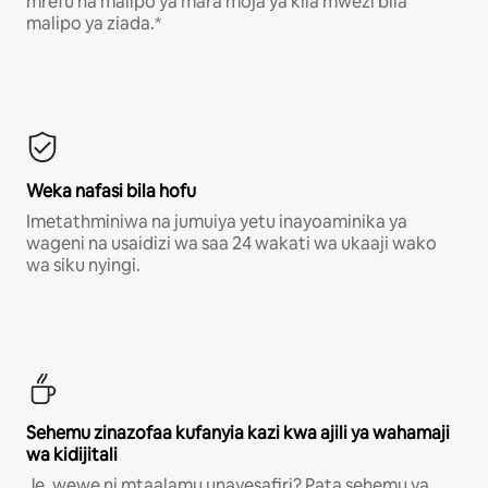
mrefu na malipo ya mara moja ya kila mwezi bila
malipo ya ziada.*
Weka nafasi bila hofu
Imetathminiwa na jumuiya yetu inayoaminika ya
wageni na usaidizi wa saa 24 wakati wa ukaaji wako
wa siku nyingi.
Sehemu zinazofaa kufanyia kazi kwa ajili ya wahamaji
wa kidijitali
Je, wewe ni mtaalamu unayesafiri? Pata sehemu ya