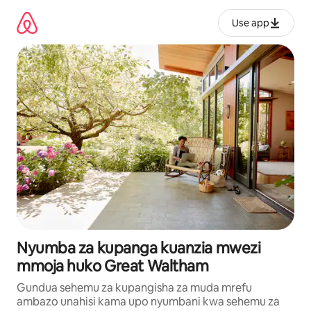
Ruka
kwenda
Use app
kwenye
maudhui
Nyumba za kupanga kuanzia mwezi
mmoja huko Great Waltham
Gundua sehemu za kupangisha za muda mrefu
ambazo unahisi kama upo nyumbani kwa sehemu za