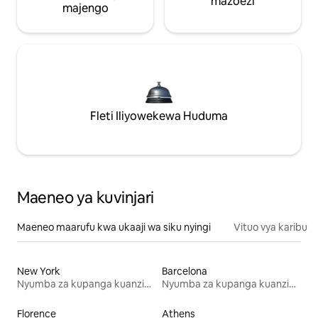
mazoezi
majengo
Fleti Iliyowekewa Huduma
Maeneo ya kuvinjari
Maeneo maarufu kwa ukaaji wa siku nyingi
Vituo vya karibu
New York
Barcelona
Nyumba za kupanga kuanzia mwezi mmoja
Nyumba za kupanga kuanzia mwezi mmoja
Florence
Athens