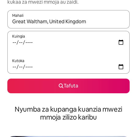
kukaa za mwezi mmoja au zaidi.
Mahali
Wakati matokeo yanapatikana, vinjari kwa kutumia vitufe vya v
Kuingia
Kutoka
Tafuta
Nyumba za kupanga kuanzia mwezi
mmoja zilizo karibu