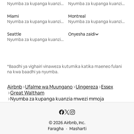
Nyumba za kupanga kuanzia mwezi mmoja
Nyumba za kupanga kuanzia mwezi mmoja
Miami
Montreal
Nyumba za kupanga kuanzia mwezi mmoja
Nyumba za kupanga kuanzia mwezi mmoja
Seattle
Onyesha zaidi
Nyumba za kupanga kuanzia mwezi mmoja
*Baadhi ya vighairi vinaweza kutumika katika maeneo fulani
na kwa baadhi ya nyumba.
Airbnb
Ufalme wa Muungano
Uingereza
Essex
Great Waltham
Nyumba za kupanga kuanzia mwezi mmoja
© 2026 Airbnb, Inc.
Faragha
Masharti