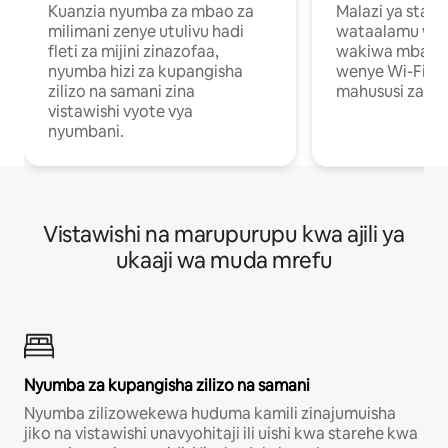
Kuanzia nyumba za mbao za
Malazi ya star
milimani zenye utulivu hadi
wataalamu wan
fleti za mijini zinazofaa,
wakiwa mbali na
nyumba hizi za kupangisha
wenye Wi-Fi n
zilizo na samani zina
mahususi za kuf
vistawishi vyote vya
nyumbani.
Vistawishi na marupurupu kwa ajili ya
ukaaji wa muda mrefu
Nyumba za kupangisha zilizo na samani
Nyumba zilizowekewa huduma kamili zinajumuisha
jiko na vistawishi unavyohitaji ili uishi kwa starehe kwa