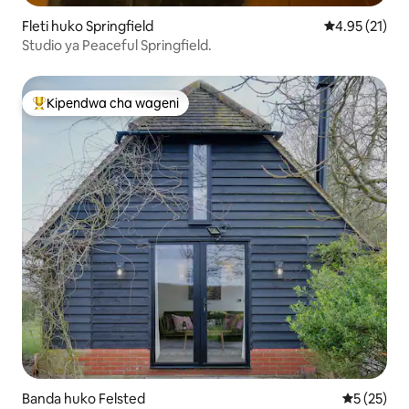
Fleti huko Springfield
Ukadiriaji wa 
4.95 (21)
Studio ya Peaceful Springfield.
Kipendwa cha wageni
Kipendwa maarufu cha wageni
Banda huko Felsted
Ukadiriaji 
5 (25)