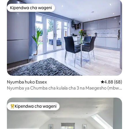
Kipendwa cha wageni
Kipendwa cha wageni
Nyumba huko Essex
Ukadiriaji wa 
4.88 (68)
Nyumba ya Chumba cha kulala cha 3 na Maegesho (mbwa
wa kirafiki)
Kipendwa cha wageni
Kipendwa maarufu cha wageni