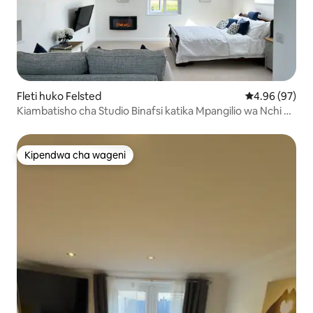
Fleti huko Felsted
Ukadiriaji wa 
4.96 (97)
Kiambatisho cha Studio Binafsi katika Mpangilio wa Nchi ya
Idyllic
Kipendwa cha wageni
Kipendwa cha wageni