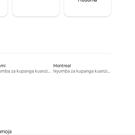
ami
Montreal
Nyumba za kupanga kuanzia mwezi mmoja
Nyumba za kupanga kuanzia mwezi mmoja
mmoja