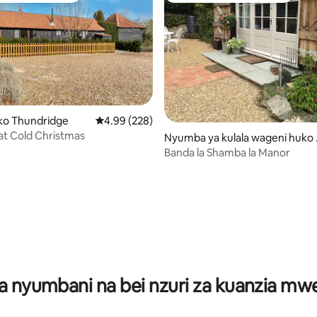
ko Thundridge
Ukadiriaji wa wastani wa 4.99 kati ya 5, tathmi
4.99 (228)
at Cold Christmas
Nyumba ya kulala wageni huko
r Stevenage
Banda la Shamba la Manor
a 4.97 kati ya 5, tathmini 35
a nyumbani na bei nzuri za kuanzia m