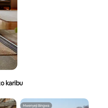
o karibu
Mwenyeji Bingwa
Mwenyeji Bingwa