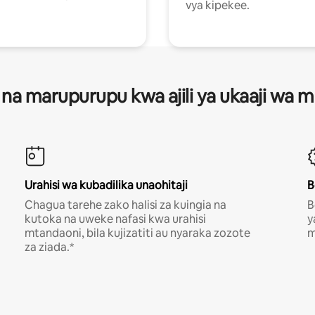
vya kipekee.
 na marupurupu kwa ajili ya ukaaji wa
Urahisi wa kubadilika unaohitaji
B
Chagua tarehe zako halisi za kuingia na
B
kutoka na uweke nafasi kwa urahisi
y
mtandaoni, bila kujizatiti au nyaraka zozote
m
za ziada.*