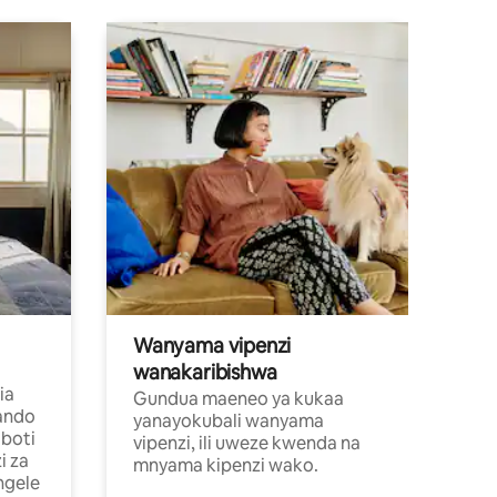
Wanyama vipenzi
wanakaribishwa
ia
Gundua maeneo ya kukaa
ando
yanayokubali wanyama
boti
vipenzi, ili uweze kwenda na
i za
mnyama kipenzi wako.
ngele