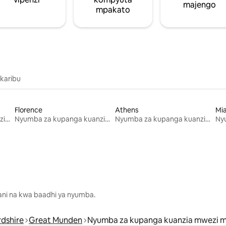
majengo
mpakato
 karibu
Florence
Athens
Mi
Nyumba za kupanga kuanzia mwezi mmoja
Nyumba za kupanga kuanzia mwezi mmoja
Nyumba za kupanga kuanzia mwezi mmoja
lani na kwa baadhi ya nyumba.
rdshire
Great Munden
Nyumba za kupanga kuanzia mwezi 