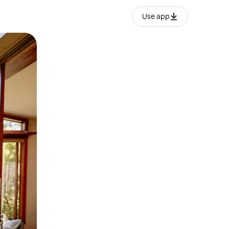
Use app
lezesha kidole kwenye ishara.