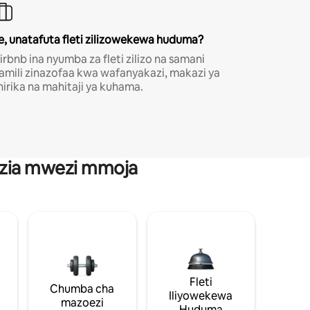
e, unatafuta fleti zilizowekewa huduma?
irbnb ina nyumba za fleti zilizo na samani
amili zinazofaa kwa wafanyakazi, makazi ya
hirika na mahitaji ya kuhama.
anzia mwezi mmoja
Fleti
Chumba cha
Iliyowekewa
mazoezi
Huduma