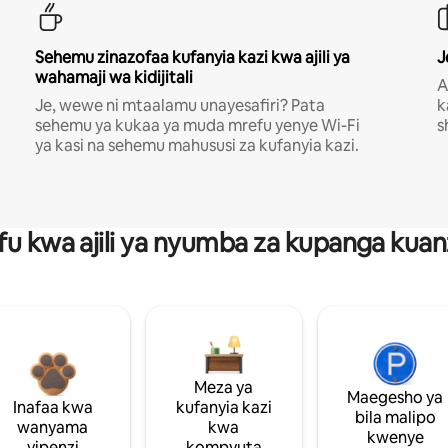
Sehemu zinazofaa kufanyia kazi kwa ajili ya
J
wahamaji wa kidijitali
A
Je, wewe ni mtaalamu unayesafiri? Pata
k
sehemu ya kukaa ya muda mrefu yenye Wi-Fi
s
ya kasi na sehemu mahususi za kufanyia kazi.
fu kwa ajili ya nyumba za kupanga ku
Meza ya
Maegesho ya
Inafaa kwa
kufanyia kazi
bila malipo
wanyama
kwa
kwenye
vipenzi
kompyuta