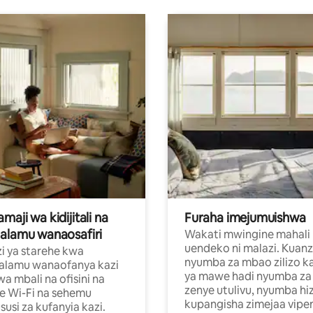
aji wa kidijitali na
Furaha imejumuishwa
alamu wanaosafiri
Wakati mwingine mahali
uendeko ni malazi. Kuanz
i ya starehe kwa
nyumba za mbao zilizo k
alamu wanaofanya kazi
ya mawe hadi nyumba za 
a mbali na ofisini na
zenye utulivu, nyumba hiz
e Wi-Fi na sehemu
kupangisha zimejaa vipe
usi za kufanyia kazi.