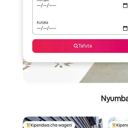
Kutoka
Tafuta
Nyumba 
Kipendwa cha wageni
Kipen
Kipendwa maarufu cha wageni
Kipendw