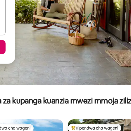
za kupanga kuanzia mwezi mmoja ziliz
dwa cha wageni
Kipendwa cha wageni
a maarufu cha wageni
Kipendwa maarufu cha wageni