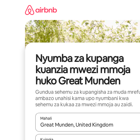
Ruka
kwenda
kwenye
maudhui
Nyumba za kupanga
kuanzia mwezi mmoja
huko Great Munden
Gundua sehemu za kupangisha za muda mref
ambazo unahisi kama upo nyumbani kwa
sehemu za kukaa za mwezi mmoja au zaidi.
Mahali
Wakati matokeo yanapatikana, vinjari kwa kutumia
Kuingia