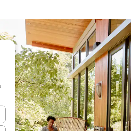
u
 vitufe vya vishale vya juu na chini au uchunguze kwa kugusa au kute