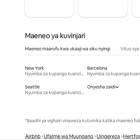
Maeneo ya kuvinjari
Maeneo maarufu kwa ukaaji wa siku nyingi
Vituo vya
New York
Barcelona
Nyumba za kupanga kuanzia mwezi mmoja
Seattle
Onyesha zaidi
Nyumba za kupanga kuanzia mwezi mmoja
*Baadhi ya vighairi vinaweza kutumika katika maeneo fu
Airbnb
Ufalme wa Muungano
Uingereza
Hertfo