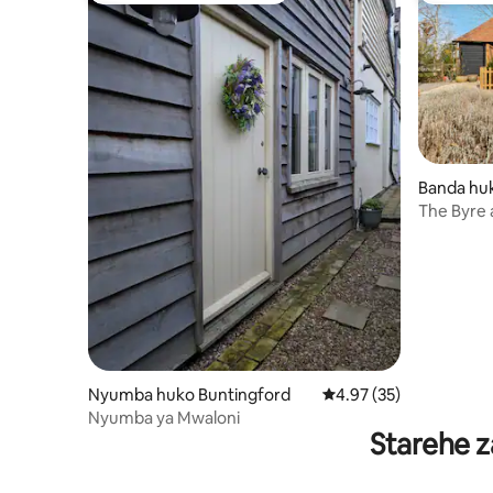
Banda hu
The Byre 
Nyumba huko Buntingford
Ukadiriaji wa wastani w
4.97 (35)
Nyumba ya Mwaloni
Starehe z