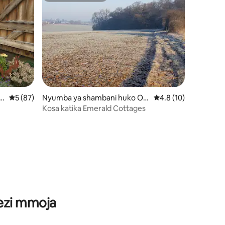
ni 228
 N
Ukadiriaji wa wastani wa 5 kati ya 5, tathmini 87
5 (87)
Nyumba ya shambani huko Old
Ukadiriaji wa wastani
4.8 (10)
Hall Green
Kosa katika Emerald Cottages
wezi mmoja