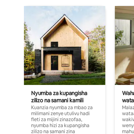
Nyumba za kupangisha
Waham
zilizo na samani kamili
wata
Kuanzia nyumba za mbao za
Malaz
milimani zenye utulivu hadi
wata
fleti za mijini zinazofaa,
wakiw
nyumba hizi za kupangisha
weny
zilizo na samani zina
mahus