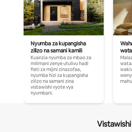
Nyumba za kupangisha
Waham
zilizo na samani kamili
wata
Kuanzia nyumba za mbao za
Malaz
milimani zenye utulivu hadi
wata
fleti za mijini zinazofaa,
wakiw
nyumba hizi za kupangisha
weny
zilizo na samani zina
mahus
vistawishi vyote vya
nyumbani.
Vistawishi