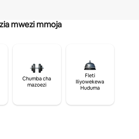
anzia mwezi mmoja
Fleti
Chumba cha
Iliyowekewa
mazoezi
Huduma