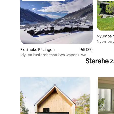
Nyumba 
Nyumba ya
Fleti huko Ritzingen
Ukadiriaji wa wastan
5 (37)
Idyll ya kustarehesha kwa wapenzi wa
Starehe z
mazingira ya asili