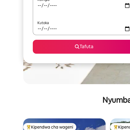
Kutoka
Tafuta
Nyumba 
Kipendwa cha wageni
Kipen
Kipendwa maarufu cha wageni
Kipendw