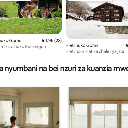
huko Goms
Ukadiriaji wa wastani wa 4.96 kati ya 5, tathm
4.96 (23)
Fleti huko Goms
U
 likizo huko Reckingen
Fleti nzuri katika chalet ya jadi
i wa 5 kati ya 5, tathmini 37
a nyumbani na bei nzuri za kuanzia m