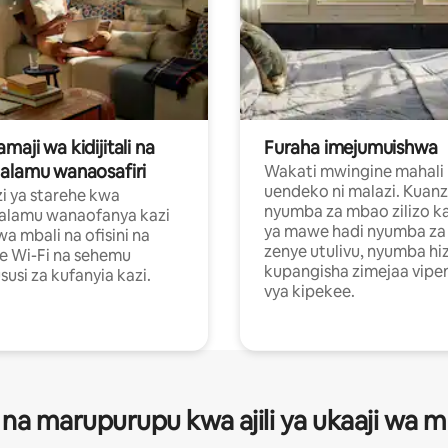
aji wa kidijitali na
Furaha imejumuishwa
alamu wanaosafiri
Wakati mwingine mahali
uendeko ni malazi. Kuanz
i ya starehe kwa
nyumba za mbao zilizo k
alamu wanaofanya kazi
ya mawe hadi nyumba za 
a mbali na ofisini na
zenye utulivu, nyumba hiz
e Wi-Fi na sehemu
kupangisha zimejaa vipe
usi za kufanyia kazi.
vya kipekee.
 na marupurupu kwa ajili ya ukaaji wa