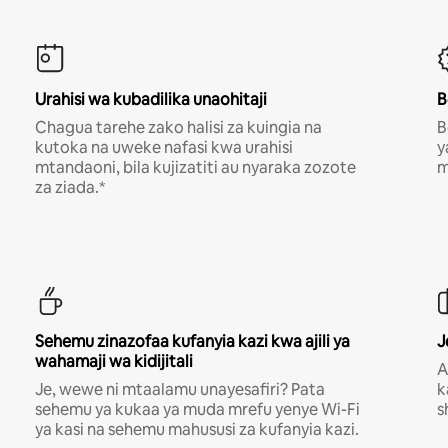
Urahisi wa kubadilika unaohitaji
B
Chagua tarehe zako halisi za kuingia na
B
kutoka na uweke nafasi kwa urahisi
y
mtandaoni, bila kujizatiti au nyaraka zozote
m
za ziada.*
Sehemu zinazofaa kufanyia kazi kwa ajili ya
J
wahamaji wa kidijitali
A
Je, wewe ni mtaalamu unayesafiri? Pata
k
sehemu ya kukaa ya muda mrefu yenye Wi-Fi
s
ya kasi na sehemu mahususi za kufanyia kazi.