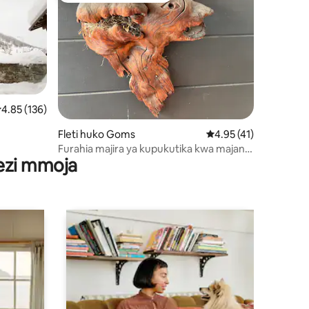
ini 23
kadiriaji wa wastani wa 4.85 kati ya 5, tathmini 136
4.85 (136)
Fleti huko Goms
Ukadiriaji wa wastani 
4.95 (41)
Furahia majira ya kupukutika kwa majani
wezi mmoja
huko Goms