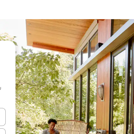
u
 vitufe vya vishale vya juu na chini au uchunguze kwa kugusa au kute