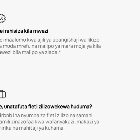
ei rahisi za kila mwezi
ei maalumu kwa ajili ya upangishaji wa likizo
a muda mrefu na malipo ya mara moja ya kila
wezi bila malipo ya ziada.*
e, unatafuta fleti zilizowekewa huduma?
irbnb ina nyumba za fleti zilizo na samani
amili zinazofaa kwa wafanyakazi, makazi ya
hirika na mahitaji ya kuhama.