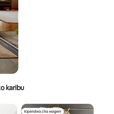
o karibu
Kipendwa cha wageni
Kipendwa cha wageni