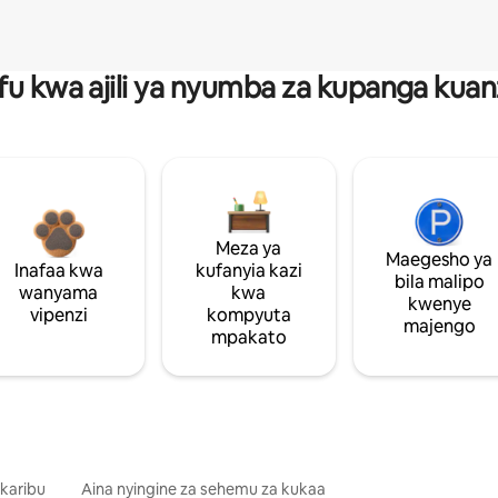
fu kwa ajili ya nyumba za kupanga ku
Meza ya
Maegesho ya
Inafaa kwa
kufanyia kazi
bila malipo
wanyama
kwa
kwenye
vipenzi
kompyuta
majengo
mpakato
 karibu
Aina nyingine za sehemu za kukaa