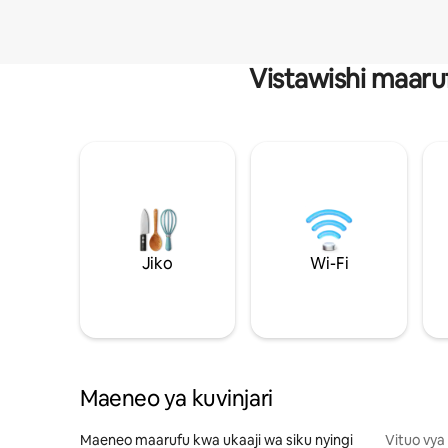
Vistawishi maaru
Jiko
Wi-Fi
Maeneo ya kuvinjari
Maeneo maarufu kwa ukaaji wa siku nyingi
Vituo vya