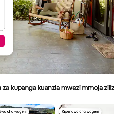
za kupanga kuanzia mwezi mmoja ziliz
dwa cha wageni
Kipendwa cha wageni
a maarufu cha wageni
Kipendwa cha wageni