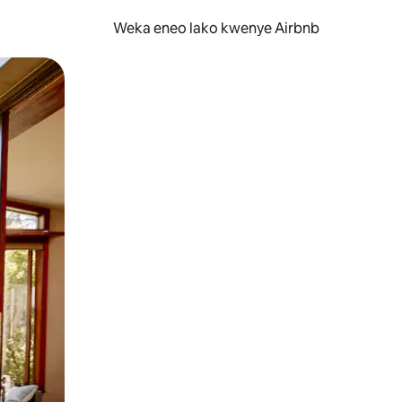
Weka eneo lako kwenye Airbnb
lezesha kidole kwenye ishara.