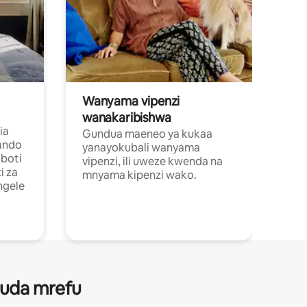
Wanyama vipenzi
wanakaribishwa
ia
Gundua maeneo ya kukaa
ando
yanayokubali wanyama
boti
vipenzi, ili uweze kwenda na
i za
mnyama kipenzi wako.
ngele
 muda mrefu