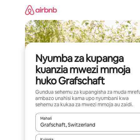
Ruka
kwenda
kwenye
maudhui
Nyumba za kupanga
kuanzia mwezi mmoja
huko Grafschaft
Gundua sehemu za kupangisha za muda mref
ambazo unahisi kama upo nyumbani kwa
sehemu za kukaa za mwezi mmoja au zaidi.
Mahali
Wakati matokeo yanapatikana, vinjari kwa kutumia
Kuingia