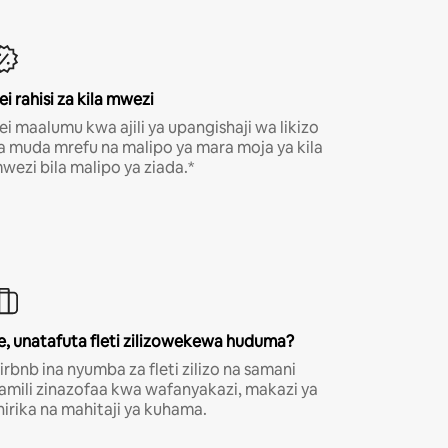
ei rahisi za kila mwezi
ei maalumu kwa ajili ya upangishaji wa likizo
a muda mrefu na malipo ya mara moja ya kila
wezi bila malipo ya ziada.*
e, unatafuta fleti zilizowekewa huduma?
irbnb ina nyumba za fleti zilizo na samani
amili zinazofaa kwa wafanyakazi, makazi ya
hirika na mahitaji ya kuhama.