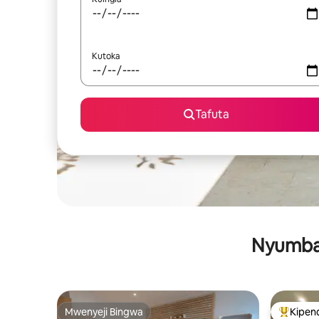
Kutoka
Tafuta
Nyumba 
Mwenyeji Bingwa
Kipen
Mwenyeji Bingwa
Kipendw