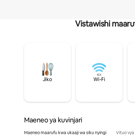
Vistawishi maaru
Jiko
Wi-Fi
Maeneo ya kuvinjari
Maeneo maarufu kwa ukaaji wa siku nyingi
Vituo vya