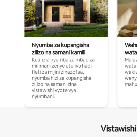
Nyumba za kupangisha
Waham
zilizo na samani kamili
wata
Kuanzia nyumba za mbao za
Malaz
milimani zenye utulivu hadi
wata
fleti za mijini zinazofaa,
wakiw
nyumba hizi za kupangisha
weny
zilizo na samani zina
mahus
vistawishi vyote vya
nyumbani.
Vistawishi