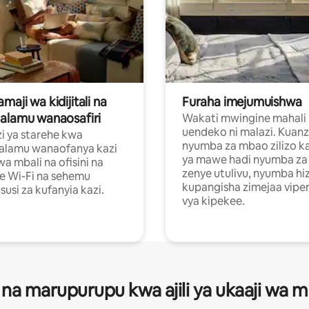
aji wa kidijitali na
Furaha imejumuishwa
alamu wanaosafiri
Wakati mwingine mahali
uendeko ni malazi. Kuanz
i ya starehe kwa
nyumba za mbao zilizo k
alamu wanaofanya kazi
ya mawe hadi nyumba za 
a mbali na ofisini na
zenye utulivu, nyumba hiz
e Wi-Fi na sehemu
kupangisha zimejaa vipe
usi za kufanyia kazi.
vya kipekee.
 na marupurupu kwa ajili ya ukaaji wa