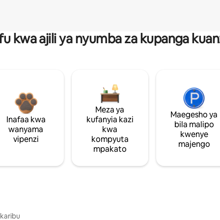
fu kwa ajili ya nyumba za kupanga ku
Meza ya
Maegesho ya
Inafaa kwa
kufanyia kazi
bila malipo
wanyama
kwa
kwenye
vipenzi
kompyuta
majengo
mpakato
 karibu