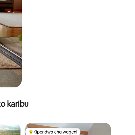
o karibu
Kipendwa cha wageni
Kipendwa maarufu cha wageni