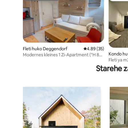
Fleti huko Deggendorf
Ukadiriaji wa wastani w
4.89 (35)
Kondo huk
Modernes kleines 1 Zi-Apartment ("H 85
Fleti ya m
CozY CubE")
Starehe z