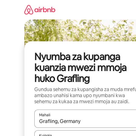
Ruka
kwenda
kwenye
maudhui
Nyumba za kupanga
kuanzia mwezi mmoja
huko Grafling
Gundua sehemu za kupangisha za muda mref
ambazo unahisi kama upo nyumbani kwa
sehemu za kukaa za mwezi mmoja au zaidi.
Mahali
Wakati matokeo yanapatikana, vinjari kwa kutumia
Kuingia