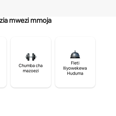
anzia mwezi mmoja
Fleti
Chumba cha
Iliyowekewa
mazoezi
Huduma