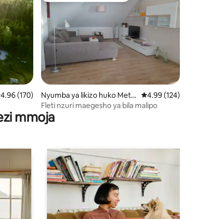
mini 7
kadiriaji wa wastani wa 4.96 kati ya 5, tathmini 170
4.96 (170)
Nyumba ya likizo huko Mett
Ukadiriaji wa wastani wa
4.99 (124)
en
Fleti nzuri maegesho ya bila malipo
wezi mmoja