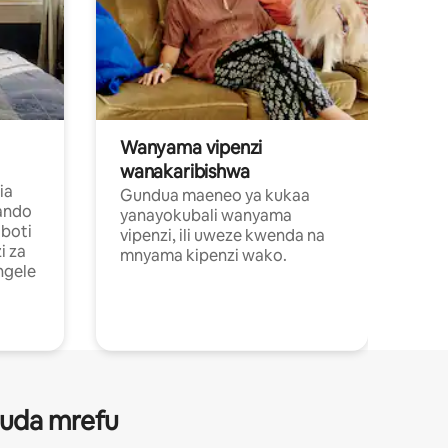
Wanyama vipenzi
wanakaribishwa
ia
Gundua maeneo ya kukaa
ando
yanayokubali wanyama
boti
vipenzi, ili uweze kwenda na
i za
mnyama kipenzi wako.
ngele
 muda mrefu