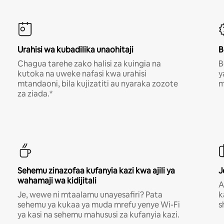
Urahisi wa kubadilika unaohitaji
B
Chagua tarehe zako halisi za kuingia na
B
kutoka na uweke nafasi kwa urahisi
y
mtandaoni, bila kujizatiti au nyaraka zozote
m
za ziada.*
Sehemu zinazofaa kufanyia kazi kwa ajili ya
J
wahamaji wa kidijitali
A
Je, wewe ni mtaalamu unayesafiri? Pata
k
sehemu ya kukaa ya muda mrefu yenye Wi-Fi
s
ya kasi na sehemu mahususi za kufanyia kazi.