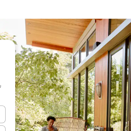
u
 vitufe vya vishale vya juu na chini au uchunguze kwa kugusa au kute