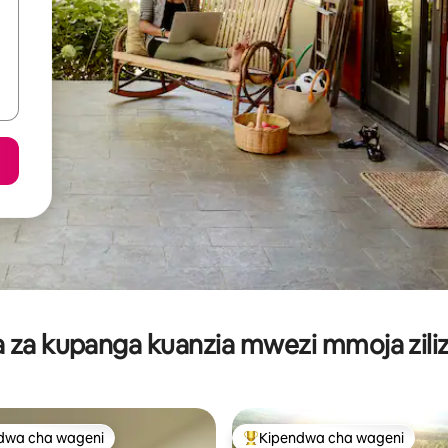
za kupanga kuanzia mwezi mmoja ziliz
dwa cha wageni
Kipendwa cha wageni
a maarufu cha wageni
Kipendwa maarufu cha wageni