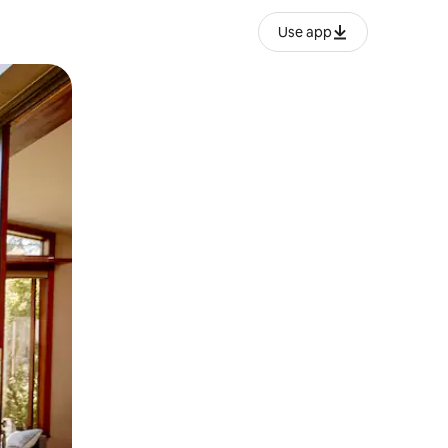
Use app
lezesha kidole kwenye ishara.