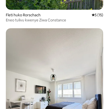
Fleti huko Rorschach
Ukadiriaji 
5 (15)
Eneo tulivu kwenye Ziwa Constance