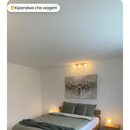
Kipendwa cha wageni
Kipendwa maarufu cha wageni