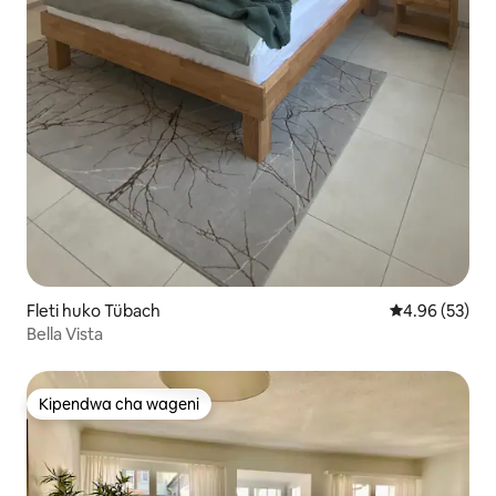
Fleti huko Tübach
Ukadiriaji wa 
4.96 (53)
Bella Vista
Kipendwa cha wageni
Kipendwa cha wageni