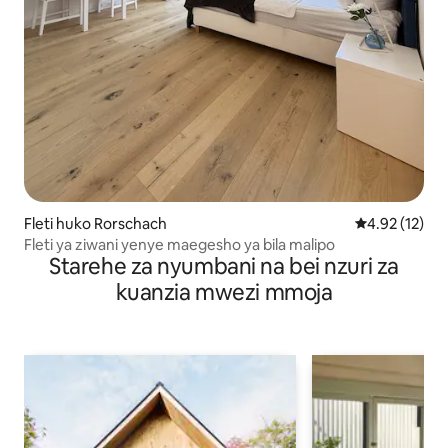
Fleti huko Rorschach
Ukadiriaji wa 
4.92 (12)
Fleti ya ziwani yenye maegesho ya bila malipo
Starehe za nyumbani na bei nzuri za
kuanzia mwezi mmoja