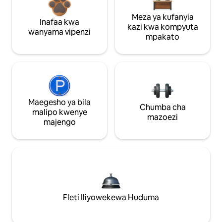
Meza ya kufanyia
Inafaa kwa
kazi kwa kompyuta
wanyama vipenzi
mpakato
Maegesho ya bila
Chumba cha
malipo kwenye
mazoezi
majengo
Fleti Iliyowekewa Huduma