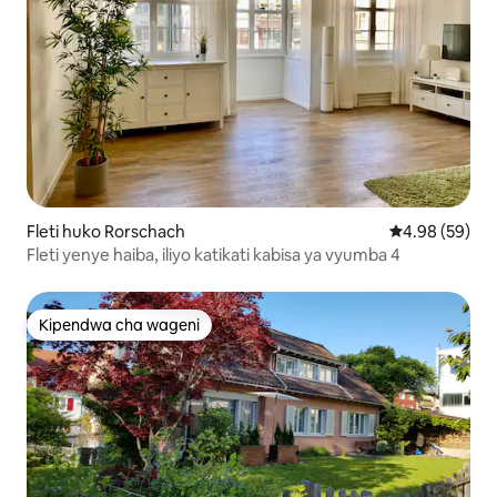
Fleti huko Rorschach
Ukadiriaji wa 
4.98 (59)
Fleti yenye haiba, iliyo katikati kabisa ya vyumba 4
Kipendwa cha wageni
Kipendwa cha wageni