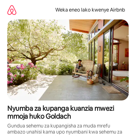
Ruka
kwenda
Weka eneo lako kwenye Airbnb
kwenye
maudhui
Nyumba za kupanga kuanzia mwezi
mmoja huko Goldach
Gundua sehemu za kupangisha za muda mrefu
ambazo unahisi kama upo nyumbani kwa sehemu za