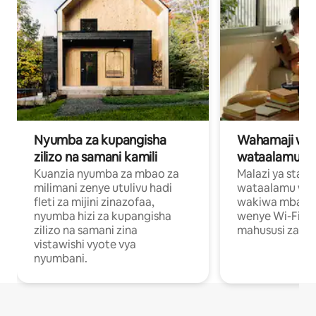
Nyumba za kupangisha
Wahamaji wa ki
zilizo na samani kamili
wataalamu wa
Kuanzia nyumba za mbao za
Malazi ya star
milimani zenye utulivu hadi
wataalamu wan
fleti za mijini zinazofaa,
wakiwa mbali na
nyumba hizi za kupangisha
wenye Wi-Fi n
zilizo na samani zina
mahususi za kuf
vistawishi vyote vya
nyumbani.