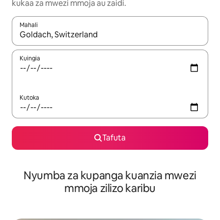
kukaa za mwezi mmoja au zaidi.
Mahali
Wakati matokeo yanapatikana, vinjari kwa kutumia vitufe vya v
Kuingia
Kutoka
Tafuta
Nyumba za kupanga kuanzia mwezi
mmoja zilizo karibu