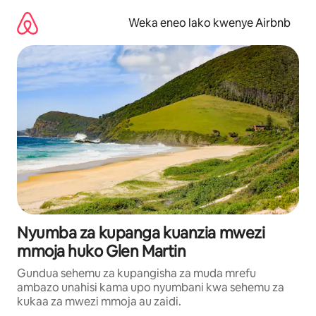
Ruka
kwenda
Weka eneo lako kwenye Airbnb
kwenye
maudhui
Nyumba za kupanga kuanzia mwezi
mmoja huko Glen Martin
Gundua sehemu za kupangisha za muda mrefu
ambazo unahisi kama upo nyumbani kwa sehemu za
kukaa za mwezi mmoja au zaidi.