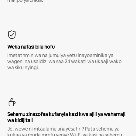
malipo ya ziada.*
Weka nafasi bila hofu
Imetathminiwa na jumuiya yetu inayoaminika ya
wageni na usaidizi wa saa 24 wakati wa ukaaji wako
wa siku nyingi.
Sehemu zinazofaa kufanyia kazi kwa ajili ya wahamaji
wa kidijitali
Je, wewe ni mtaalamu unayesafiri? Pata sehemu ya
kukaa ya muda mrefu yenye Wi-Fi ya kasi na sehemu