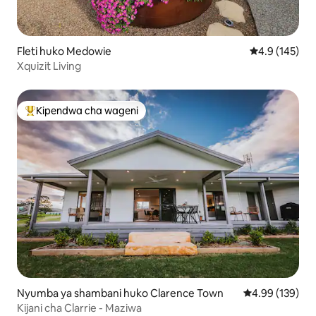
Fleti huko Medowie
Ukadiriaji wa 
4.9 (145)
Xquizit Living
Kipendwa cha wageni
Kipendwa maarufu cha wageni
Nyumba ya shambani huko Clarence Town
Ukadiriaji wa w
4.99 (139)
Kijani cha Clarrie - Maziwa