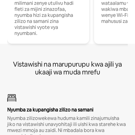
milimani zenye utulivu hadi
wataalamu wan
fleti za mijini zinazofaa,
wakiwa mbali na
nyumba hizi za kupangisha
wenye Wi-Fi n
zilizo na samani zina
mahususi za kuf
vistawishi vyote vya
nyumbani.
Vistawishi na marupurupu kwa ajili ya
ukaaji wa muda mrefu
Nyumba za kupangisha zilizo na samani
Nyumba zilizowekewa huduma kamili zinajumuisha
jiko na vistawishi unavyohitaji ili uishi kwa starehe kwa
mwezi mmoja au zaidi. Ni mbadala bora kwa