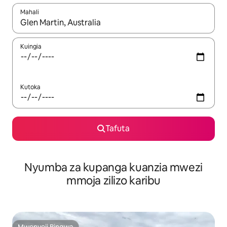
Mahali
Wakati matokeo yanapatikana, vinjari kwa kutumia vitufe vya v
Kuingia
Kutoka
Tafuta
Nyumba za kupanga kuanzia mwezi
mmoja zilizo karibu