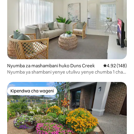
Nyumba za mashambani huko Duns Creek
Ukadiriaji wa w
4.92 (148)
Nyumba ya shambani yenye utulivu yenye chumba 1 cha
kulala
Kipendwa cha wageni
Kipendwa cha wageni