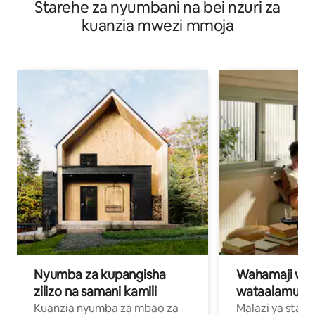
Starehe za nyumbani na bei nzuri za
kuanzia mwezi mmoja
Nyumba za kupangisha
Wahamaji wa ki
zilizo na samani kamili
wataalamu wa
Kuanzia nyumba za mbao za
Malazi ya star