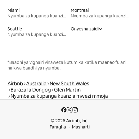
Miami
Montreal
Nyumba za kupanga kuanzia mwezi mmoja
Nyumba za kupanga kuanzia mwezi mmoja
Seattle
Onyesha zaidi
Nyumba za kupanga kuanzia mwezi mmoja
*Baadhi ya vighairi vinaweza kutumika katika maeneo fulani
na kwa baadhi ya nyumba.
Airbnb
Australia
New South Wales
Baraza la Dungog
Glen Martin
Nyumba za kupanga kuanzia mwezi mmoja
© 2026 Airbnb, Inc.
Faragha
Masharti