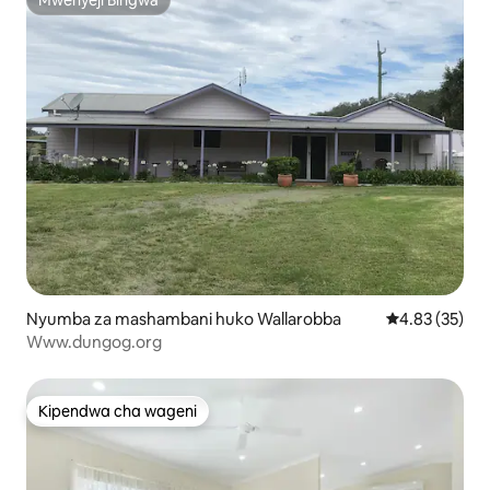
Mwenyeji Bingwa
Mwenyeji Bingwa
Nyumba za mashambani huko Wallarobba
Ukadiriaji wa 
4.83 (35)
Www.dungog.org
Kipendwa cha wageni
Kipendwa cha wageni