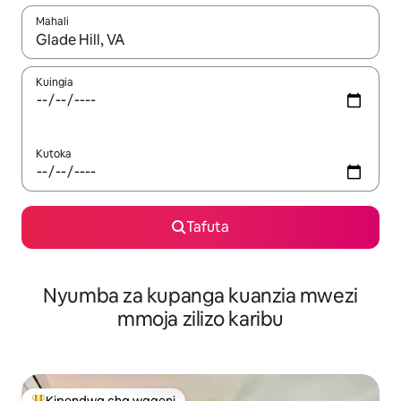
Mahali
Wakati matokeo yanapatikana, vinjari kwa kutumia vitufe vya v
Kuingia
Kutoka
Tafuta
Nyumba za kupanga kuanzia mwezi
mmoja zilizo karibu