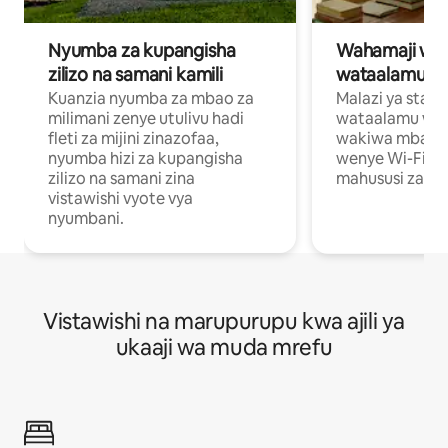
Nyumba za kupangisha
Wahamaji wa ki
zilizo na samani kamili
wataalamu wa
Kuanzia nyumba za mbao za
Malazi ya star
milimani zenye utulivu hadi
wataalamu wan
fleti za mijini zinazofaa,
wakiwa mbali na
nyumba hizi za kupangisha
wenye Wi-Fi n
zilizo na samani zina
mahususi za kuf
vistawishi vyote vya
nyumbani.
Vistawishi na marupurupu kwa ajili ya
ukaaji wa muda mrefu