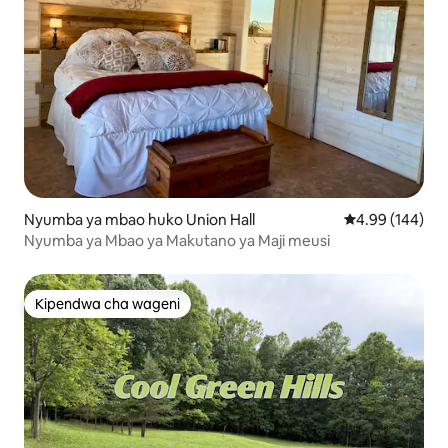
Nyumba ya mbao huko Union Hall
Ukadiriaji wa w
4.99 (144)
Nyumba ya Mbao ya Makutano ya Maji meusi
Kipendwa cha wageni
Kipendwa cha wageni