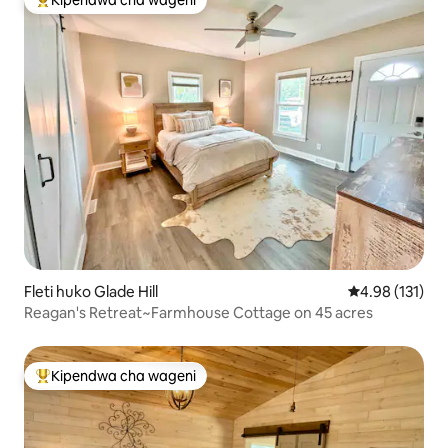
Kipendwa cha wageni
Kipendwa maarufu cha wageni
Fleti huko Glade Hill
Ukadiriaji wa w
4.98 (131)
Reagan's Retreat~Farmhouse Cottage on 45 acres
Kipendwa cha wageni
Kipendwa maarufu cha wageni