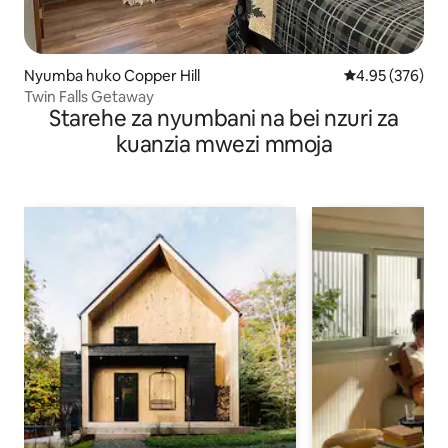
Nyumba huko Copper Hill
Ukadiriaji wa w
4.95 (376)
Twin Falls Getaway
Starehe za nyumbani na bei nzuri za
kuanzia mwezi mmoja