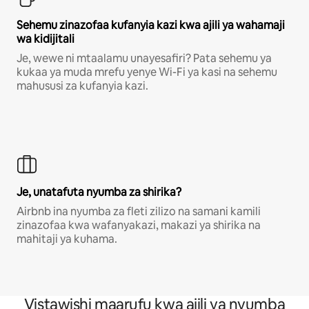
Sehemu zinazofaa kufanyia kazi kwa ajili ya wahamaji
wa kidijitali
Je, wewe ni mtaalamu unayesafiri? Pata sehemu ya
kukaa ya muda mrefu yenye Wi-Fi ya kasi na sehemu
mahususi za kufanyia kazi.
Je, unatafuta nyumba za shirika?
Airbnb ina nyumba za fleti zilizo na samani kamili
zinazofaa kwa wafanyakazi, makazi ya shirika na
mahitaji ya kuhama.
Vistawishi maarufu kwa ajili ya nyumba