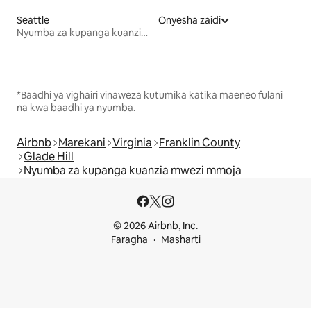
Seattle
Onyesha zaidi
Nyumba za kupanga kuanzia mwezi mmoja
*Baadhi ya vighairi vinaweza kutumika katika maeneo fulani
na kwa baadhi ya nyumba.
Airbnb
Marekani
Virginia
Franklin County
Glade Hill
Nyumba za kupanga kuanzia mwezi mmoja
© 2026 Airbnb, Inc.
Faragha
Masharti