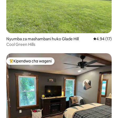
Nyumba za mashambani huko Glade Hill
Ukadiriaji wa 
4.94 (17)
Cool Green Hills
Kipendwa cha wageni
Kipendwa maarufu cha wageni