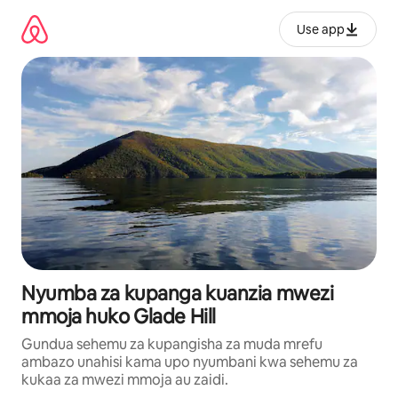
Ruka
kwenda
Use app
kwenye
maudhui
Nyumba za kupanga kuanzia mwezi
mmoja huko Glade Hill
Gundua sehemu za kupangisha za muda mrefu
ambazo unahisi kama upo nyumbani kwa sehemu za
kukaa za mwezi mmoja au zaidi.