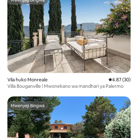
Mwenyeji Bingwa
Mwenyeji Bingwa
Vila huko Monreale
Ukadiriaji wa 
4.87 (30)
Villa Bouganville | Mwonekano wa mandhari ya Palermo
Mwenyeji Bingwa
Mwenyeji Bingwa