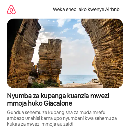
Ruka
kwenda
Weka eneo lako kwenye Airbnb
kwenye
maudhui
Nyumba za kupanga kuanzia mwezi
mmoja huko Giacalone
Gundua sehemu za kupangisha za muda mrefu
ambazo unahisi kama upo nyumbani kwa sehemu za
kukaa za mwezi mmoja au zaidi.