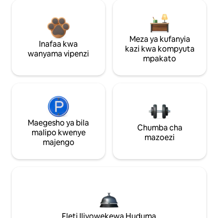
Meza ya kufanyia
Inafaa kwa
kazi kwa kompyuta
wanyama vipenzi
mpakato
Maegesho ya bila
Chumba cha
malipo kwenye
mazoezi
majengo
Fleti Iliyowekewa Huduma