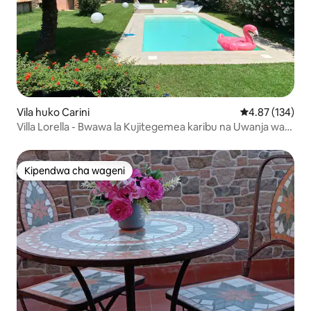
Vila huko Carini
Ukadiriaji wa w
4.87 (134)
Villa Lorella - Bwawa la Kujitegemea karibu na Uwanja wa
Ndege wa Palermo
Kipendwa cha wageni
Kipendwa cha wageni