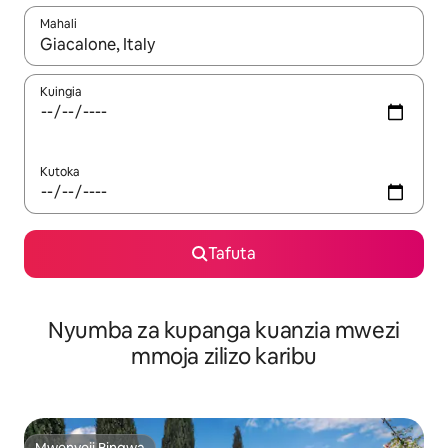
Mahali
Wakati matokeo yanapatikana, vinjari kwa kutumia vitufe vya v
Kuingia
Kutoka
Tafuta
Nyumba za kupanga kuanzia mwezi
mmoja zilizo karibu