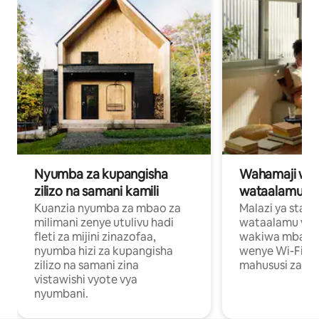
Nyumba za kupangisha
Wahamaji wa ki
zilizo na samani kamili
wataalamu wa
Kuanzia nyumba za mbao za
Malazi ya star
milimani zenye utulivu hadi
wataalamu wan
fleti za mijini zinazofaa,
wakiwa mbali na
nyumba hizi za kupangisha
wenye Wi-Fi n
zilizo na samani zina
mahususi za kuf
vistawishi vyote vya
nyumbani.