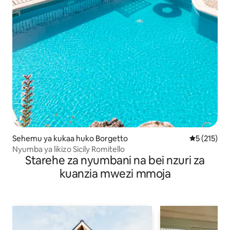
Sehemu ya kukaa huko Borgetto
Ukadiriaji w
5 (215)
Nyumba ya likizo Sicily Romitello
Starehe za nyumbani na bei nzuri za
kuanzia mwezi mmoja