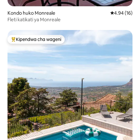
Kondo huko Monreale
Ukadiriaji wa 
4.94 (16)
Fleti katikati ya Monreale
Kipendwa cha wageni
Kipendwa maarufu cha wageni