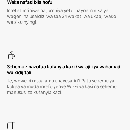
Weka nafasi bila hofu
Imetathminiwa na jumuiya yetu inayoaminika ya
wageni na usaidizi wa saa 24 wakati wa ukaaji wako
wa siku nyingi.
Sehemu zinazofaa kufanyia kazi kwa ajili ya wahamaji
wa kidijitali
Je, wewe ni mtaalamu unayesafiri? Pata sehemu ya
kukaa ya muda mrefu yenye Wi-Fi ya kasi na sehemu
mahususi za kufanyia kazi.