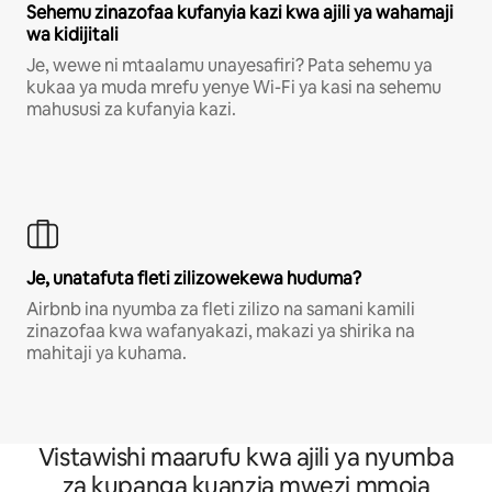
Sehemu zinazofaa kufanyia kazi kwa ajili ya wahamaji
wa kidijitali
Je, wewe ni mtaalamu unayesafiri? Pata sehemu ya
kukaa ya muda mrefu yenye Wi-Fi ya kasi na sehemu
mahususi za kufanyia kazi.
Je, unatafuta fleti zilizowekewa huduma?
Airbnb ina nyumba za fleti zilizo na samani kamili
zinazofaa kwa wafanyakazi, makazi ya shirika na
mahitaji ya kuhama.
Vistawishi maarufu kwa ajili ya nyumba
za kupanga kuanzia mwezi mmoja