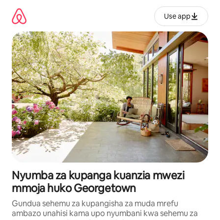
Ruka
kwenda
Use app
kwenye
maudhui
Nyumba za kupanga kuanzia mwezi
mmoja huko Georgetown
Gundua sehemu za kupangisha za muda mrefu
ambazo unahisi kama upo nyumbani kwa sehemu za