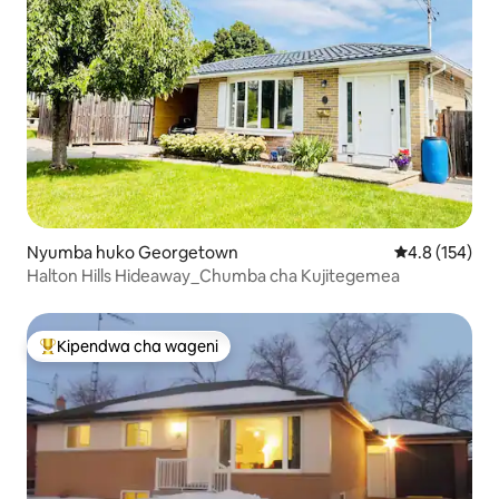
Nyumba huko Georgetown
Ukadiriaji wa 
4.8 (154)
Halton Hills Hideaway_Chumba cha Kujitegemea
Kipendwa cha wageni
Kipendwa maarufu cha wageni