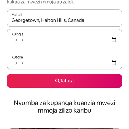
kukaa za mwezi mmoja au zaidi.
Mahali
Wakati matokeo yanapatikana, vinjari kwa kutumia vitufe vya v
Kuingia
Kutoka
Tafuta
Nyumba za kupanga kuanzia mwezi
mmoja zilizo karibu