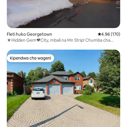
Fleti huko Georgetown
Ukadiriaji wa w
4.96 (170)
★Hidden Gem❤️City, mbali na Mn Strip! Chumba cha
PVT/LUXRY ★
Kipendwa cha wageni
Kipendwa cha wageni