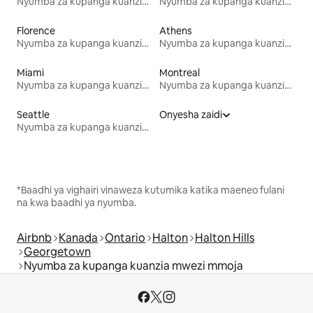
Nyumba za kupanga kuanzia mwezi mmoja
Nyumba za kupanga kuanzia mwezi mmoja
Florence
Athens
Nyumba za kupanga kuanzia mwezi mmoja
Nyumba za kupanga kuanzia mwezi mmoja
Miami
Montreal
Nyumba za kupanga kuanzia mwezi mmoja
Nyumba za kupanga kuanzia mwezi mmoja
Seattle
Onyesha zaidi
Nyumba za kupanga kuanzia mwezi mmoja
*Baadhi ya vighairi vinaweza kutumika katika maeneo fulani
na kwa baadhi ya nyumba.
Airbnb
Kanada
Ontario
Halton
Halton Hills
Georgetown
Nyumba za kupanga kuanzia mwezi mmoja