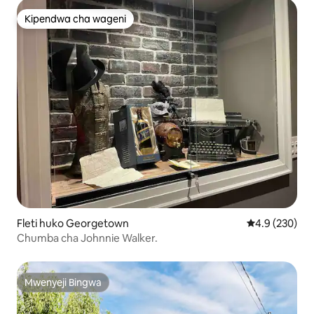
Kipendwa cha wageni
Kipendwa cha wageni
Fleti huko Georgetown
Ukadiriaji wa 
4.9 (230)
Chumba cha Johnnie Walker.
Mwenyeji Bingwa
Mwenyeji Bingwa