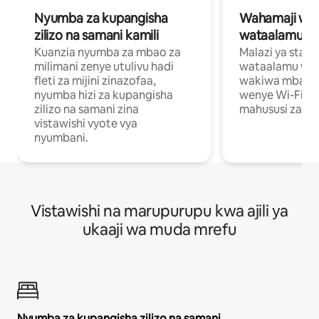
Nyumba za kupangisha
Wahamaji wa ki
zilizo na samani kamili
wataalamu wa
Kuanzia nyumba za mbao za
Malazi ya star
milimani zenye utulivu hadi
wataalamu wan
fleti za mijini zinazofaa,
wakiwa mbali na
nyumba hizi za kupangisha
wenye Wi-Fi n
zilizo na samani zina
mahususi za kuf
vistawishi vyote vya
nyumbani.
Vistawishi na marupurupu kwa ajili ya
ukaaji wa muda mrefu
Nyumba za kupangisha zilizo na samani