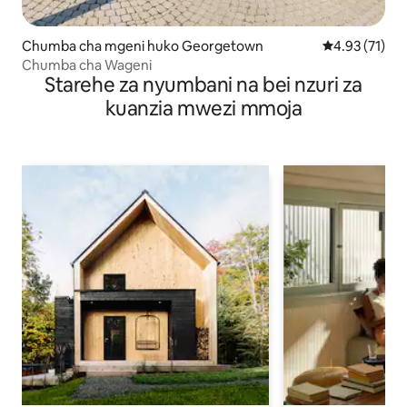
Chumba cha mgeni huko Georgetown
Ukadiriaji wa 
4.93 (71)
Chumba cha Wageni
Starehe za nyumbani na bei nzuri za
kuanzia mwezi mmoja