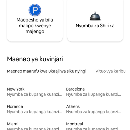
Maegesho ya bila
malipo kwenye
Nyumba za Shirika
majengo
Maeneo ya kuvinjari
Maeneo maarufu kwa ukaaji wa siku nyingi
Vituo vya karibu
New York
Barcelona
Nyumba za kupanga kuanzia mwezi mmoja
Nyumba za kupanga kuanzia mwezi mmoja
Florence
Athens
Nyumba za kupanga kuanzia mwezi mmoja
Nyumba za kupanga kuanzia mwezi mmoja
Miami
Montreal
Nyumba za kupanga kuanzia mwezi mmoja
Nyumba za kupanga kuanzia mwezi mmoja