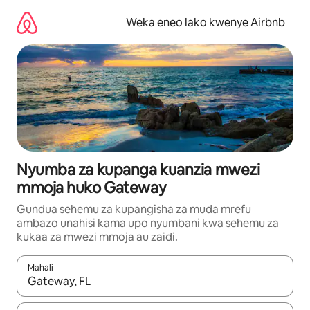
Ruka
kwenda
Weka eneo lako kwenye Airbnb
kwenye
maudhui
Nyumba za kupanga kuanzia mwezi
mmoja huko Gateway
Gundua sehemu za kupangisha za muda mrefu
ambazo unahisi kama upo nyumbani kwa sehemu za
kukaa za mwezi mmoja au zaidi.
Mahali
Wakati matokeo yanapatikana, vinjari kwa kutumia vitufe vya v