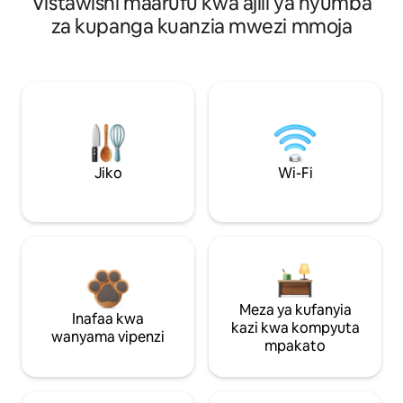
Vistawishi maarufu kwa ajili ya nyumba
za kupanga kuanzia mwezi mmoja
Jiko
Wi-Fi
Meza ya kufanyia
Inafaa kwa
kazi kwa kompyuta
wanyama vipenzi
mpakato