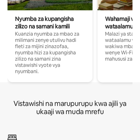
Nyumba za kupangisha
Wahamaji wa ki
zilizo na samani kamili
wataalamu wa
Kuanzia nyumba za mbao za
Malazi ya star
milimani zenye utulivu hadi
wataalamu wan
fleti za mijini zinazofaa,
wakiwa mbali na
nyumba hizi za kupangisha
wenye Wi-Fi n
zilizo na samani zina
mahususi za kuf
vistawishi vyote vya
nyumbani.
Vistawishi na marupurupu kwa ajili ya
ukaaji wa muda mrefu