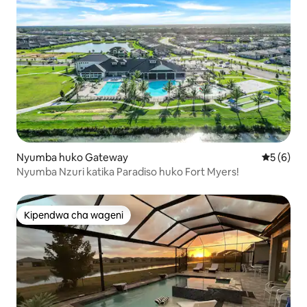
Nyumba huko Gateway
Ukadiriaji
5 (6)
Nyumba Nzuri katika Paradiso huko Fort Myers!
Kipendwa cha wageni
Kipendwa cha wageni