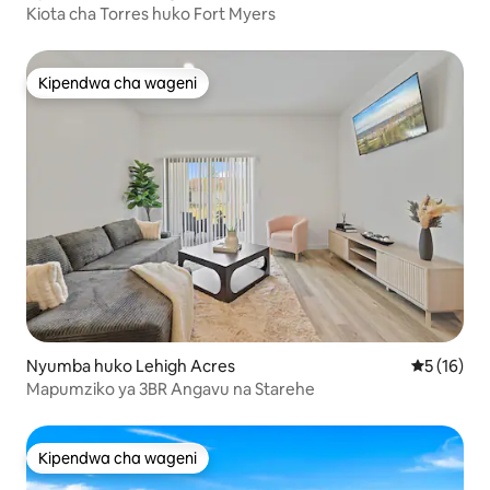
Kiota cha Torres huko Fort Myers
Kipendwa cha wageni
Kipendwa cha wageni
Nyumba huko Lehigh Acres
Ukadiriaji 
5 (16)
Mapumziko ya 3BR Angavu na Starehe
Kipendwa cha wageni
Kipendwa cha wageni