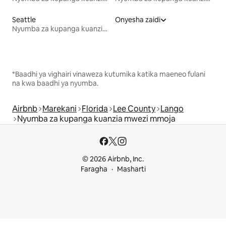
Seattle
Onyesha zaidi
Nyumba za kupanga kuanzia mwezi mmoja
*Baadhi ya vighairi vinaweza kutumika katika maeneo fulani
na kwa baadhi ya nyumba.
Airbnb
Marekani
Florida
Lee County
Lango
Nyumba za kupanga kuanzia mwezi mmoja
© 2026 Airbnb, Inc.
Faragha
Masharti