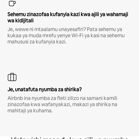
Sehemu zinazofaa kufanyia kazi kwa ajili ya wahamaji
wa kidijitali
Je, wewe ni mtaalamu unayesafiri? Pata sehemu ya
kukaa ya muda mrefu yenye Wi-Fi ya kasi na sehemu
mahususi za kufanyia kazi.
Je, unatafuta nyumba za shirika?
Airbnb ina nyumba za fleti zilizo na samani kamili
zinazofaa kwa wafanyakazi, makazi ya shirika na
mahitaji ya kuhama.