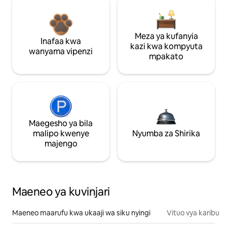
Meza ya kufanyia
Inafaa kwa
kazi kwa kompyuta
wanyama vipenzi
mpakato
Maegesho ya bila
malipo kwenye
Nyumba za Shirika
majengo
Maeneo ya kuvinjari
Maeneo maarufu kwa ukaaji wa siku nyingi
Vituo vya karibu