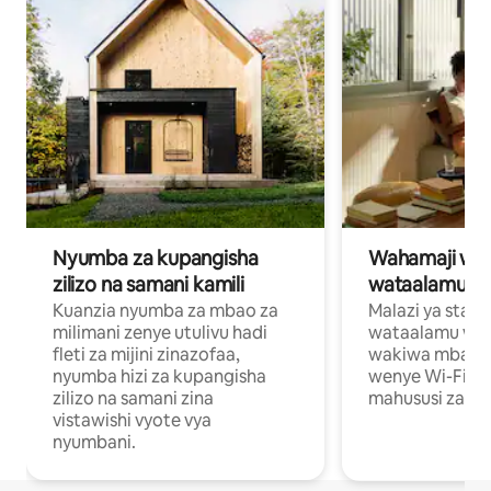
Nyumba za kupangisha
Wahamaji wa ki
zilizo na samani kamili
wataalamu wa
Kuanzia nyumba za mbao za
Malazi ya star
milimani zenye utulivu hadi
wataalamu wan
fleti za mijini zinazofaa,
wakiwa mbali na
nyumba hizi za kupangisha
wenye Wi-Fi n
zilizo na samani zina
mahususi za kuf
vistawishi vyote vya
nyumbani.