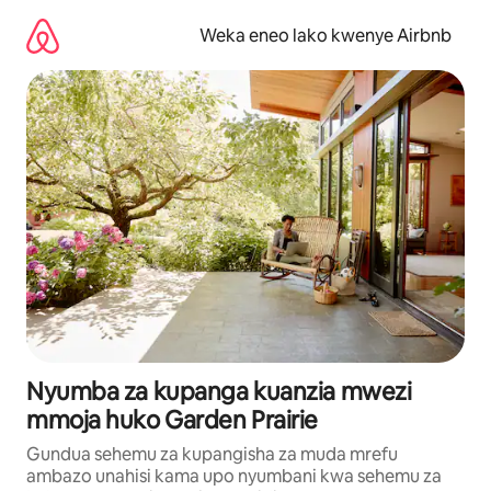
Ruka
kwenda
Weka eneo lako kwenye Airbnb
kwenye
maudhui
Nyumba za kupanga kuanzia mwezi
mmoja huko Garden Prairie
Gundua sehemu za kupangisha za muda mrefu
ambazo unahisi kama upo nyumbani kwa sehemu za