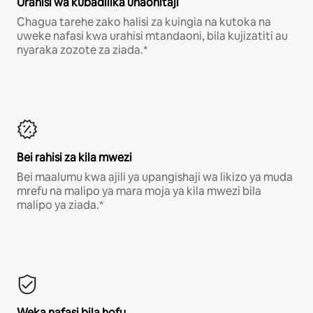
Urahisi wa kubadilika unaohitaji
Chagua tarehe zako halisi za kuingia na kutoka na
uweke nafasi kwa urahisi mtandaoni, bila kujizatiti au
nyaraka zozote za ziada.*
Bei rahisi za kila mwezi
Bei maalumu kwa ajili ya upangishaji wa likizo ya muda
mrefu na malipo ya mara moja ya kila mwezi bila
malipo ya ziada.*
Weka nafasi bila hofu