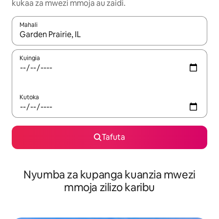
kukaa za mwezi mmoja au zaidi.
Mahali
Wakati matokeo yanapatikana, vinjari kwa kutumia vitufe vya v
Kuingia
Kutoka
Tafuta
Nyumba za kupanga kuanzia mwezi
mmoja zilizo karibu