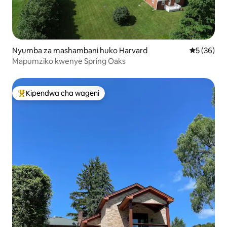
Nyumba za mashambani huko Harvard
Ukadiriaji 
5 (36)
Mapumziko kwenye Spring Oaks
Kipendwa cha wageni
Kipendwa maarufu cha wageni