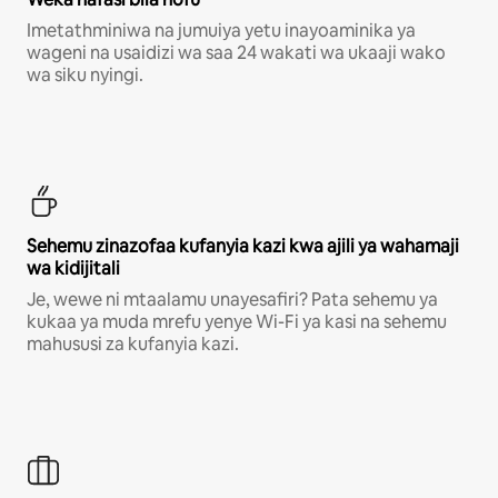
Imetathminiwa na jumuiya yetu inayoaminika ya
wageni na usaidizi wa saa 24 wakati wa ukaaji wako
wa siku nyingi.
Sehemu zinazofaa kufanyia kazi kwa ajili ya wahamaji
wa kidijitali
Je, wewe ni mtaalamu unayesafiri? Pata sehemu ya
kukaa ya muda mrefu yenye Wi-Fi ya kasi na sehemu
mahususi za kufanyia kazi.