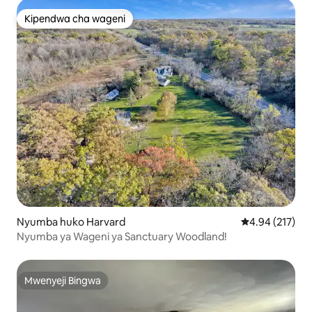
Kipendwa cha wageni
Kipendwa cha wageni
Nyumba huko Harvard
Ukadiriaji wa w
4.94 (217)
Nyumba ya Wageni ya Sanctuary Woodland!
Mwenyeji Bingwa
Mwenyeji Bingwa