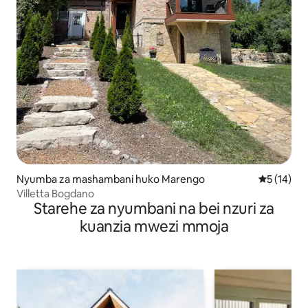
Nyumba za mashambani huko Marengo
Ukadiriaji 
5 (14)
Villetta Bogdano
Starehe za nyumbani na bei nzuri za
kuanzia mwezi mmoja