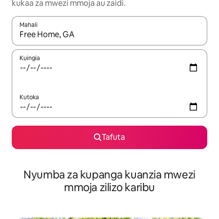
kukaa za mwezi mmoja au zaidi.
Mahali
Wakati matokeo yanapatikana, vinjari kwa kutumia vitufe vya v
Kuingia
Kutoka
Tafuta
Nyumba za kupanga kuanzia mwezi
mmoja zilizo karibu