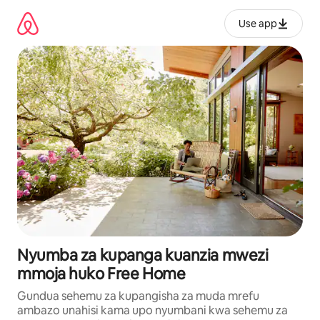
Ruka
kwenda
Use app
kwenye
maudhui
Nyumba za kupanga kuanzia mwezi
mmoja huko Free Home
Gundua sehemu za kupangisha za muda mrefu
ambazo unahisi kama upo nyumbani kwa sehemu za