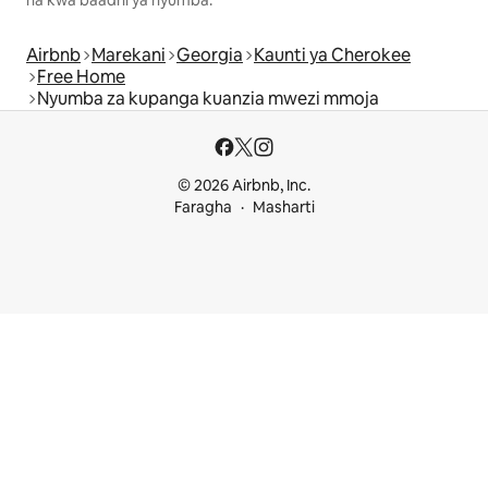
na kwa baadhi ya nyumba.
Airbnb
Marekani
Georgia
Kaunti ya Cherokee
Free Home
Nyumba za kupanga kuanzia mwezi mmoja
© 2026 Airbnb, Inc.
Faragha
Masharti