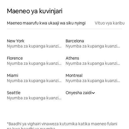
Maeneo ya kuvinjari
Maeneo maarufu kwa ukaaji wa siku nyingi
Vituo vya karibu
New York
Barcelona
Nyumba za kupanga kuanzia mwezi mmoja
Nyumba za kupanga kuanzia mwezi mmoja
Florence
Athens
Nyumba za kupanga kuanzia mwezi mmoja
Nyumba za kupanga kuanzia mwezi mmoja
Miami
Montreal
Nyumba za kupanga kuanzia mwezi mmoja
Nyumba za kupanga kuanzia mwezi mmoja
Seattle
Onyesha zaidi
Nyumba za kupanga kuanzia mwezi mmoja
*Baadhi ya vighairi vinaweza kutumika katika maeneo fulani