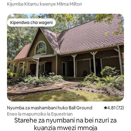
Kijumba Kitamu kwenye Mlima Milton
Kipendwa cha wageni
Kipendwa cha wageni
Nyumba za mashambani huko Ball Ground
Ukadiriaji wa 
4.81 (72)
Eneo la mapumziko la Equestrian
Starehe za nyumbani na bei nzuri za
kuanzia mwezi mmoja