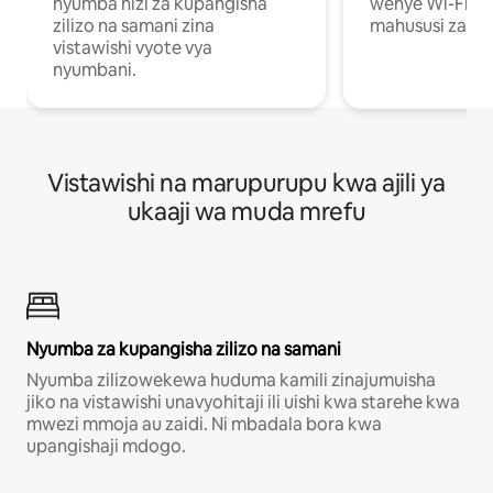
nyumba hizi za kupangisha
wenye Wi-Fi n
zilizo na samani zina
mahususi za kuf
vistawishi vyote vya
nyumbani.
Vistawishi na marupurupu kwa ajili ya
ukaaji wa muda mrefu
Nyumba za kupangisha zilizo na samani
Nyumba zilizowekewa huduma kamili zinajumuisha
jiko na vistawishi unavyohitaji ili uishi kwa starehe kwa
mwezi mmoja au zaidi. Ni mbadala bora kwa
upangishaji mdogo.