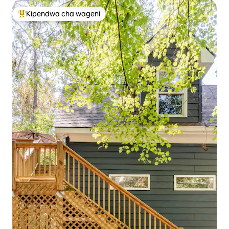
Kipendwa cha wageni
Kipendwa maarufu cha wageni