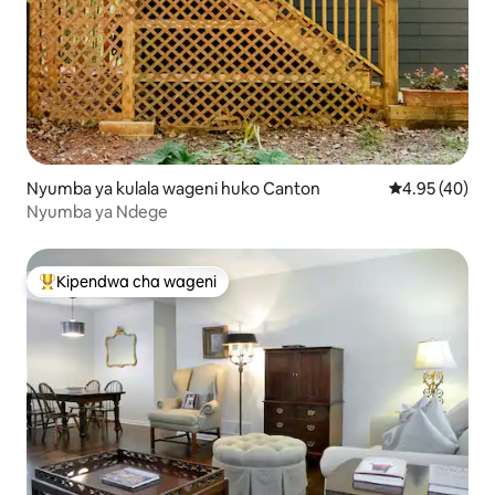
Nyumba ya kulala wageni huko Canton
Ukadiriaji wa 
4.95 (40)
Nyumba ya Ndege
Kipendwa cha wageni
Kipendwa maarufu cha wageni