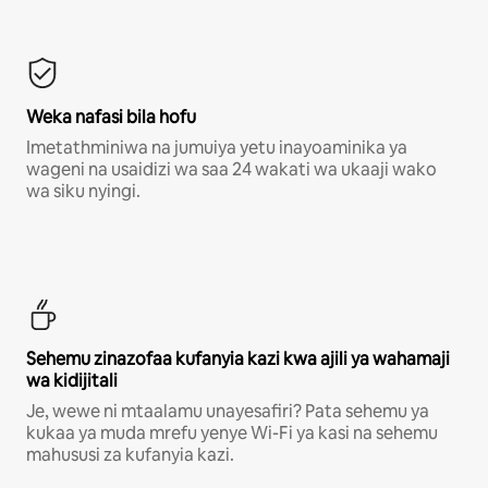
Weka nafasi bila hofu
Imetathminiwa na jumuiya yetu inayoaminika ya
wageni na usaidizi wa saa 24 wakati wa ukaaji wako
wa siku nyingi.
Sehemu zinazofaa kufanyia kazi kwa ajili ya wahamaji
wa kidijitali
Je, wewe ni mtaalamu unayesafiri? Pata sehemu ya
kukaa ya muda mrefu yenye Wi-Fi ya kasi na sehemu
mahususi za kufanyia kazi.