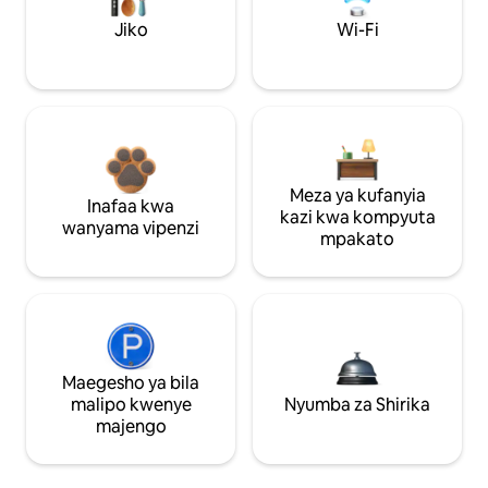
Jiko
Wi-Fi
Meza ya kufanyia
Inafaa kwa
kazi kwa kompyuta
wanyama vipenzi
mpakato
Maegesho ya bila
malipo kwenye
Nyumba za Shirika
majengo