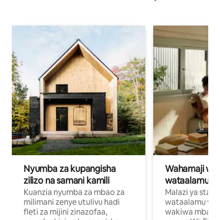
Nyumba za kupangisha
Wahamaji wa ki
zilizo na samani kamili
wataalamu wa
Kuanzia nyumba za mbao za
Malazi ya star
milimani zenye utulivu hadi
wataalamu wan
fleti za mijini zinazofaa,
wakiwa mbali na