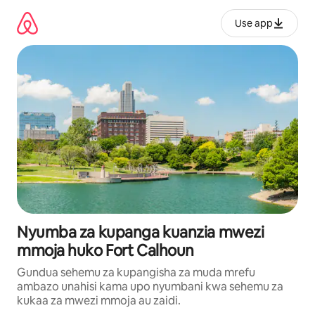
Ruka
kwenda
Use app
kwenye
maudhui
Nyumba za kupanga kuanzia mwezi
mmoja huko Fort Calhoun
Gundua sehemu za kupangisha za muda mrefu
ambazo unahisi kama upo nyumbani kwa sehemu za
kukaa za mwezi mmoja au zaidi.