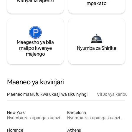
wanyama vipenzi
mpakato
Maegesho ya bila
malipo kwenye
Nyumba za Shirika
majengo
Maeneo ya kuvinjari
Maeneo maarufu kwa ukaaji wa siku nyingi
Vituo vya karibu
New York
Barcelona
Nyumba za kupanga kuanzia mwezi mmoja
Nyumba za kupanga kuanzia mwezi mmoja
Florence
Athens