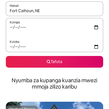
Mahali
Wakati matokeo yanapatikana, vinjari kwa kutumia vitufe vya v
Kuingia
Kutoka
Tafuta
Nyumba za kupanga kuanzia mwezi
mmoja zilizo karibu