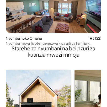
Nyumba huko Omaha
Ukadiriaji 
5 (22)
Nyumba mpya iliyotengenezwa kwa ajili ya familia -
Starehe za nyumbani na bei nzuri za
Mapumziko ya Utulivu
kuanzia mwezi mmoja