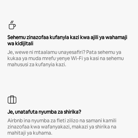
Sehemu zinazofaa kufanyia kazi kwa ajili ya wahamaji
wa kidijitali
Je, wewe ni mtaalamu unayesafiri? Pata sehemu ya
kukaa ya muda mrefu yenye Wi-Fi ya kasi na sehemu
mahususi za kufanyia kazi.
Je, unatafuta nyumba za shirika?
Airbnb ina nyumba za fleti zilizo na samani kamili
zinazofaa kwa wafanyakazi, makazi ya shirika na
mahitaji ya kuhama.