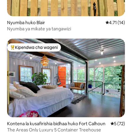
Nyumba huko Blair
Ukadiriaji wa 
4.71 (14)
Nyumba ya mikate ya tangawizi
Kipendwa cha wageni
Kipendwa maarufu cha wageni
Kontena la kusafirishia bidhaa huko Fort Calhoun
Ukadiriaji 
5 (72)
The Areas Only Luxury 5 Container Treehouse