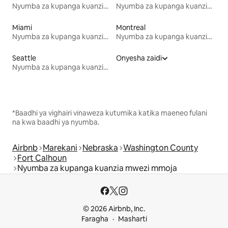
Nyumba za kupanga kuanzia mwezi mmoja
Nyumba za kupanga kuanzia mwezi mmoja
Miami
Montreal
Nyumba za kupanga kuanzia mwezi mmoja
Nyumba za kupanga kuanzia mwezi mmoja
Seattle
Onyesha zaidi
Nyumba za kupanga kuanzia mwezi mmoja
*Baadhi ya vighairi vinaweza kutumika katika maeneo fulani
na kwa baadhi ya nyumba.
Airbnb
Marekani
Nebraska
Washington County
Fort Calhoun
Nyumba za kupanga kuanzia mwezi mmoja
© 2026 Airbnb, Inc.
Faragha
Masharti