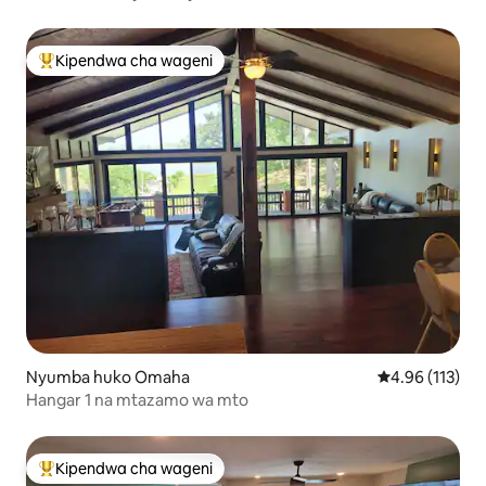
Kipendwa cha wageni
Kipendwa maarufu cha wageni
Nyumba huko Omaha
Ukadiriaji wa w
4.96 (113)
Hangar 1 na mtazamo wa mto
Kipendwa cha wageni
Kipendwa maarufu cha wageni