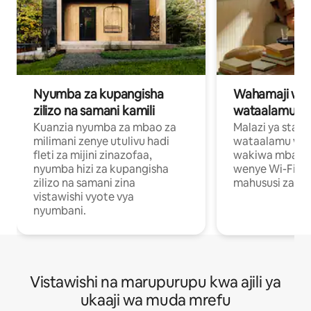
Nyumba za kupangisha
Wahamaji wa ki
zilizo na samani kamili
wataalamu wa
Kuanzia nyumba za mbao za
Malazi ya star
milimani zenye utulivu hadi
wataalamu wan
fleti za mijini zinazofaa,
wakiwa mbali na
nyumba hizi za kupangisha
wenye Wi-Fi n
zilizo na samani zina
mahususi za kuf
vistawishi vyote vya
nyumbani.
Vistawishi na marupurupu kwa ajili ya
ukaaji wa muda mrefu