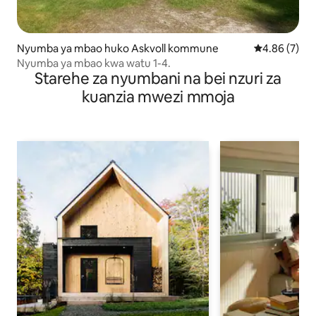
Nyumba ya mbao huko Askvoll kommune
Ukadiriaji wa
4.86 (7)
Nyumba ya mbao kwa watu 1-4.
Starehe za nyumbani na bei nzuri za
kuanzia mwezi mmoja