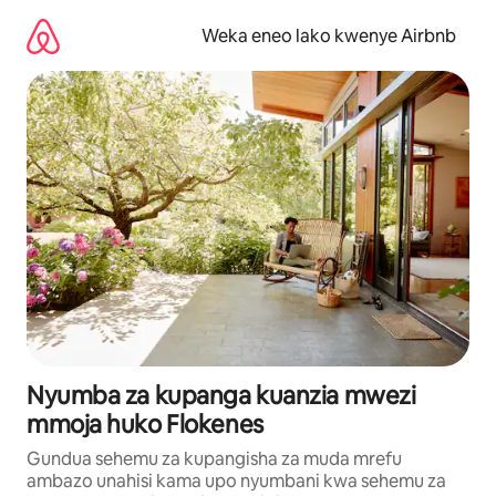
Ruka
kwenda
Weka eneo lako kwenye Airbnb
kwenye
maudhui
Nyumba za kupanga kuanzia mwezi
mmoja huko Flokenes
Gundua sehemu za kupangisha za muda mrefu
ambazo unahisi kama upo nyumbani kwa sehemu za