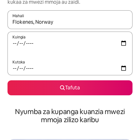
kukaa za mwezi mmoja au zaidi.
Mahali
Wakati matokeo yanapatikana, vinjari kwa kutumia vitufe vya v
Kuingia
Kutoka
Tafuta
Nyumba za kupanga kuanzia mwezi
mmoja zilizo karibu