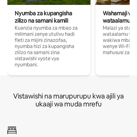
Nyumba za kupangisha
Wahamaji wa ki
zilizo na samani kamili
wataalamu wa
Kuanzia nyumba za mbao za
Malazi ya star
milimani zenye utulivu hadi
wataalamu wan
fleti za mijini zinazofaa,
wakiwa mbali na
nyumba hizi za kupangisha
wenye Wi-Fi n
zilizo na samani zina
mahususi za kuf
vistawishi vyote vya
nyumbani.
Vistawishi na marupurupu kwa ajili ya
ukaaji wa muda mrefu