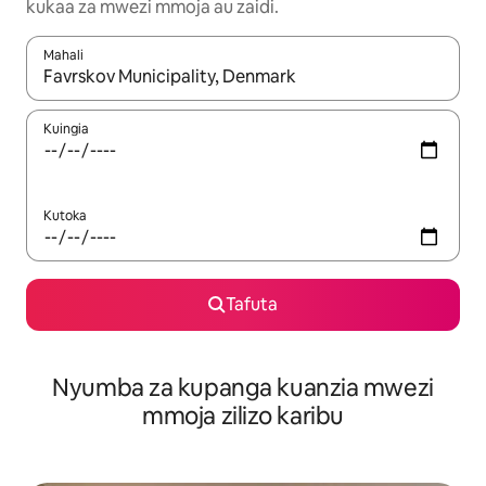
kukaa za mwezi mmoja au zaidi.
Mahali
Wakati matokeo yanapatikana, vinjari kwa kutumia vitufe vya v
Kuingia
Kutoka
Tafuta
Nyumba za kupanga kuanzia mwezi
mmoja zilizo karibu