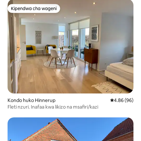
Kipendwa cha wageni
Kipendwa cha wageni
Kondo huko Hinnerup
Ukadiriaji wa 
4.86 (96)
Fleti nzuri. Inafaa kwa likizo na msafiri/kazi