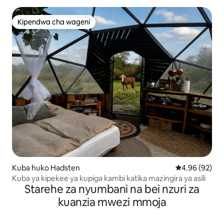
Kipendwa cha wageni
Kipendwa cha wageni
Kuba huko Hadsten
Ukadiriaji wa 
4.96 (92)
Kuba ya kipekee ya kupiga kambi katika mazingira ya asili
Starehe za nyumbani na bei nzuri za
kuanzia mwezi mmoja