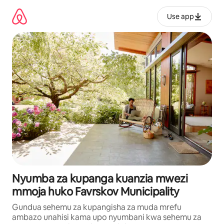
Ruka
kwenda
Use app
kwenye
maudhui
Nyumba za kupanga kuanzia mwezi
mmoja huko Favrskov Municipality
Gundua sehemu za kupangisha za muda mrefu
ambazo unahisi kama upo nyumbani kwa sehemu za