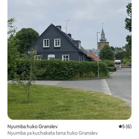
Nyumba huko Granslev
Ukadiriaji
5 (6)
Nyumba ya kuchakata tena huko Granslev