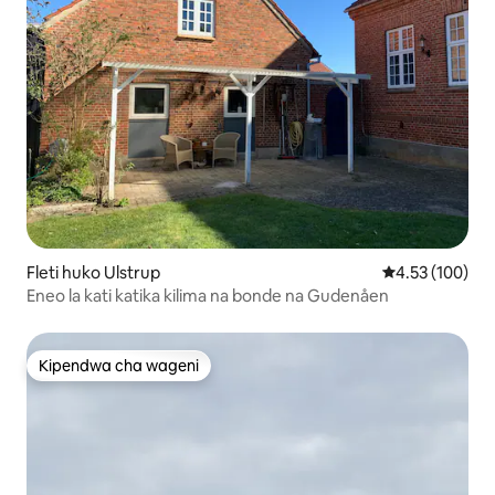
Fleti huko Ulstrup
Ukadiriaji wa w
4.53 (100)
Eneo la kati katika kilima na bonde na Gudenåen
Kipendwa cha wageni
Kipendwa cha wageni