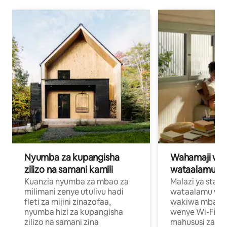
Nyumba za kupangisha
Wahamaji wa ki
zilizo na samani kamili
wataalamu wa
Kuanzia nyumba za mbao za
Malazi ya star
milimani zenye utulivu hadi
wataalamu wan
fleti za mijini zinazofaa,
wakiwa mbali na
nyumba hizi za kupangisha
wenye Wi-Fi n
zilizo na samani zina
mahususi za kuf