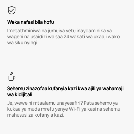
Weka nafasi bila hofu
Imetathminiwa na jumuiya yetu inayoaminika ya
wageni na usaidizi wa saa 24 wakati wa ukaaji wako
wa siku nyingi.
Sehemu zinazofaa kufanyia kazi kwa ajili ya wahamaji
wa kidijitali
Je, wewe ni mtaalamu unayesafiri? Pata sehemu ya
kukaa ya muda mrefu yenye Wi-Fi ya kasi na sehemu
mahususi za kufanyia kazi.