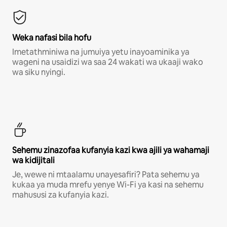
Weka nafasi bila hofu
Imetathminiwa na jumuiya yetu inayoaminika ya
wageni na usaidizi wa saa 24 wakati wa ukaaji wako
wa siku nyingi.
Sehemu zinazofaa kufanyia kazi kwa ajili ya wahamaji
wa kidijitali
Je, wewe ni mtaalamu unayesafiri? Pata sehemu ya
kukaa ya muda mrefu yenye Wi-Fi ya kasi na sehemu
mahususi za kufanyia kazi.