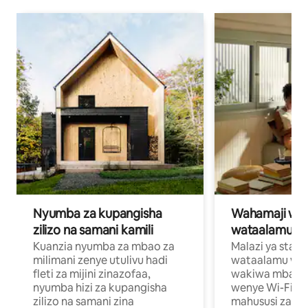
Nyumba za kupangisha
Wahamaji wa ki
zilizo na samani kamili
wataalamu wa
Kuanzia nyumba za mbao za
Malazi ya star
milimani zenye utulivu hadi
wataalamu wan
fleti za mijini zinazofaa,
wakiwa mbali na
nyumba hizi za kupangisha
wenye Wi-Fi n
zilizo na samani zina
mahususi za kuf