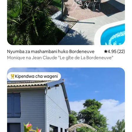
Nyumba za mashambani huko Bordeneuve
Ukadiriaji wa 
4.95 (22)
Monique na Jean Claude "Le gîte de La Bordeneuve"
Kipendwa cha wageni
Kipendwa maarufu cha wageni