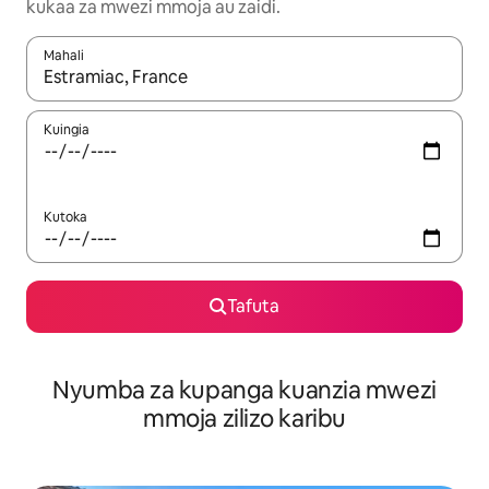
kukaa za mwezi mmoja au zaidi.
Mahali
Wakati matokeo yanapatikana, vinjari kwa kutumia vitufe vya v
Kuingia
Kutoka
Tafuta
Nyumba za kupanga kuanzia mwezi
mmoja zilizo karibu