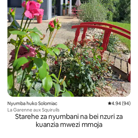
Nyumba huko Solomiac
Ukadiriaji wa 
4.94 (94)
La Garenne aux Squiruils
Starehe za nyumbani na bei nzuri za
kuanzia mwezi mmoja