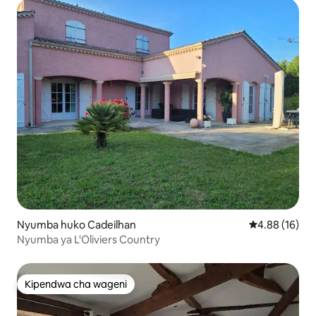
Nyumba huko Cadeilhan
Ukadiriaji wa 
4.88 (16)
Nyumba ya L'Oliviers Country
Kipendwa cha wageni
Kipendwa cha wageni