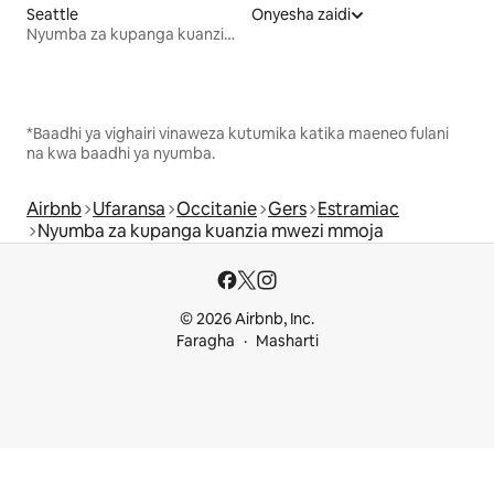
Seattle
Onyesha zaidi
Nyumba za kupanga kuanzia mwezi mmoja
*Baadhi ya vighairi vinaweza kutumika katika maeneo fulani
na kwa baadhi ya nyumba.
Airbnb
Ufaransa
Occitanie
Gers
Estramiac
Nyumba za kupanga kuanzia mwezi mmoja
© 2026 Airbnb, Inc.
Faragha
Masharti