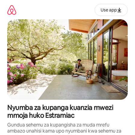
Ruka
kwenda
Use app
kwenye
maudhui
Nyumba za kupanga kuanzia mwezi
mmoja huko Estramiac
Gundua sehemu za kupangisha za muda mrefu
ambazo unahisi kama upo nyumbani kwa sehemu za