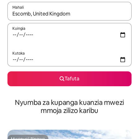
Mahali
Wakati matokeo yanapatikana, vinjari kwa kutumia vitufe vya v
Kuingia
Kutoka
Tafuta
Nyumba za kupanga kuanzia mwezi
mmoja zilizo karibu