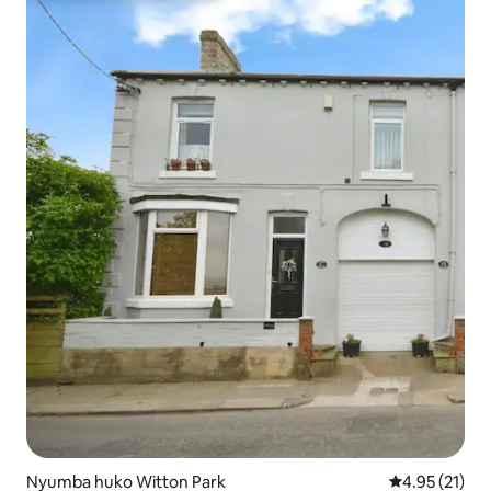
Nyumba huko Witton Park
Ukadiriaji wa 
4.95 (21)