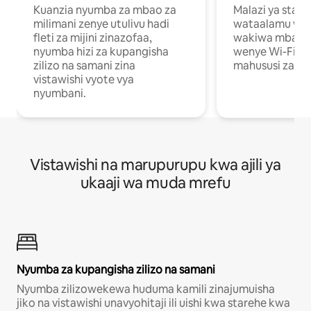
Kuanzia nyumba za mbao za
Malazi ya star
milimani zenye utulivu hadi
wataalamu wan
fleti za mijini zinazofaa,
wakiwa mbali na
nyumba hizi za kupangisha
wenye Wi-Fi n
zilizo na samani zina
mahususi za kuf
vistawishi vyote vya
nyumbani.
Vistawishi na marupurupu kwa ajili ya
ukaaji wa muda mrefu
Nyumba za kupangisha zilizo na samani
Nyumba zilizowekewa huduma kamili zinajumuisha
jiko na vistawishi unavyohitaji ili uishi kwa starehe kwa