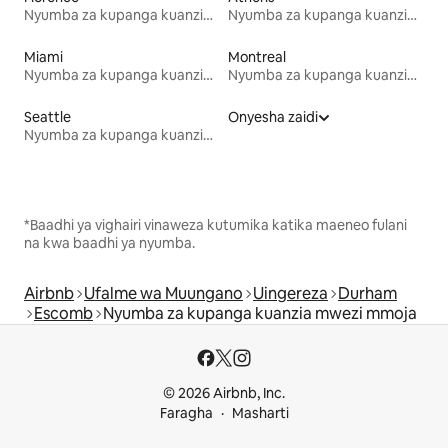
Nyumba za kupanga kuanzia mwezi mmoja
Nyumba za kupanga kuanzia mwezi mmoja
Miami
Montreal
Nyumba za kupanga kuanzia mwezi mmoja
Nyumba za kupanga kuanzia mwezi mmoja
Seattle
Onyesha zaidi
Nyumba za kupanga kuanzia mwezi mmoja
*Baadhi ya vighairi vinaweza kutumika katika maeneo fulani
na kwa baadhi ya nyumba.
Airbnb
Ufalme wa Muungano
Uingereza
Durham
Escomb
Nyumba za kupanga kuanzia mwezi mmoja
© 2026 Airbnb, Inc.
Faragha
Masharti