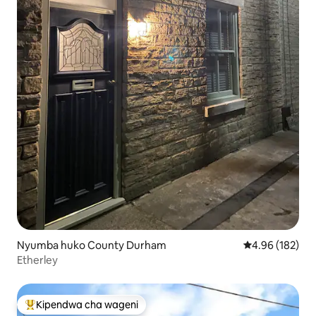
Nyumba huko County Durham
Ukadiriaji wa w
4.96 (182)
Etherley
Kipendwa cha wageni
Kipendwa maarufu cha wageni