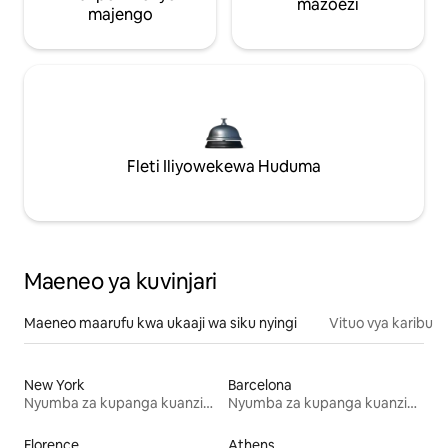
mazoezi
majengo
Fleti Iliyowekewa Huduma
Maeneo ya kuvinjari
Maeneo maarufu kwa ukaaji wa siku nyingi
Vituo vya karibu
New York
Barcelona
Nyumba za kupanga kuanzia mwezi mmoja
Nyumba za kupanga kuanzia mwezi mmoja
Florence
Athens