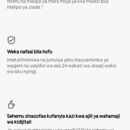
mrefu na malipo ya mara moja ya kila mwezi bila
malipo ya ziada.*
Weka nafasi bila hofu
Imetathminiwa na jumuiya yetu inayoaminika ya
wageni na usaidizi wa saa 24 wakati wa ukaaji wako
wa siku nyingi.
Sehemu zinazofaa kufanyia kazi kwa ajili ya wahamaji
wa kidijitali