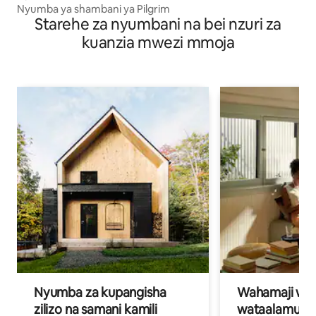
Nyumba ya shambani ya Pilgrim
Starehe za nyumbani na bei nzuri za
kuanzia mwezi mmoja
Nyumba za kupangisha
Wahamaji wa ki
zilizo na samani kamili
wataalamu wa