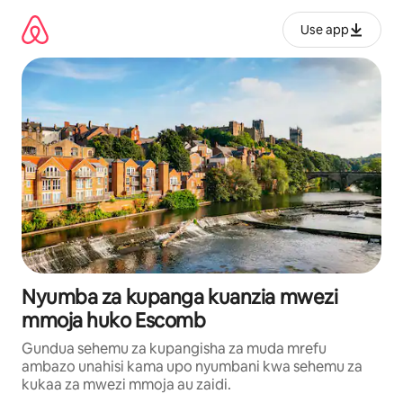
Ruka
kwenda
Use app
kwenye
maudhui
Nyumba za kupanga kuanzia mwezi
mmoja huko Escomb
Gundua sehemu za kupangisha za muda mrefu
ambazo unahisi kama upo nyumbani kwa sehemu za
kukaa za mwezi mmoja au zaidi.