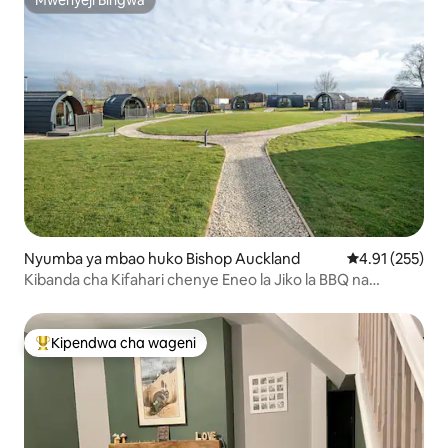
Mwenyeji Bingwa
Mwenyeji Bingwa
Nyumba ya mbao huko Bishop Auckland
Ukadiriaji wa w
4.91 (255)
Kibanda cha Kifahari chenye Eneo la Jiko la BBQ na
Mkahawa kwenye Eneo
Kipendwa cha wageni
Kipendwa maarufu cha wageni