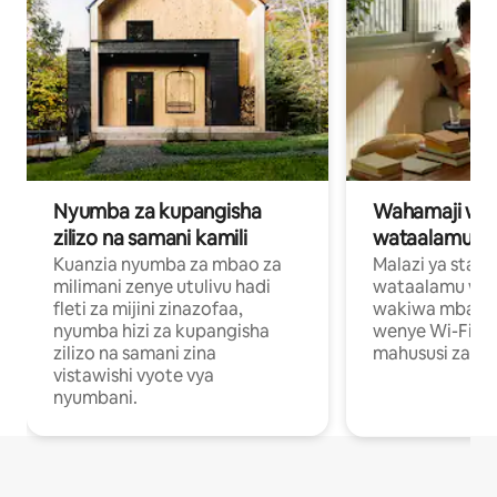
Nyumba za kupangisha
Wahamaji wa ki
zilizo na samani kamili
wataalamu wa
Kuanzia nyumba za mbao za
Malazi ya star
milimani zenye utulivu hadi
wataalamu wan
fleti za mijini zinazofaa,
wakiwa mbali na
nyumba hizi za kupangisha
wenye Wi-Fi n
zilizo na samani zina
mahususi za kuf
vistawishi vyote vya
nyumbani.