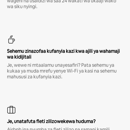
wageni na usaidizi wa saa 24 wakati wa ukaaji wako
wa siku nyingi.
Sehemu zinazofaa kufanyia kazi kwa ajili ya wahamaji
wa kidijitali
Je, wewe ni mtaalamu unayesafiri? Pata sehemu ya
kukaa ya muda mrefu yenye Wi-Fi ya kasi na sehemu
mahususi za kufanyia kazi.
Je, unatafuta fleti zilizowekewa huduma?
Airbnb ina nyumba za fleti zilizo na samani kamili