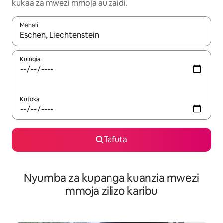
kukaa za mwezi mmoja au zaidi.
Mahali
Wakati matokeo yanapatikana, vinjari kwa kutumia vitufe vya v
Kuingia
Kutoka
Tafuta
Nyumba za kupanga kuanzia mwezi
mmoja zilizo karibu