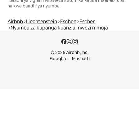
*Baadhi ya vighairi vinaweza kutumika katika maeneo fulani
na kwa baadhi ya nyumba.
Airbnb
Liechtenstein
Eschen
Eschen
Nyumba za kupanga kuanzia mwezi mmoja
© 2026 Airbnb, Inc.
Faragha
Masharti