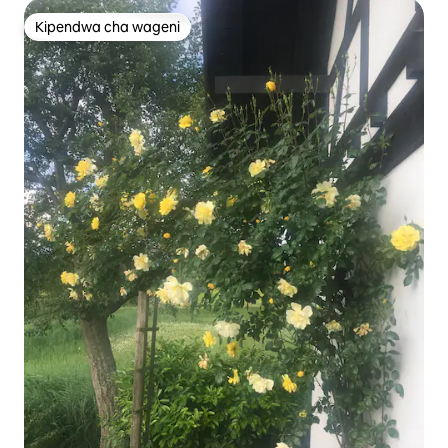
Kipendwa cha wageni
Kipendwa cha wageni