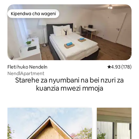
Kipendwa cha wageni
Kipendwa cha wageni
Fleti huko Nendeln
Ukadiriaji wa w
4.93 (178)
NendlApartment
Starehe za nyumbani na bei nzuri za
kuanzia mwezi mmoja