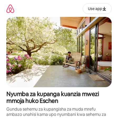
Ruka
kwenda
Use app
kwenye
maudhui
Nyumba za kupanga kuanzia mwezi
mmoja huko Eschen
Gundua sehemu za kupangisha za muda mrefu
ambazo unahisi kama upo nyumbani kwa sehemu za