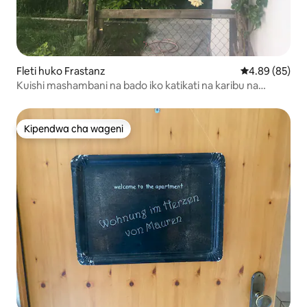
Fleti huko Frastanz
Ukadiriaji wa 
4.89 (85)
Kuishi mashambani na bado iko katikati na karibu na
mpaka
Kipendwa cha wageni
Kipendwa cha wageni