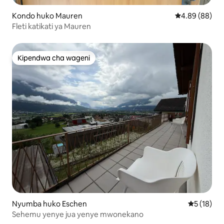
Kondo huko Mauren
Ukadiriaji wa 
4.89 (88)
Fleti katikati ya Mauren
Kipendwa cha wageni
Kipendwa cha wageni
Nyumba huko Eschen
Ukadiriaji 
5 (18)
Sehemu yenye jua yenye mwonekano