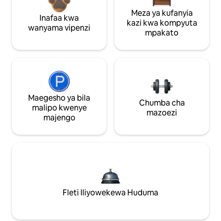
Meza ya kufanyia
Inafaa kwa
kazi kwa kompyuta
wanyama vipenzi
mpakato
Maegesho ya bila
Chumba cha
malipo kwenye
mazoezi
majengo
Fleti Iliyowekewa Huduma