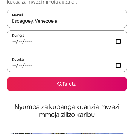
kukaa za mwezi mmoja au zaidi.
Mahali
Wakati matokeo yanapatikana, vinjari kwa kutumia vitufe vya v
Kuingia
Kutoka
Tafuta
Nyumba za kupanga kuanzia mwezi
mmoja zilizo karibu