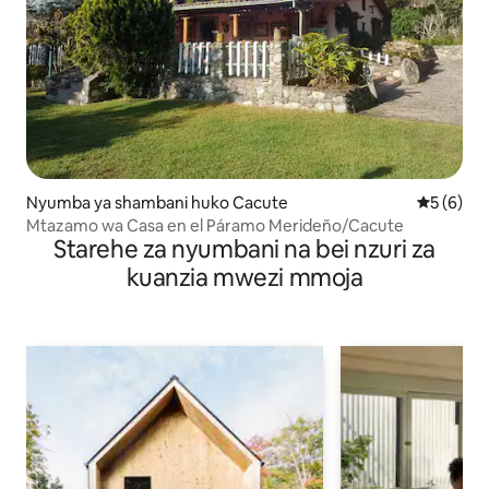
Nyumba ya shambani huko Cacute
Ukadiriaji
5 (6)
Mtazamo wa Casa en el Páramo Merideño/Cacute
Starehe za nyumbani na bei nzuri za
kuanzia mwezi mmoja