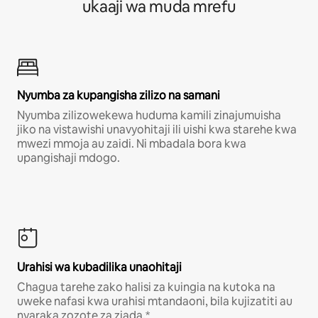
ukaaji wa muda mrefu
Nyumba za kupangisha zilizo na samani
Nyumba zilizowekewa huduma kamili zinajumuisha
jiko na vistawishi unavyohitaji ili uishi kwa starehe kwa
mwezi mmoja au zaidi. Ni mbadala bora kwa
upangishaji mdogo.
Urahisi wa kubadilika unaohitaji
Chagua tarehe zako halisi za kuingia na kutoka na
uweke nafasi kwa urahisi mtandaoni, bila kujizatiti au
nyaraka zozote za ziada.*