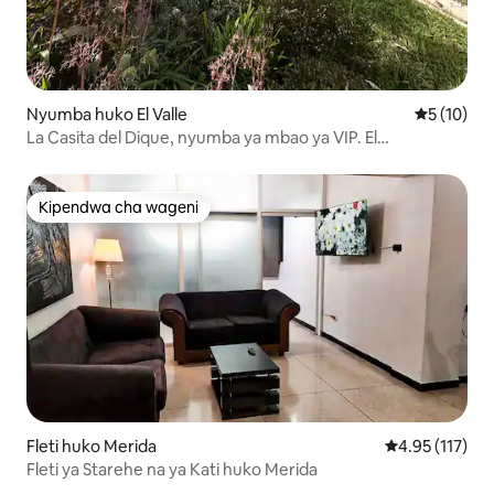
Nyumba huko El Valle
Ukadiriaji 
5 (10)
La Casita del Dique, nyumba ya mbao ya VIP. El
Valle/Mérida
Kipendwa cha wageni
Kipendwa cha wageni
Fleti huko Merida
Ukadiriaji wa w
4.95 (117)
Fleti ya Starehe na ya Kati huko Merida