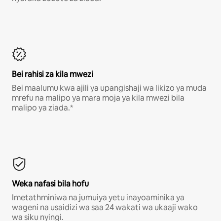
Bei rahisi za kila mwezi
Bei maalumu kwa ajili ya upangishaji wa likizo ya muda
mrefu na malipo ya mara moja ya kila mwezi bila
malipo ya ziada.*
Weka nafasi bila hofu
Imetathminiwa na jumuiya yetu inayoaminika ya
wageni na usaidizi wa saa 24 wakati wa ukaaji wako
wa siku nyingi.