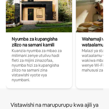
Nyumba za kupangisha
Wahamaji wa ki
zilizo na samani kamili
wataalamu wa
Kuanzia nyumba za mbao za
Malazi ya star
milimani zenye utulivu hadi
wataalamu wan
fleti za mijini zinazofaa,
wakiwa mbali na
nyumba hizi za kupangisha
wenye Wi-Fi n
zilizo na samani zina
mahususi za kuf
vistawishi vyote vya
nyumbani.
Vistawishi na marupurupu kwa ajili ya