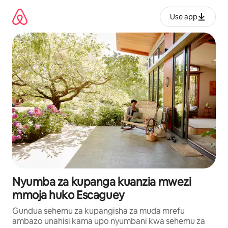
Ruka
kwenda
Use app
kwenye
maudhui
Nyumba za kupanga kuanzia mwezi
mmoja huko Escaguey
Gundua sehemu za kupangisha za muda mrefu
ambazo unahisi kama upo nyumbani kwa sehemu za