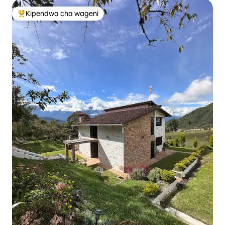
Kipendwa cha wageni
Kipendwa maarufu cha wageni