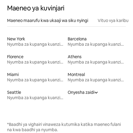
Maeneo ya kuvinjari
Maeneo maarufu kwa ukaaji wa siku nyingi
Vituo vya karibu
New York
Barcelona
Nyumba za kupanga kuanzia mwezi mmoja
Nyumba za kupanga kuanzia mwezi mmoja
Florence
Athens
Nyumba za kupanga kuanzia mwezi mmoja
Nyumba za kupanga kuanzia mwezi mmoja
Miami
Montreal
Nyumba za kupanga kuanzia mwezi mmoja
Nyumba za kupanga kuanzia mwezi mmoja
Seattle
Onyesha zaidi
Nyumba za kupanga kuanzia mwezi mmoja
*Baadhi ya vighairi vinaweza kutumika katika maeneo fulani
na kwa baadhi ya nyumba.