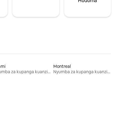
Huduma
ami
Montreal
Nyumba za kupanga kuanzia mwezi mmoja
Nyumba za kupanga kuanzia mwezi mmoja