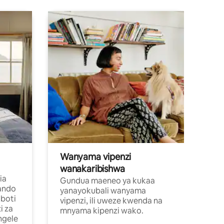
Wanyama vipenzi
wanakaribishwa
ia
Gundua maeneo ya kukaa
ando
yanayokubali wanyama
boti
vipenzi, ili uweze kwenda na
i za
mnyama kipenzi wako.
ngele