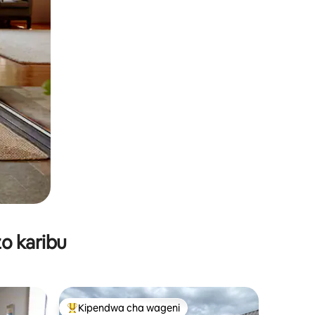
o karibu
Kipendwa cha wageni
Kipendwa maarufu cha wageni