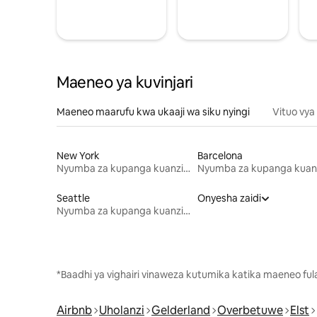
Maeneo ya kuvinjari
Maeneo maarufu kwa ukaaji wa siku nyingi
Vituo vya
New York
Barcelona
Nyumba za kupanga kuanzia mwezi mmoja
Seattle
Onyesha zaidi
Nyumba za kupanga kuanzia mwezi mmoja
*Baadhi ya vighairi vinaweza kutumika katika maeneo fu
Airbnb
Uholanzi
Gelderland
Overbetuwe
Elst