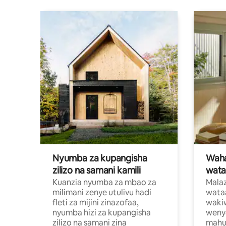
Nyumba za kupangisha
Waham
zilizo na samani kamili
wata
Kuanzia nyumba za mbao za
Malaz
milimani zenye utulivu hadi
wata
fleti za mijini zinazofaa,
wakiw
nyumba hizi za kupangisha
weny
zilizo na samani zina
mahus