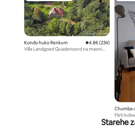
Kondo huko Renkum
Ukadiriaji wa wastani wa 
4.86 (234)
Villa Landgoed Quadenoord na maoni
maalum..
Chumba c
mmel
Fleti kubw
Starehe z
la Bemme