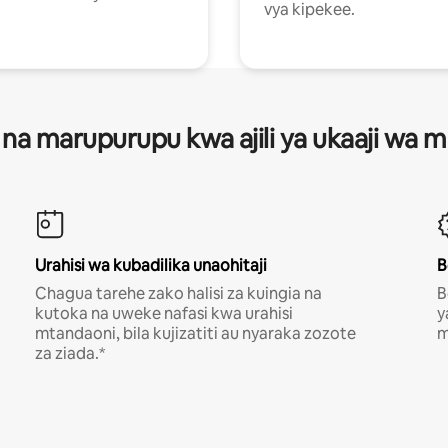
vya kipekee.
 na marupurupu kwa ajili ya ukaaji wa
Urahisi wa kubadilika unaohitaji
B
Chagua tarehe zako halisi za kuingia na
B
kutoka na uweke nafasi kwa urahisi
y
mtandaoni, bila kujizatiti au nyaraka zozote
m
za ziada.*