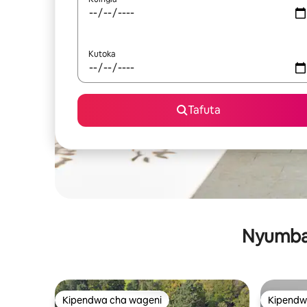
Kutoka
Tafuta
Nyumba 
Kipendwa cha wageni
Kipendw
Kipendwa cha wageni
Kipendw