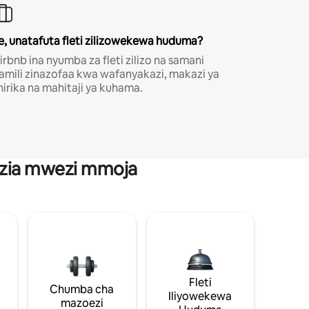
e, unatafuta fleti zilizowekewa huduma?
irbnb ina nyumba za fleti zilizo na samani
amili zinazofaa kwa wafanyakazi, makazi ya
hirika na mahitaji ya kuhama.
anzia mwezi mmoja
Fleti
Chumba cha
Iliyowekewa
mazoezi