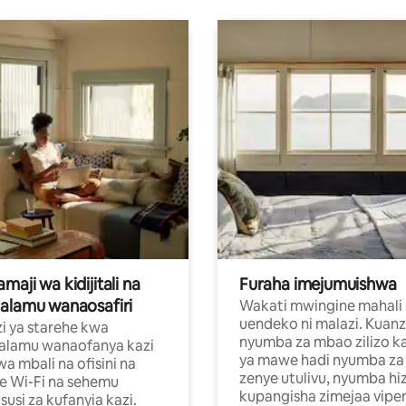
aji wa kidijitali na
Furaha imejumuishwa
alamu wanaosafiri
Wakati mwingine mahali
uendeko ni malazi. Kuanz
i ya starehe kwa
nyumba za mbao zilizo k
alamu wanaofanya kazi
ya mawe hadi nyumba za 
a mbali na ofisini na
zenye utulivu, nyumba hiz
e Wi-Fi na sehemu
kupangisha zimejaa vipe
usi za kufanyia kazi.