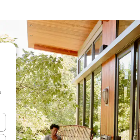
u
 vitufe vya vishale vya juu na chini au uchunguze kwa kugusa au kute