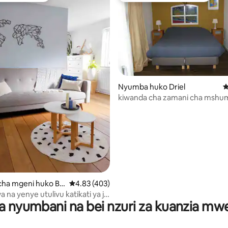
4.86 kati ya 5, tathmini 234
Nyumba huko Driel
U
kiwanda cha zamani cha mshu
Driel
ha mgeni huko Be
Ukadiriaji wa wastani wa 4.83 kati ya 5, tathmi
4.83 (403)
a na yenye utulivu katikati ya jiji
a nyumbani na bei nzuri za kuanzia m
l