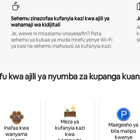
Sehemu zinazofaa kufanyia kazi kwa ajili ya
J
wahamaji wa kidijitali
A
Je, wewe ni mtaalamu unayesafiri? Pata
k
sehemu ya kukaa ya muda mrefu yenye Wi-Fi
s
ya kasi na sehemu mahususi za kufanyia kazi.
fu kwa ajili ya nyumba za kupanga ku
Meza ya
Maegesho ya
Inafaa kwa
kufanyia kazi
bila malipo
wanyama
kwa
kwenye