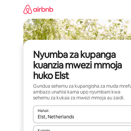
Ruka
kwenda
kwenye
maudhui
Nyumba za kupanga
kuanzia mwezi mmoja
huko Elst
Gundua sehemu za kupangisha za muda mref
ambazo unahisi kama upo nyumbani kwa
sehemu za kukaa za mwezi mmoja au zaidi.
Mahali
Wakati matokeo yanapatikana, vinjari kwa kutumia
Kuingia