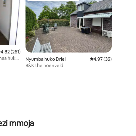
kadiriaji wa wastani wa 4.82 kati ya 5, tathmini 261
4.82 (261)
maa huko
Nyumba huko Driel
Ukadiriaji wa wastani w
4.97 (36)
B&K the hoenveld
ni 403
wezi mmoja