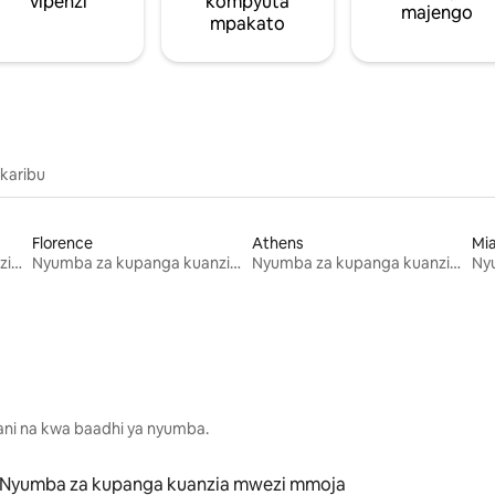
vipenzi
kompyuta
majengo
mpakato
 karibu
Florence
Athens
Mi
Nyumba za kupanga kuanzia mwezi mmoja
Nyumba za kupanga kuanzia mwezi mmoja
Nyumba za kupanga kuanzia mwezi mmoja
lani na kwa baadhi ya nyumba.
Nyumba za kupanga kuanzia mwezi mmoja