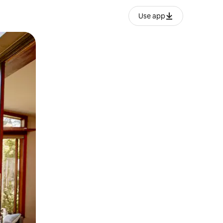
Use app
lezesha kidole kwenye ishara.