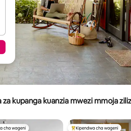
za kupanga kuanzia mwezi mmoja ziliz
a cha wageni
Kipendwa cha wageni
a cha wageni
Kipendwa maarufu cha wageni