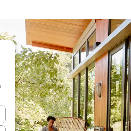
u
 vitufe vya vishale vya juu na chini au uchunguze kwa kugusa au kute