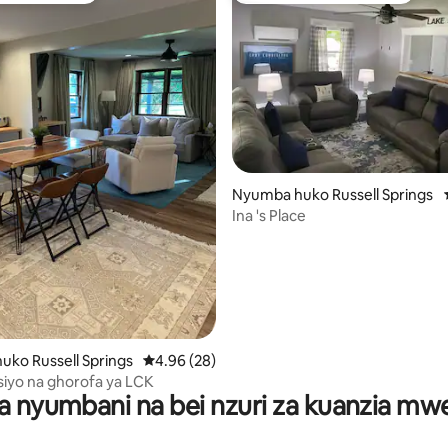
 4.93 kati ya 5, tathmini 214
Nyumba huko Russell Springs
Ina 's Place
ko Russell Springs
Ukadiriaji wa wastani wa 4.96 kati ya 5, tathm
4.96 (28)
iyo na ghorofa ya LCK
a nyumbani na bei nzuri za kuanzia m