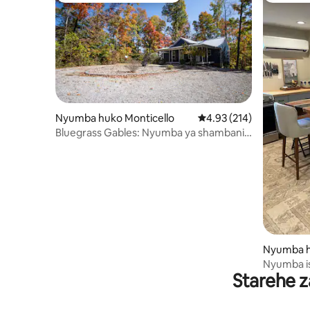
Nyumba huko Monticello
Ukadiriaji wa wastani wa
4.93 (214)
Bluegrass Gables: Nyumba ya shambani
ya Lake Cumberland
Nyumba hu
Nyumba is
Starehe z