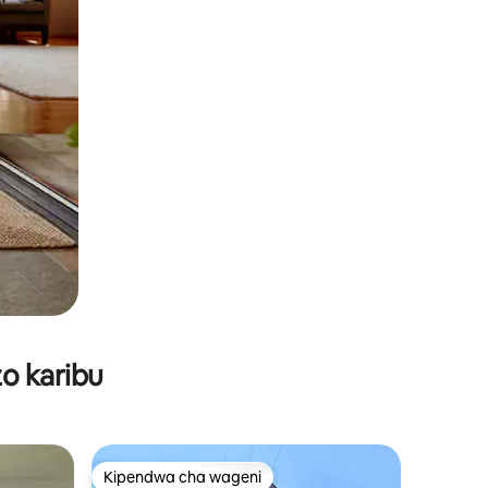
o karibu
Kipendwa cha wageni
Kipendwa cha wageni