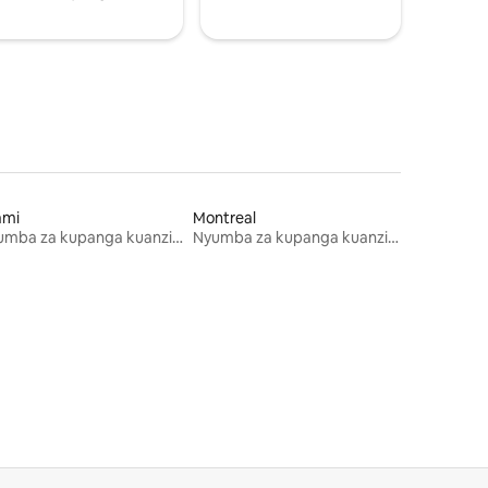
ami
Montreal
Nyumba za kupanga kuanzia mwezi mmoja
Nyumba za kupanga kuanzia mwezi mmoja