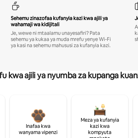
Sehemu zinazofaa kufanyia kazi kwa ajili ya
J
wahamaji wa kidijitali
A
Je, wewe ni mtaalamu unayesafiri? Pata
k
sehemu ya kukaa ya muda mrefu yenye Wi-Fi
s
ya kasi na sehemu mahususi za kufanyia kazi.
fu kwa ajili ya nyumba za kupanga ku
Meza ya kufanyia
Inafaa kwa
kazi kwa
wanyama vipenzi
kompyuta