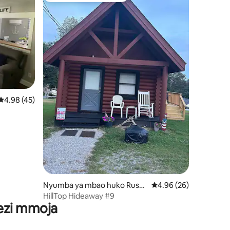
Ukadiriaji wa wastani wa 4.98 kati ya 5, tathmini 45
4.98 (45)
ini 28
Nyumba ya mbao huko Russe
Ukadiriaji wa wastani w
4.96 (26)
ll Springs
HillTop Hideaway #9
wezi mmoja