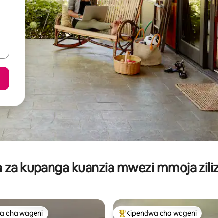
za kupanga kuanzia mwezi mmoja ziliz
a cha wageni
Kipendwa cha wageni
a cha wageni
Kipendwa maarufu cha wageni