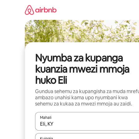
Ruka
kwenda
kwenye
maudhui
Nyumba za kupanga
kuanzia mwezi mmoja
huko Eli
Gundua sehemu za kupangisha za muda mref
ambazo unahisi kama upo nyumbani kwa
sehemu za kukaa za mwezi mmoja au zaidi.
Mahali
Wakati matokeo yanapatikana, vinjari kwa kutumia
Kuingia