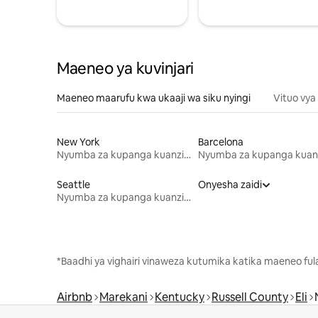
Maeneo ya kuvinjari
Maeneo maarufu kwa ukaaji wa siku nyingi
Vituo vya
New York
Barcelona
Nyumba za kupanga kuanzia mwezi mmoja
Seattle
Onyesha zaidi
Nyumba za kupanga kuanzia mwezi mmoja
*Baadhi ya vighairi vinaweza kutumika katika maeneo fu
Airbnb
Marekani
Kentucky
Russell County
Eli