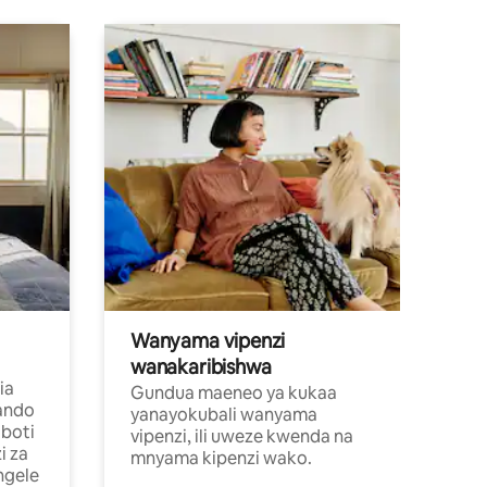
Wanyama vipenzi
wanakaribishwa
ia
Gundua maeneo ya kukaa
ando
yanayokubali wanyama
boti
vipenzi, ili uweze kwenda na
i za
mnyama kipenzi wako.
ngele