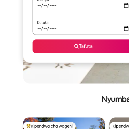
Kutoka
Tafuta
Nyumba 
Kipendwa cha wageni
Kipendw
Kipendwa maarufu cha wageni
Kipendw