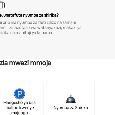
e, unatafuta nyumba za shirika?
irbnb ina nyumba za fleti zilizo na samani
amili zinazofaa kwa wafanyakazi, makazi ya
hirika na mahitaji ya kuhama.
anzia mwezi mmoja
Maegesho ya bila
malipo kwenye
Nyumba za Shirika
majengo