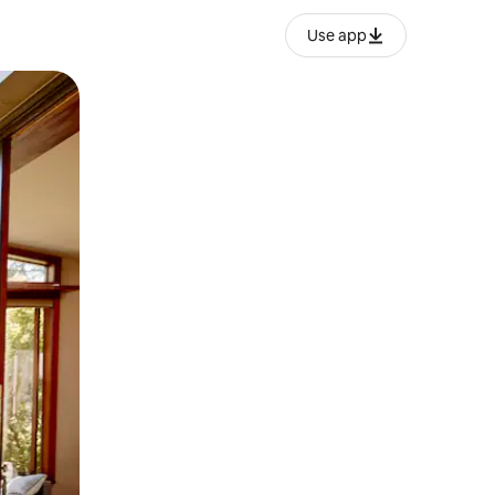
Use app
lezesha kidole kwenye ishara.