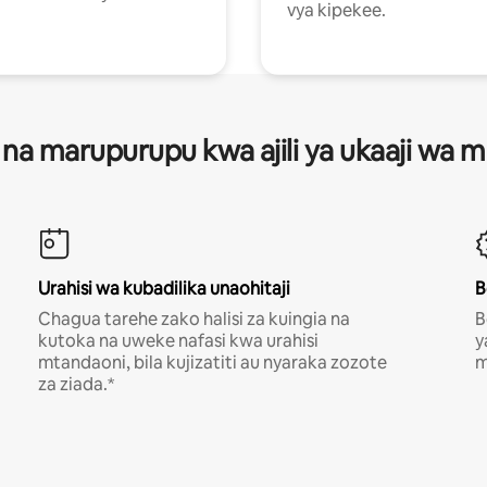
vya kipekee.
 na marupurupu kwa ajili ya ukaaji wa
Urahisi wa kubadilika unaohitaji
B
Chagua tarehe zako halisi za kuingia na
B
kutoka na uweke nafasi kwa urahisi
y
mtandaoni, bila kujizatiti au nyaraka zozote
m
za ziada.*