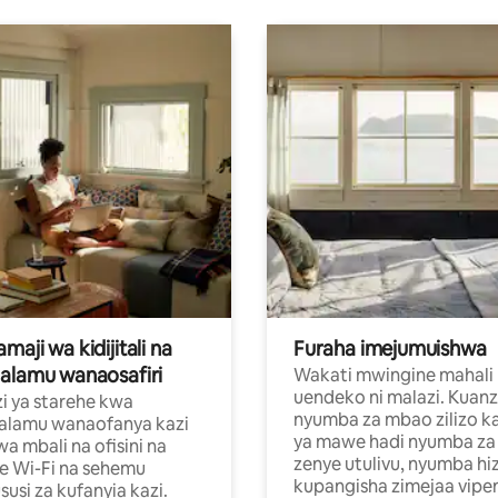
aji wa kidijitali na
Furaha imejumuishwa
alamu wanaosafiri
Wakati mwingine mahali
uendeko ni malazi. Kuanz
i ya starehe kwa
nyumba za mbao zilizo k
alamu wanaofanya kazi
ya mawe hadi nyumba za 
a mbali na ofisini na
zenye utulivu, nyumba hiz
e Wi-Fi na sehemu
kupangisha zimejaa vipe
usi za kufanyia kazi.