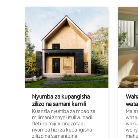
Nyumba za kupangisha
Waham
zilizo na samani kamili
wata
Kuanzia nyumba za mbao za
Malaz
milimani zenye utulivu hadi
wata
fleti za mijini zinazofaa,
wakiw
nyumba hizi za kupangisha
weny
zilizo na samani zina
mahus