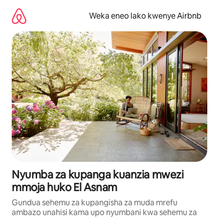
Ruka
kwenda
Weka eneo lako kwenye Airbnb
kwenye
maudhui
Nyumba za kupanga kuanzia mwezi
mmoja huko El Asnam
Gundua sehemu za kupangisha za muda mrefu
ambazo unahisi kama upo nyumbani kwa sehemu za