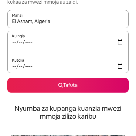
kukaa za mwezi mmoja au zaidi.
Mahali
Wakati matokeo yanapatikana, vinjari kwa kutumia vitufe vya v
Kuingia
Kutoka
Tafuta
Nyumba za kupanga kuanzia mwezi
mmoja zilizo karibu