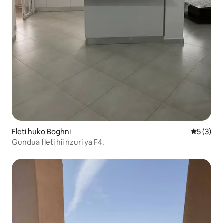
Fleti huko Boghni
Ukadiriaji
5 (3)
Gundua fleti hii nzuri ya F4.