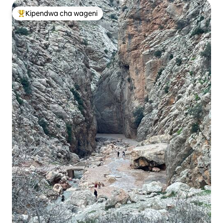
Kipendwa cha wageni
Kipendwa maarufu cha wageni