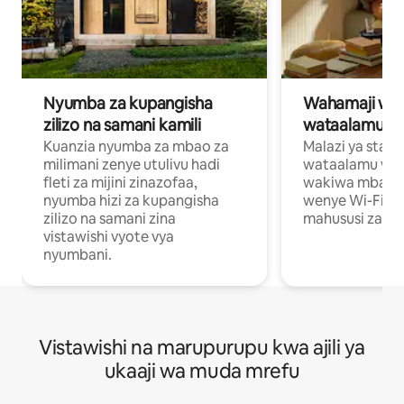
Nyumba za kupangisha
Wahamaji wa ki
zilizo na samani kamili
wataalamu wa
Kuanzia nyumba za mbao za
Malazi ya star
milimani zenye utulivu hadi
wataalamu wan
fleti za mijini zinazofaa,
wakiwa mbali na
nyumba hizi za kupangisha
wenye Wi-Fi n
zilizo na samani zina
mahususi za kuf
vistawishi vyote vya
nyumbani.
Vistawishi na marupurupu kwa ajili ya
ukaaji wa muda mrefu