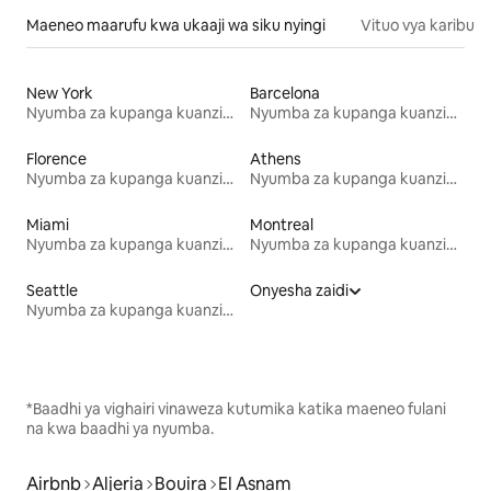
Maeneo maarufu kwa ukaaji wa siku nyingi
Vituo vya karibu
New York
Barcelona
Nyumba za kupanga kuanzia mwezi mmoja
Nyumba za kupanga kuanzia mwezi mmoja
Florence
Athens
Nyumba za kupanga kuanzia mwezi mmoja
Nyumba za kupanga kuanzia mwezi mmoja
Miami
Montreal
Nyumba za kupanga kuanzia mwezi mmoja
Nyumba za kupanga kuanzia mwezi mmoja
Seattle
Onyesha zaidi
Nyumba za kupanga kuanzia mwezi mmoja
*Baadhi ya vighairi vinaweza kutumika katika maeneo fulani
na kwa baadhi ya nyumba.
Airbnb
Aljeria
Bouira
El Asnam