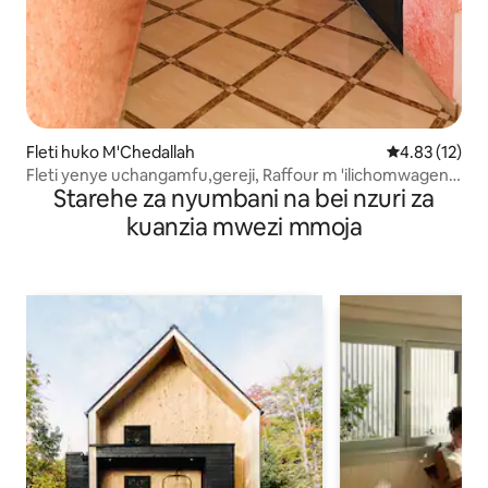
Fleti huko M'Chedallah
Ukadiriaji wa 
4.83 (12)
Fleti yenye uchangamfu,gereji, Raffour m 'ilichomwagen,
Starehe za nyumbani na bei nzuri za
Bouira
kuanzia mwezi mmoja