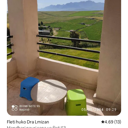
Fleti huko Dra Lmizan
Ukadiriaji wa 
4.69 (13)
Mandhari nzuri sana ya fleti F3