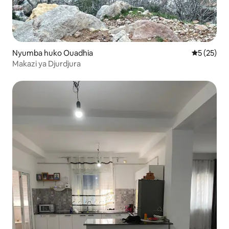
Nyumba huko Ouadhia
Ukadiriaji 
5 (25)
Makazi ya Djurdjura