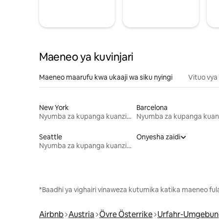
Maeneo ya kuvinjari
Maeneo maarufu kwa ukaaji wa siku nyingi
Vituo vya
New York
Barcelona
Nyumba za kupanga kuanzia mwezi mmoja
Seattle
Onyesha zaidi
Nyumba za kupanga kuanzia mwezi mmoja
*Baadhi ya vighairi vinaweza kutumika katika maeneo fu
Airbnb
Austria
Övre Österrike
Urfahr-Umgebun