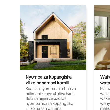
Nyumba za kupangisha
Waham
zilizo na samani kamili
wata
Kuanzia nyumba za mbao za
Malaz
milimani zenye utulivu hadi
wata
fleti za mijini zinazofaa,
wakiw
nyumba hizi za kupangisha
weny
zilizo na samani zina
mahus