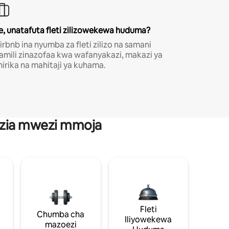
e, unatafuta fleti zilizowekewa huduma?
irbnb ina nyumba za fleti zilizo na samani
amili zinazofaa kwa wafanyakazi, makazi ya
hirika na mahitaji ya kuhama.
anzia mwezi mmoja
Fleti
Chumba cha
Iliyowekewa
mazoezi