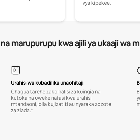
vya kipekee.
 na marupurupu kwa ajili ya ukaaji wa
Urahisi wa kubadilika unaohitaji
B
Chagua tarehe zako halisi za kuingia na
B
kutoka na uweke nafasi kwa urahisi
y
mtandaoni, bila kujizatiti au nyaraka zozote
m
za ziada.*