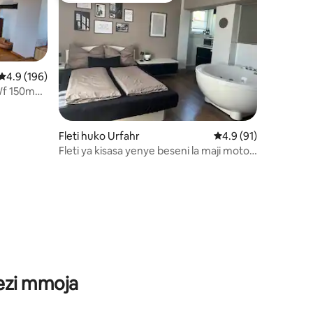
Ukadiriaji wa wastani wa 4.9 kati ya 5, tathmini 196
4.9 (196)
Wf 150m2,
ini 56
Fleti huko Urfahr
Ukadiriaji wa wastani
4.9 (91)
Fleti ya kisasa yenye beseni la maji moto,
kitanda cha maji na roshani
wezi mmoja