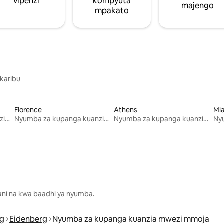
vipenzi
kompyuta
majengo
mpakato
 karibu
Florence
Athens
Mi
Nyumba za kupanga kuanzia mwezi mmoja
Nyumba za kupanga kuanzia mwezi mmoja
Nyumba za kupanga kuanzia mwezi mmoja
lani na kwa baadhi ya nyumba.
g
Eidenberg
Nyumba za kupanga kuanzia mwezi mmoja