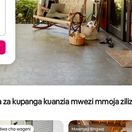
za kupanga kuanzia mwezi mmoja ziliz
dwa cha wageni
Mwenyeji Bingwa
a maarufu cha wageni
Mwenyeji Bingwa