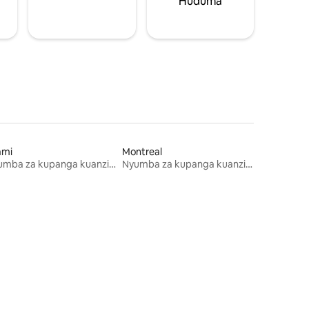
Huduma
ami
Montreal
Nyumba za kupanga kuanzia mwezi mmoja
Nyumba za kupanga kuanzia mwezi mmoja