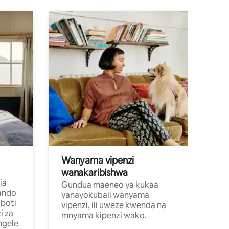
Wanyama vipenzi
wanakaribishwa
ia
Gundua maeneo ya kukaa
ando
yanayokubali wanyama
boti
vipenzi, ili uweze kwenda na
i za
mnyama kipenzi wako.
ngele