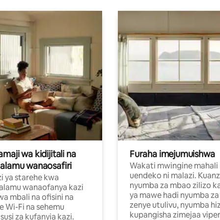
aji wa kidijitali na
Furaha imejumuishwa
alamu wanaosafiri
Wakati mwingine mahali
uendeko ni malazi. Kuanz
i ya starehe kwa
nyumba za mbao zilizo k
alamu wanaofanya kazi
ya mawe hadi nyumba za 
a mbali na ofisini na
zenye utulivu, nyumba hiz
e Wi-Fi na sehemu
kupangisha zimejaa vipe
usi za kufanyia kazi.