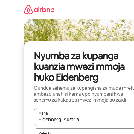
Ruka
kwenda
kwenye
maudhui
Nyumba za kupanga
kuanzia mwezi mmoja
huko Eidenberg
Gundua sehemu za kupangisha za muda mref
ambazo unahisi kama upo nyumbani kwa
sehemu za kukaa za mwezi mmoja au zaidi.
Mahali
Wakati matokeo yanapatikana, vinjari kwa kutumia
Kuingia