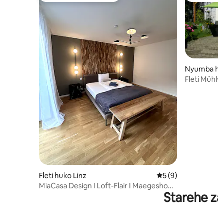
Nyumba h
Fleti Mühl
Fleti huko Linz
Ukadiriaji wa wasta
5 (9)
MiaCasa Design I Loft-Flair I Maegesho
Starehe z
yamejumuishwa