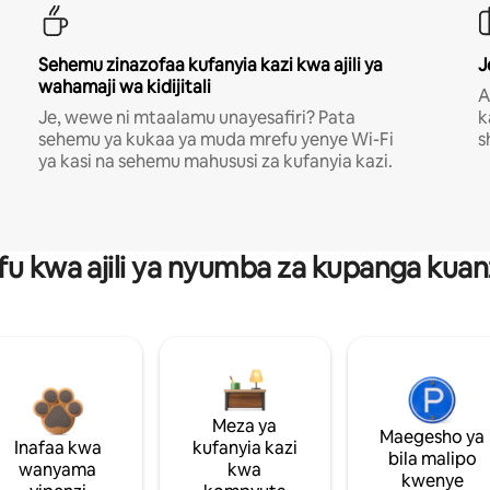
Sehemu zinazofaa kufanyia kazi kwa ajili ya
J
wahamaji wa kidijitali
A
Je, wewe ni mtaalamu unayesafiri? Pata
k
sehemu ya kukaa ya muda mrefu yenye Wi-Fi
s
ya kasi na sehemu mahususi za kufanyia kazi.
fu kwa ajili ya nyumba za kupanga ku
Meza ya
Maegesho ya
Inafaa kwa
kufanyia kazi
bila malipo
wanyama
kwa
kwenye