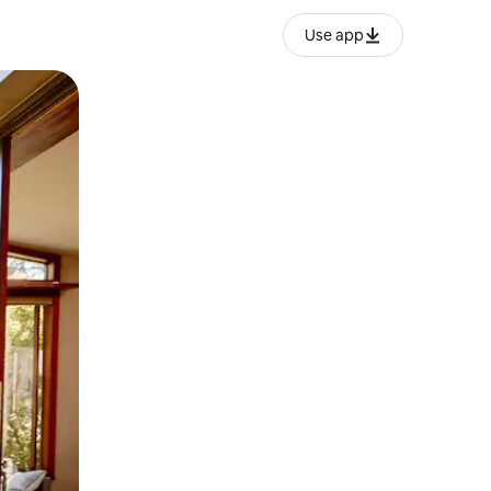
Use app
lezesha kidole kwenye ishara.