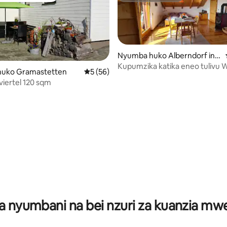
Nyumba huko Alberndorf in d
er Riedmark
Kupumzika katika eneo tulivu 
uko Gramastetten
Ukadiriaji wa wastani wa 5 kati ya 5, tathm
5 (56)
ya kujitegemea vyumba
viertel 120 sqm
ni wa 5 kati ya 5, tathmini 9
a nyumbani na bei nzuri za kuanzia m