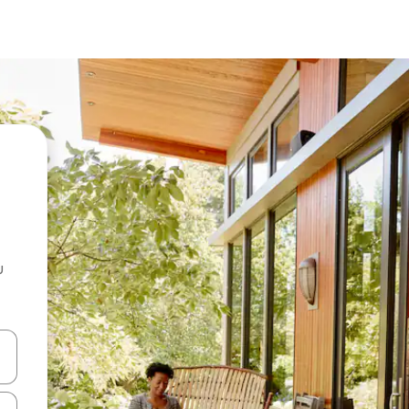
u
 vitufe vya vishale vya juu na chini au uchunguze kwa kugusa au kute