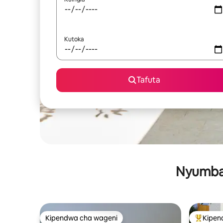
Kutoka
Tafuta
Nyumba 
Kipendwa cha wageni
Kipen
Kipendwa cha wageni
Kipendw