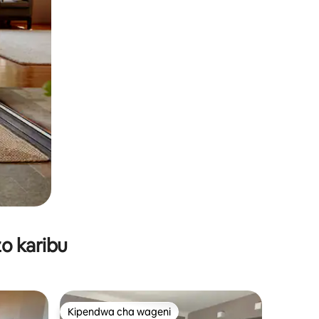
o karibu
Kipendwa cha wageni
Kipendwa cha wageni