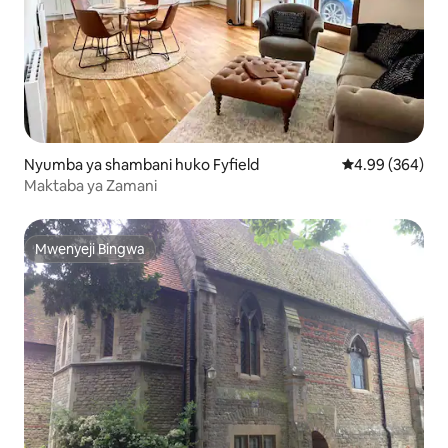
Nyumba ya shambani huko Fyfield
Ukadiriaji wa wa
4.99 (364)
Maktaba ya Zamani
Mwenyeji Bingwa
Mwenyeji Bingwa