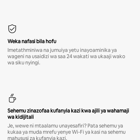
Weka nafasi bila hofu
Imetathminiwa na jumuiya yetu inayoaminika ya
wageni na usaidizi wa saa 24 wakati wa ukaaji wako
wa siku nyingi.
Sehemu zinazofaa kufanyia kazi kwa ajili ya wahamaji
wa kidijitali
Je, wewe ni mtaalamu unayesafiri? Pata sehemu ya
kukaa ya muda mrefu yenye Wi-Fi ya kasi na sehemu
mahususi za kufanyia kazi.