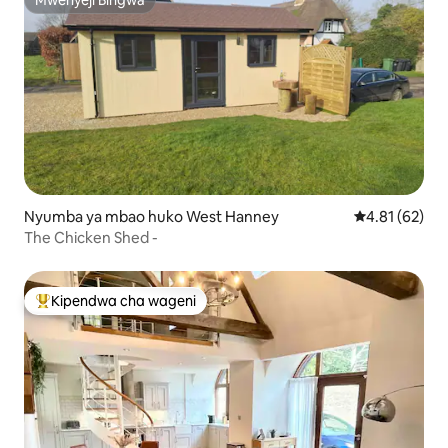
Mwenyeji Bingwa
Mwenyeji Bingwa
Nyumba ya mbao huko West Hanney
Ukadiriaji wa 
4.81 (62)
The Chicken Shed -
Kipendwa cha wageni
Kipendwa maarufu cha wageni