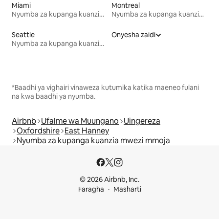
Miami
Montreal
Nyumba za kupanga kuanzia mwezi mmoja
Nyumba za kupanga kuanzia mwezi mmoja
Seattle
Onyesha zaidi
Nyumba za kupanga kuanzia mwezi mmoja
*Baadhi ya vighairi vinaweza kutumika katika maeneo fulani
na kwa baadhi ya nyumba.
Airbnb
Ufalme wa Muungano
Uingereza
Oxfordshire
East Hanney
Nyumba za kupanga kuanzia mwezi mmoja
© 2026 Airbnb, Inc.
Faragha
Masharti