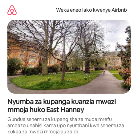
Ruka
kwenda
Weka eneo lako kwenye Airbnb
kwenye
maudhui
Nyumba za kupanga kuanzia mwezi
mmoja huko East Hanney
Gundua sehemu za kupangisha za muda mrefu
ambazo unahisi kama upo nyumbani kwa sehemu za
kukaa za mwezi mmoja au zaidi.