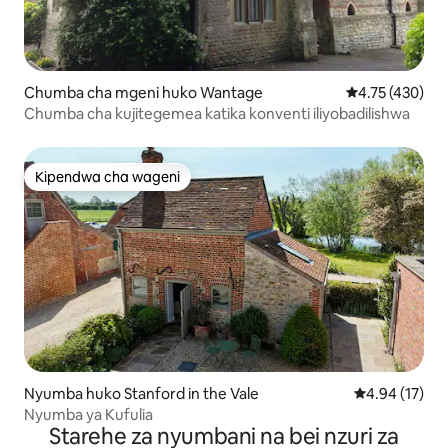
Chumba cha mgeni huko Wantage
Ukadiriaji wa w
4.75 (430)
Chumba cha kujitegemea katika konventi iliyobadilishwa
Kipendwa cha wageni
Kipendwa cha wageni
Nyumba huko Stanford in the Vale
Ukadiriaji wa 
4.94 (17)
Nyumba ya Kufulia
Starehe za nyumbani na bei nzuri za