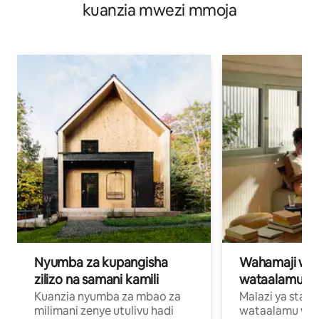
kuanzia mwezi mmoja
Nyumba za kupangisha
Wahamaji wa ki
zilizo na samani kamili
wataalamu wa
Kuanzia nyumba za mbao za
Malazi ya star
milimani zenye utulivu hadi
wataalamu wan