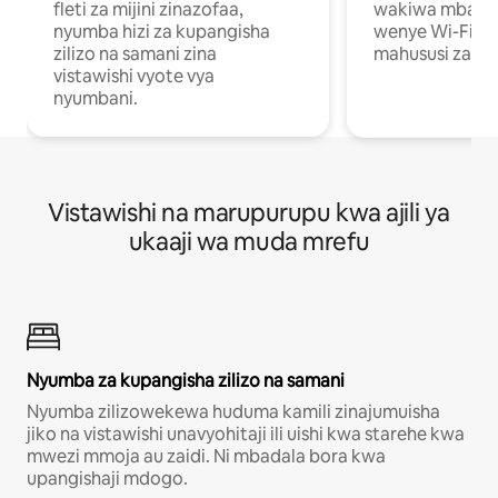
fleti za mijini zinazofaa,
wakiwa mbali na
nyumba hizi za kupangisha
wenye Wi-Fi n
zilizo na samani zina
mahususi za kuf
vistawishi vyote vya
nyumbani.
Vistawishi na marupurupu kwa ajili ya
ukaaji wa muda mrefu
Nyumba za kupangisha zilizo na samani
Nyumba zilizowekewa huduma kamili zinajumuisha
jiko na vistawishi unavyohitaji ili uishi kwa starehe kwa
mwezi mmoja au zaidi. Ni mbadala bora kwa
upangishaji mdogo.