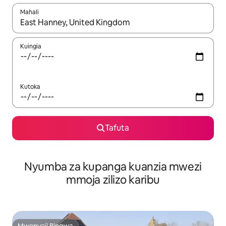
Mahali
Wakati matokeo yanapatikana, vinjari kwa kutumia vitufe vya v
Kuingia
Kutoka
Tafuta
Nyumba za kupanga kuanzia mwezi
mmoja zilizo karibu