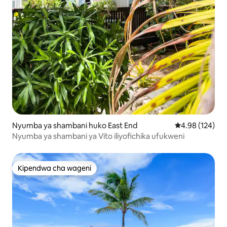
Nyumba ya shambani huko East End
Ukadiriaji wa w
4.98 (124)
Nyumba ya shambani ya Vito iliyofichika ufukweni
Kipendwa cha wageni
Kipendwa cha wageni