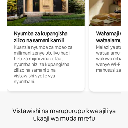
Nyumba za kupangisha
Wahamaji wa ki
zilizo na samani kamili
wataalamu wa
Kuanzia nyumba za mbao za
Malazi ya star
milimani zenye utulivu hadi
wataalamu wan
fleti za mijini zinazofaa,
wakiwa mbali na
nyumba hizi za kupangisha
wenye Wi-Fi n
zilizo na samani zina
mahususi za kuf
vistawishi vyote vya
nyumbani.
Vistawishi na marupurupu kwa ajili ya
ukaaji wa muda mrefu