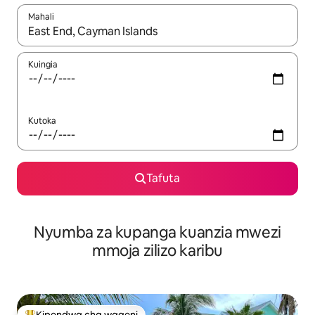
Mahali
Wakati matokeo yanapatikana, vinjari kwa kutumia vitufe vya v
Kuingia
Kutoka
Tafuta
Nyumba za kupanga kuanzia mwezi
mmoja zilizo karibu