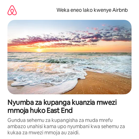
Ruka
kwenda
Weka eneo lako kwenye Airbnb
kwenye
maudhui
Nyumba za kupanga kuanzia mwezi
mmoja huko East End
Gundua sehemu za kupangisha za muda mrefu
ambazo unahisi kama upo nyumbani kwa sehemu za
kukaa za mwezi mmoja au zaidi.