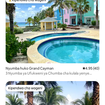
Kipendwa cha wageni
Kipendwa maarufu cha wageni
Nyumba huko Grand Cayman
Ukadiriaji wa 
4.95 (40)
3 Nyumba ya Ufukweni ya Chumba cha kulala yenye
mabwawa
Kipendwa cha wageni
Kipendwa cha wageni