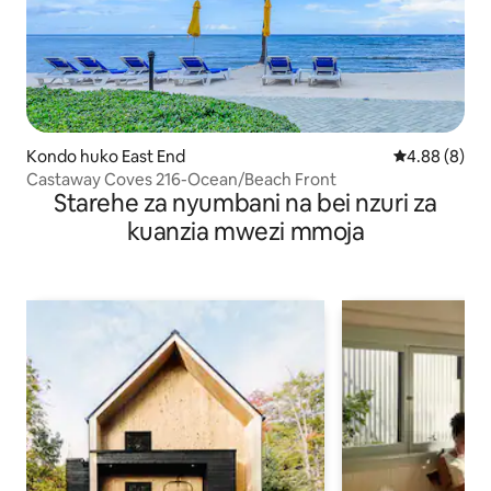
Kondo huko East End
Ukadiriaji wa
4.88 (8)
Castaway Coves 216-Ocean/Beach Front
Starehe za nyumbani na bei nzuri za
kuanzia mwezi mmoja