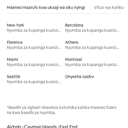
Maeneo maarufu kwa ukaaji wa siku nyingi
Vituo vya karibu
New York
Barcelona
Nyumba za kupanga kuanzia mwezi mmoja
Nyumba za kupanga kuanzia mwezi mmoja
Florence
Athens
Nyumba za kupanga kuanzia mwezi mmoja
Nyumba za kupanga kuanzia mwezi mmoja
Miami
Montreal
Nyumba za kupanga kuanzia mwezi mmoja
Nyumba za kupanga kuanzia mwezi mmoja
Seattle
Onyesha zaidi
Nyumba za kupanga kuanzia mwezi mmoja
*Baadhi ya vighairi vinaweza kutumika katika maeneo fulani
na kwa baadhi ya nyumba.
Airbnb
Cayman Islands
East End