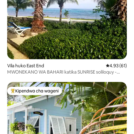
Vila huko East End
Ukadiriaji wa 
4.93 (61)
MWONEKANO WA BAHARI katika SUNRISE soliloquy -
Villas Villas
Kipendwa cha wageni
Kipendwa maarufu cha wageni