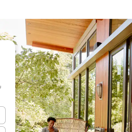
u
 vitufe vya vishale vya juu na chini au uchunguze kwa kugusa au kute