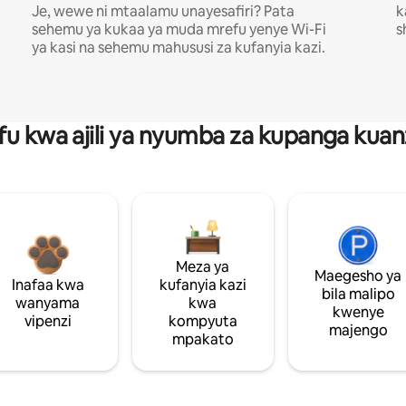
Je, wewe ni mtaalamu unayesafiri? Pata
k
sehemu ya kukaa ya muda mrefu yenye Wi-Fi
s
ya kasi na sehemu mahususi za kufanyia kazi.
fu kwa ajili ya nyumba za kupanga ku
Meza ya
Maegesho ya
Inafaa kwa
kufanyia kazi
bila malipo
wanyama
kwa
kwenye
vipenzi
kompyuta
majengo
mpakato