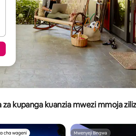
za kupanga kuanzia mwezi mmoja ziliz
a cha wageni
Mwenyeji Bingwa
a cha wageni
Mwenyeji Bingwa