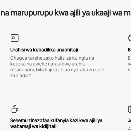
 na marupurupu kwa ajili ya ukaaji wa
Urahisi wa kubadilika unaohitaji
B
Chagua tarehe zako halisi za kuingia na
B
kutoka na uweke nafasi kwa urahisi
y
mtandaoni, bila kujizatiti au nyaraka zozote
m
za ziada.*
Sehemu zinazofaa kufanyia kazi kwa ajili ya
J
wahamaji wa kidijitali
A