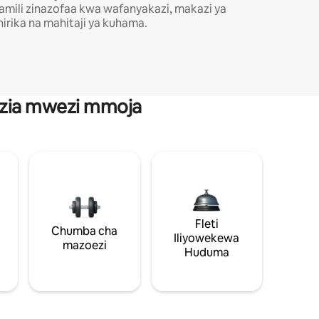
amili zinazofaa kwa wafanyakazi, makazi ya
hirika na mahitaji ya kuhama.
anzia mwezi mmoja
Fleti
Chumba cha
Iliyowekewa
mazoezi
Huduma