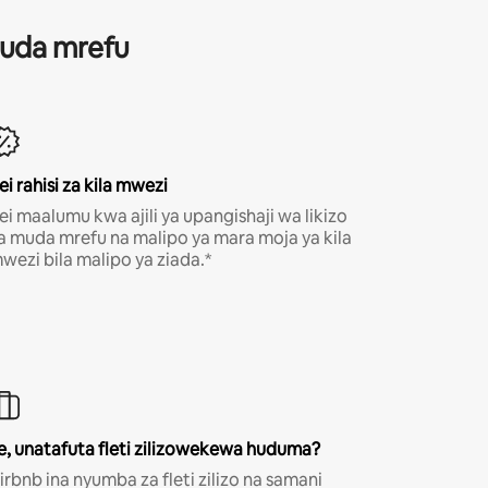
 muda mrefu
ei rahisi za kila mwezi
ei maalumu kwa ajili ya upangishaji wa likizo
a muda mrefu na malipo ya mara moja ya kila
wezi bila malipo ya ziada.*
e, unatafuta fleti zilizowekewa huduma?
irbnb ina nyumba za fleti zilizo na samani