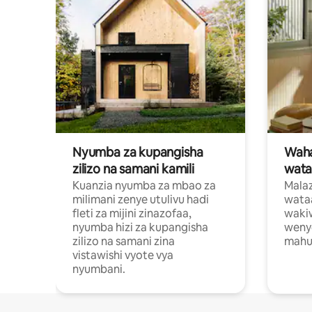
Nyumba za kupangisha
Waham
zilizo na samani kamili
wata
Kuanzia nyumba za mbao za
Malaz
milimani zenye utulivu hadi
wata
fleti za mijini zinazofaa,
wakiw
nyumba hizi za kupangisha
weny
zilizo na samani zina
mahus
vistawishi vyote vya
nyumbani.