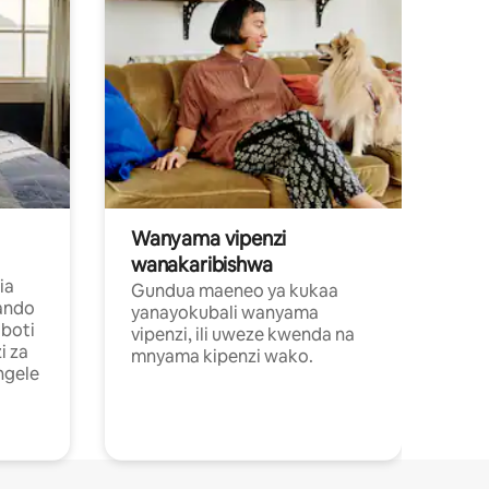
Wanyama vipenzi
wanakaribishwa
ia
Gundua maeneo ya kukaa
ando
yanayokubali wanyama
boti
vipenzi, ili uweze kwenda na
i za
mnyama kipenzi wako.
ngele