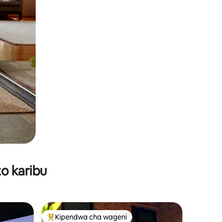
o karibu
Kipendwa cha wageni
Kipendwa maarufu cha wageni