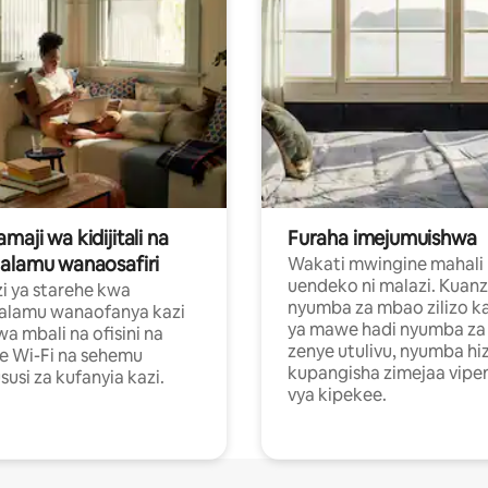
aji wa kidijitali na
Furaha imejumuishwa
alamu wanaosafiri
Wakati mwingine mahali
uendeko ni malazi. Kuanz
i ya starehe kwa
nyumba za mbao zilizo k
alamu wanaofanya kazi
ya mawe hadi nyumba za 
a mbali na ofisini na
zenye utulivu, nyumba hiz
e Wi-Fi na sehemu
kupangisha zimejaa vipe
usi za kufanyia kazi.
vya kipekee.