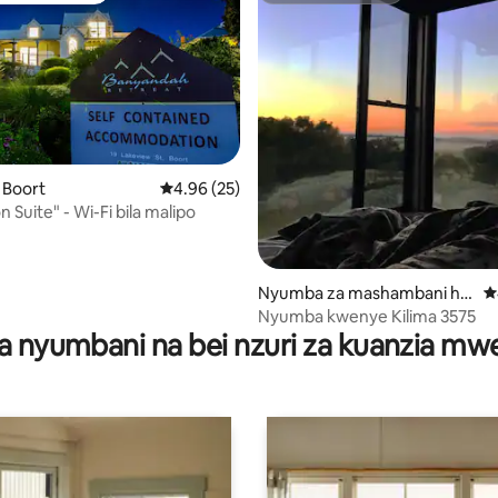
o Boort
Ukadiriaji wa wastani wa 4.96 kati ya 5, tathm
4.96 (25)
n Suite" - Wi-Fi bila malipo
i wa 5 kati ya 5, tathmini 39
Nyumba za mashambani hu
U
ko Pyramid Hill
Nyumba kwenye Kilima 3575
a nyumbani na bei nzuri za kuanzia m