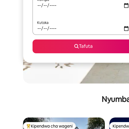
Kutoka
Tafuta
Nyumba 
Kipendwa cha wageni
Kipendw
Kipendwa maarufu cha wageni
Kipendw