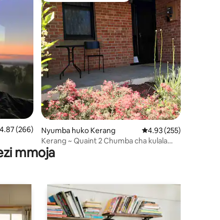
ini 25
kadiriaji wa wastani wa 4.87 kati ya 5, tathmini 266
4.87 (266)
Nyumba huko Kerang
Ukadiriaji wa wastani wa
4.93 (255)
Kerang ~ Quaint 2 Chumba cha kulala
wezi mmoja
matofali nyumba ya matofali