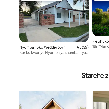
Fleti huk
1Br "Mario
Nyumba huko Wedderburn
Ukadiriaji wa wastan
5 (39)
Karibu kwenye Nyumba ya shambani ya
Juu!
Starehe z