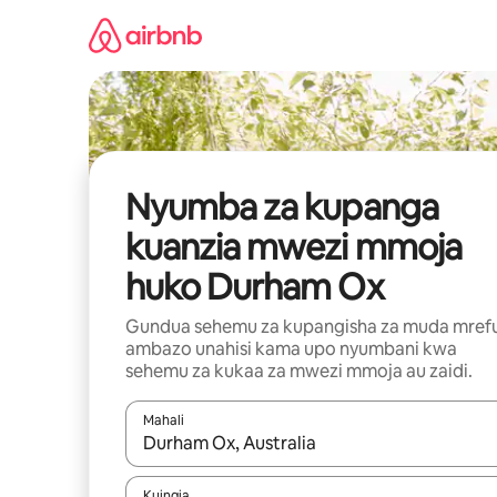
Ruka
kwenda
kwenye
maudhui
Nyumba za kupanga
kuanzia mwezi mmoja
huko Durham Ox
Gundua sehemu za kupangisha za muda mref
ambazo unahisi kama upo nyumbani kwa
sehemu za kukaa za mwezi mmoja au zaidi.
Mahali
Wakati matokeo yanapatikana, vinjari kwa kutumia
Kuingia