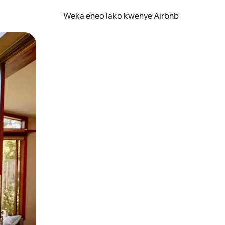
Weka eneo lako kwenye Airbnb
lezesha kidole kwenye ishara.