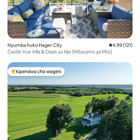
Nyumba huko Hager City
Ukadiriaji wa w
4.99 (121)
Castle Vue Villa & Oasis ya Nje (Mitazamo ya Mto)
Kipendwa cha wageni
Kipendwa maarufu cha wageni