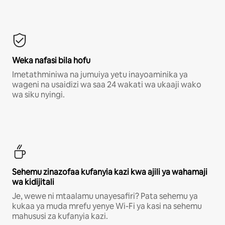
Weka nafasi bila hofu
Imetathminiwa na jumuiya yetu inayoaminika ya
wageni na usaidizi wa saa 24 wakati wa ukaaji wako
wa siku nyingi.
Sehemu zinazofaa kufanyia kazi kwa ajili ya wahamaji
wa kidijitali
Je, wewe ni mtaalamu unayesafiri? Pata sehemu ya
kukaa ya muda mrefu yenye Wi-Fi ya kasi na sehemu
mahususi za kufanyia kazi.