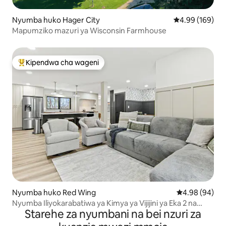
Nyumba huko Hager City
Ukadiriaji wa w
4.99 (169)
Mapumziko mazuri ya Wisconsin Farmhouse
Kipendwa cha wageni
Kipendwa maarufu cha wageni
Nyumba huko Red Wing
Ukadiriaji wa 
4.98 (94)
Nyumba Iliyokarabatiwa ya Kimya ya Vijijini ya Eka 2 na
Starehe za nyumbani na bei nzuri za
Meko