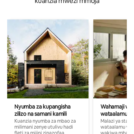
kuanzia mwezi mmoja
Nyumba za kupangisha
Wahamaji wa ki
zilizo na samani kamili
wataalamu wa
Kuanzia nyumba za mbao za
Malazi ya star
milimani zenye utulivu hadi
wataalamu wan
fleti za mijini zinazofaa,
wakiwa mbali na