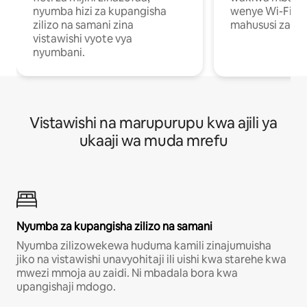
nyumba hizi za kupangisha
wenye Wi-Fi n
zilizo na samani zina
mahususi za kuf
vistawishi vyote vya
nyumbani.
Vistawishi na marupurupu kwa ajili ya
ukaaji wa muda mrefu
Nyumba za kupangisha zilizo na samani
Nyumba zilizowekewa huduma kamili zinajumuisha
jiko na vistawishi unavyohitaji ili uishi kwa starehe kwa
mwezi mmoja au zaidi. Ni mbadala bora kwa
upangishaji mdogo.