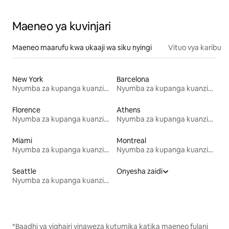
Maeneo ya kuvinjari
Maeneo maarufu kwa ukaaji wa siku nyingi
Vituo vya karibu
New York
Barcelona
Nyumba za kupanga kuanzia mwezi mmoja
Nyumba za kupanga kuanzia mwezi mmoja
Florence
Athens
Nyumba za kupanga kuanzia mwezi mmoja
Nyumba za kupanga kuanzia mwezi mmoja
Miami
Montreal
Nyumba za kupanga kuanzia mwezi mmoja
Nyumba za kupanga kuanzia mwezi mmoja
Seattle
Onyesha zaidi
Nyumba za kupanga kuanzia mwezi mmoja
*Baadhi ya vighairi vinaweza kutumika katika maeneo fulani