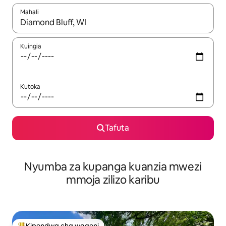
Mahali
Wakati matokeo yanapatikana, vinjari kwa kutumia vitufe vya v
Kuingia
Kutoka
Tafuta
Nyumba za kupanga kuanzia mwezi
mmoja zilizo karibu