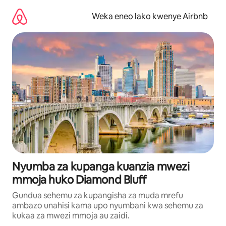
Ruka
kwenda
Weka eneo lako kwenye Airbnb
kwenye
maudhui
Nyumba za kupanga kuanzia mwezi
mmoja huko Diamond Bluff
Gundua sehemu za kupangisha za muda mrefu
ambazo unahisi kama upo nyumbani kwa sehemu za
kukaa za mwezi mmoja au zaidi.