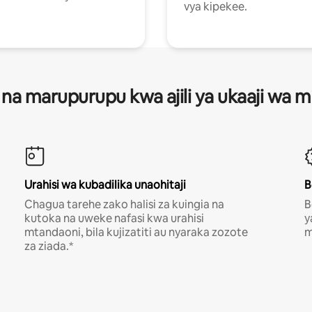
vya kipekee.
 na marupurupu kwa ajili ya ukaaji wa
Urahisi wa kubadilika unaohitaji
B
Chagua tarehe zako halisi za kuingia na
B
kutoka na uweke nafasi kwa urahisi
y
mtandaoni, bila kujizatiti au nyaraka zozote
m
za ziada.*