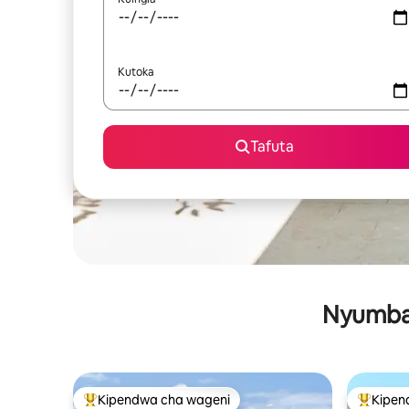
Kutoka
Tafuta
Nyumba 
Kipendwa cha wageni
Kipen
Kipendwa maarufu cha wageni
Kipendw