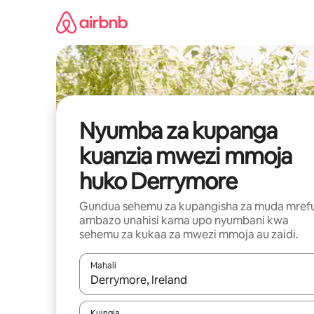
Ruka
kwenda
kwenye
maudhui
Nyumba za kupanga
kuanzia mwezi mmoja
huko Derrymore
Gundua sehemu za kupangisha za muda mref
ambazo unahisi kama upo nyumbani kwa
sehemu za kukaa za mwezi mmoja au zaidi.
Mahali
Wakati matokeo yanapatikana, vinjari kwa kutumia
Kuingia