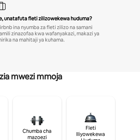
e, unatafuta fleti zilizowekewa huduma?
irbnb ina nyumba za fleti zilizo na samani
amili zinazofaa kwa wafanyakazi, makazi ya
hirika na mahitaji ya kuhama.
anzia mwezi mmoja
Fleti
Chumba cha
Iliyowekewa
mazoezi