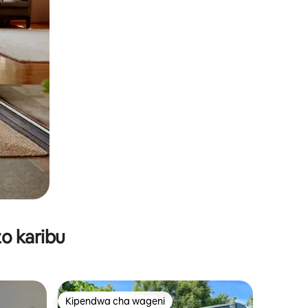
o karibu
Kipendwa cha wageni
Kipendwa cha wageni