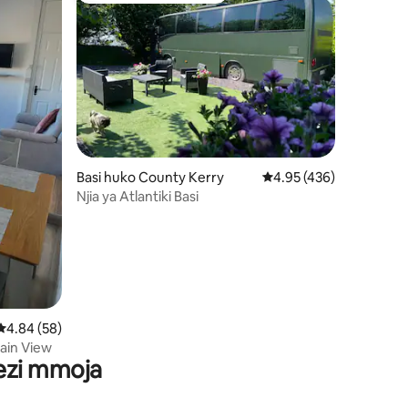
ni 609
Basi huko County Kerry
Ukadiriaji wa wastani wa
4.95 (436)
Njia ya Atlantiki Basi
Ukadiriaji wa wastani wa 4.84 kati ya 5, tathmini 58
4.84 (58)
ain View
wezi mmoja