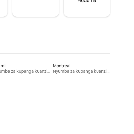
Huduma
ami
Montreal
Nyumba za kupanga kuanzia mwezi mmoja
Nyumba za kupanga kuanzia mwezi mmoja