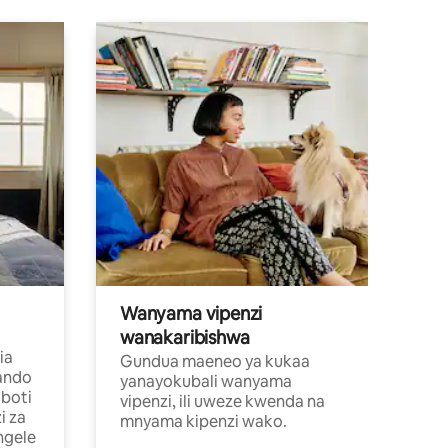
Wanyama vipenzi
wanakaribishwa
ia
Gundua maeneo ya kukaa
ando
yanayokubali wanyama
boti
vipenzi, ili uweze kwenda na
i za
mnyama kipenzi wako.
ngele