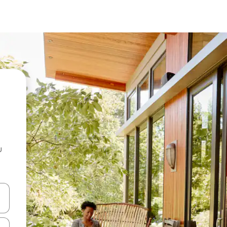
u
 vitufe vya vishale vya juu na chini au uchunguze kwa kugusa au kute