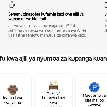
Sehemu zinazofaa kufanyia kazi kwa ajili ya
J
wahamaji wa kidijitali
A
Je, wewe ni mtaalamu unayesafiri? Pata
k
sehemu ya kukaa ya muda mrefu yenye Wi-Fi
s
ya kasi na sehemu mahususi za kufanyia kazi.
fu kwa ajili ya nyumba za kupanga ku
Meza ya
Maegesho ya
Inafaa kwa
kufanyia kazi
bila malipo
wanyama
kwa
kwenye