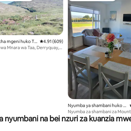
ha mgeni huko Tr
Ukadiriaji wa wastani wa 4.91 kati ya 5, tathmi
4.91 (609)
wa Mnara wa Taa, Derryquay,
92WNP6
i wa 5 kati ya 5, tathmini 24
Nyumba ya shambani huko Tr
alee
Nyumba za shambani za Mount
a nyumbani na bei nzuri za kuanzia m