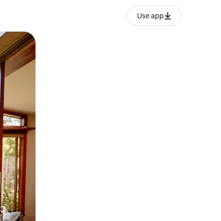
Use app
lezesha kidole kwenye ishara.