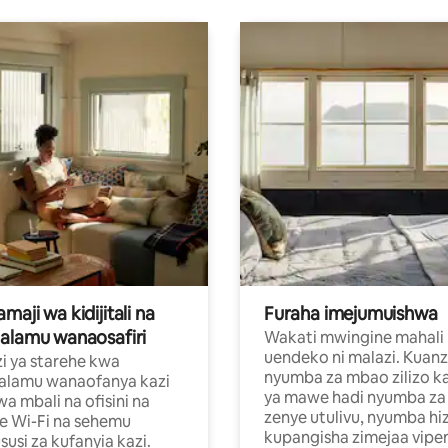
aji wa kidijitali na
Furaha imejumuishwa
alamu wanaosafiri
Wakati mwingine mahali
uendeko ni malazi. Kuanz
i ya starehe kwa
nyumba za mbao zilizo k
alamu wanaofanya kazi
ya mawe hadi nyumba za 
a mbali na ofisini na
zenye utulivu, nyumba hiz
e Wi-Fi na sehemu
kupangisha zimejaa vipe
usi za kufanyia kazi.