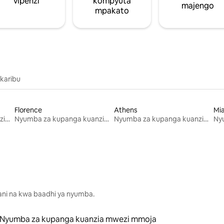
vipenzi
kompyuta
majengo
mpakato
 karibu
Florence
Athens
Mi
Nyumba za kupanga kuanzia mwezi mmoja
Nyumba za kupanga kuanzia mwezi mmoja
Nyumba za kupanga kuanzia mwezi mmoja
lani na kwa baadhi ya nyumba.
Nyumba za kupanga kuanzia mwezi mmoja