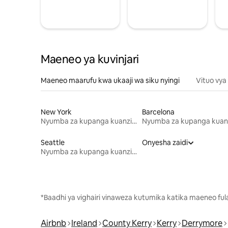
Maeneo ya kuvinjari
Maeneo maarufu kwa ukaaji wa siku nyingi
Vituo vya
New York
Barcelona
Nyumba za kupanga kuanzia mwezi mmoja
Seattle
Onyesha zaidi
Nyumba za kupanga kuanzia mwezi mmoja
*Baadhi ya vighairi vinaweza kutumika katika maeneo fu
Airbnb
Ireland
County Kerry
Kerry
Derrymore