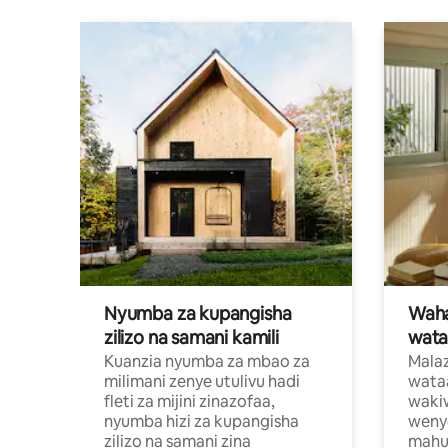
Nyumba za kupangisha
Waham
zilizo na samani kamili
wata
Kuanzia nyumba za mbao za
Malaz
milimani zenye utulivu hadi
wata
fleti za mijini zinazofaa,
wakiw
nyumba hizi za kupangisha
weny
zilizo na samani zina
mahus