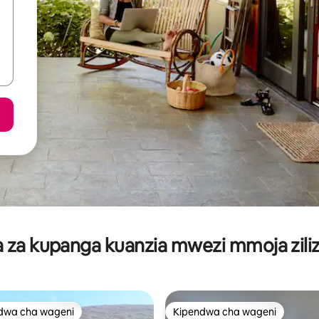
za kupanga kuanzia mwezi mmoja ziliz
dwa cha wageni
Kipendwa cha wageni
a maarufu cha wageni
Kipendwa cha wageni