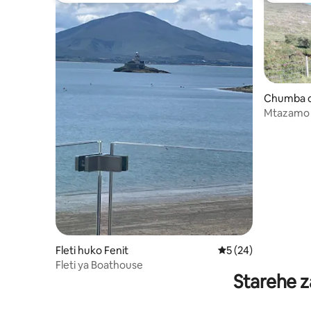
Chumba c
alee
Mtazamo 
Tralee V
Fleti huko Fenit
Ukadiriaji wa wastan
5 (24)
Fleti ya Boathouse
Starehe z