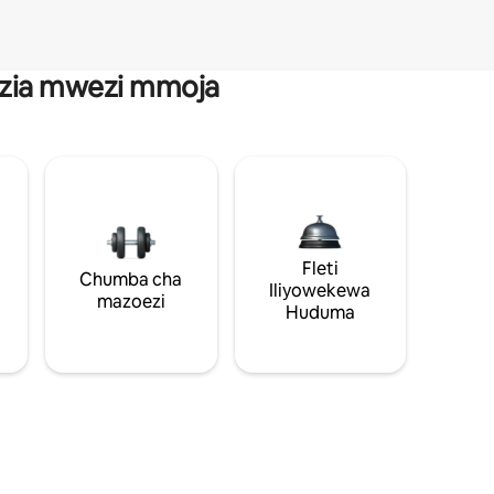
anzia mwezi mmoja
Fleti
Chumba cha
Iliyowekewa
mazoezi
Huduma