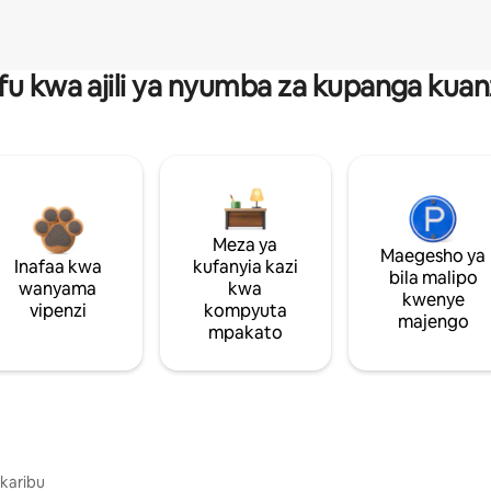
fu kwa ajili ya nyumba za kupanga ku
Meza ya
Maegesho ya
Inafaa kwa
kufanyia kazi
bila malipo
wanyama
kwa
kwenye
vipenzi
kompyuta
majengo
mpakato
 karibu