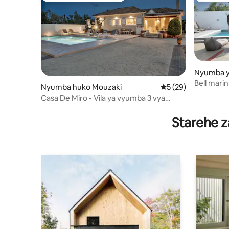
Nyumba ya
os
Bell marin 
Nyumba huko Mouzaki
Ukadiriaji wa wastan
5 (29)
Casa De Miro - Vila ya vyumba 3 vya
kulala yenye bwawa
Starehe z