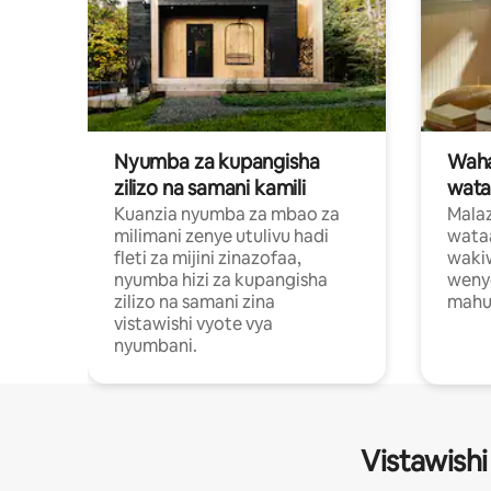
Nyumba za kupangisha
Waham
zilizo na samani kamili
wata
Kuanzia nyumba za mbao za
Malaz
milimani zenye utulivu hadi
wata
fleti za mijini zinazofaa,
wakiw
nyumba hizi za kupangisha
weny
zilizo na samani zina
mahus
vistawishi vyote vya
nyumbani.
Vistawishi