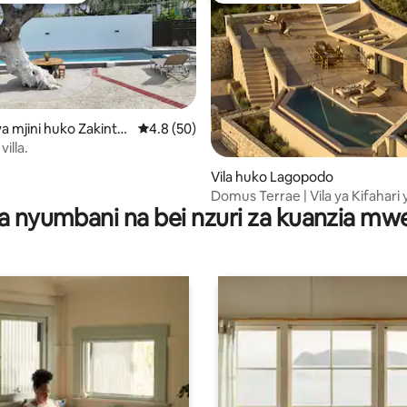
 mjini huko Zakinth
Ukadiriaji wa wastani wa 4.8 kati ya 5, tathm
4.8 (50)
villa.
i wa 5 kati ya 5, tathmini 29
Vila huko Lagopodo
Domus Terrae | Vila ya Kifahari
a nyumbani na bei nzuri za kuanzia m
Bwawa, Sauna na Chumba cha 