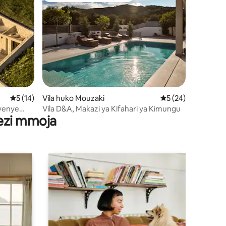
ini 50
Ukadiriaji wa wastani wa 5 kati ya 5, tathmini 14
5 (14)
Vila huko Mouzaki
Ukadiriaji wa wastan
5 (24)
 yenye
Vila D&A, Makazi ya Kifahari ya Kimungu
wezi mmoja
Mazoezi