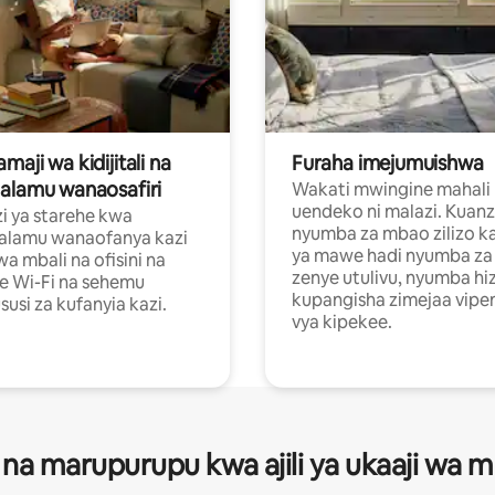
aji wa kidijitali na
Furaha imejumuishwa
alamu wanaosafiri
Wakati mwingine mahali
uendeko ni malazi. Kuanz
i ya starehe kwa
nyumba za mbao zilizo k
alamu wanaofanya kazi
ya mawe hadi nyumba za 
a mbali na ofisini na
zenye utulivu, nyumba hiz
e Wi-Fi na sehemu
kupangisha zimejaa vipe
usi za kufanyia kazi.
vya kipekee.
 na marupurupu kwa ajili ya ukaaji wa