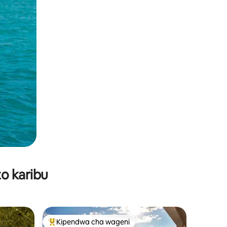
o karibu
Kipendwa cha wageni
Kipendwa maarufu cha wageni