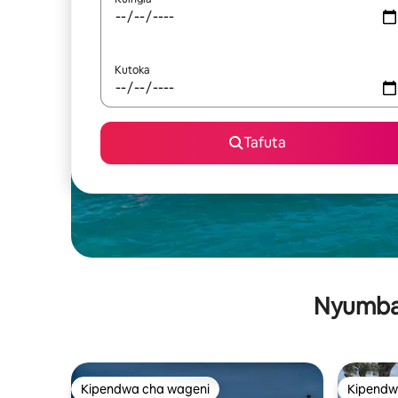
Kutoka
Tafuta
Nyumba 
Kipendwa cha wageni
Kipendw
Kipendwa cha wageni
Kipendw