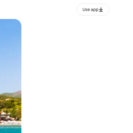
Use app
lezesha kidole kwenye ishara.