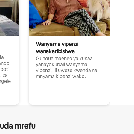
Wanyama vipenzi
wanakaribishwa
ia
Gundua maeneo ya kukaa
ando
yanayokubali wanyama
boti
vipenzi, ili uweze kwenda na
i za
mnyama kipenzi wako.
ngele
 muda mrefu