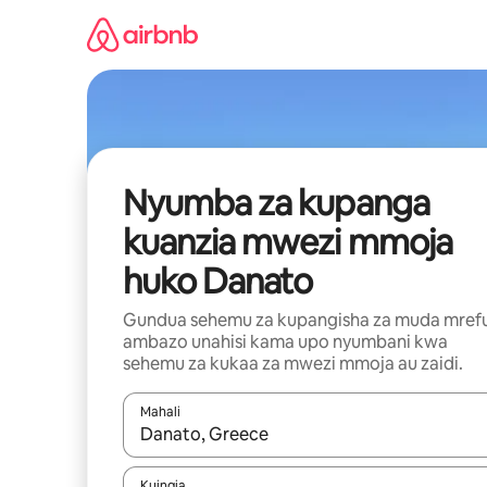
Ruka
kwenda
kwenye
maudhui
Nyumba za kupanga
kuanzia mwezi mmoja
huko Danato
Gundua sehemu za kupangisha za muda mref
ambazo unahisi kama upo nyumbani kwa
sehemu za kukaa za mwezi mmoja au zaidi.
Mahali
Wakati matokeo yanapatikana, vinjari kwa kutumia
Kuingia