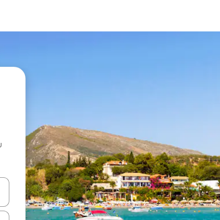
u
 vitufe vya vishale vya juu na chini au uchunguze kwa kugusa au kute