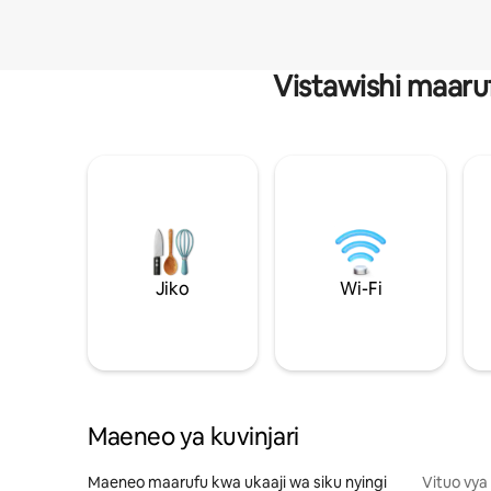
Vistawishi maaru
Jiko
Wi-Fi
Maeneo ya kuvinjari
Maeneo maarufu kwa ukaaji wa siku nyingi
Vituo vya