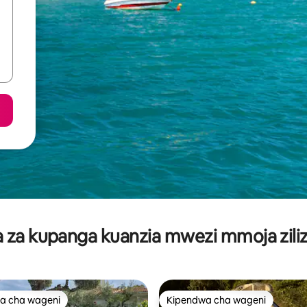
za kupanga kuanzia mwezi mmoja ziliz
a cha wageni
Kipendwa cha wageni
a cha wageni
Kipendwa cha wageni