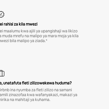
ei rahisi za kila mwezi
ei maalumu kwa ajili ya upangishaji wa likizo
a muda mrefu na malipo ya mara moja ya kila
wezi bila malipo ya ziada.*
e, unatafuta fleti zilizowekewa huduma?
irbnb ina nyumba za fleti zilizo na samani
amili zinazofaa kwa wafanyakazi, makazi ya
hirika na mahitaji ya kuhama.