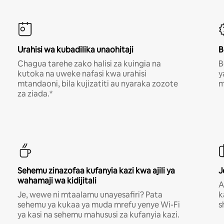
Urahisi wa kubadilika unaohitaji
B
Chagua tarehe zako halisi za kuingia na
B
kutoka na uweke nafasi kwa urahisi
y
mtandaoni, bila kujizatiti au nyaraka zozote
m
za ziada.*
Sehemu zinazofaa kufanyia kazi kwa ajili ya
J
wahamaji wa kidijitali
A
Je, wewe ni mtaalamu unayesafiri? Pata
k
sehemu ya kukaa ya muda mrefu yenye Wi-Fi
s
ya kasi na sehemu mahususi za kufanyia kazi.