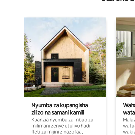
Nyumba za kupangisha
Waham
zilizo na samani kamili
wata
Kuanzia nyumba za mbao za
Malaz
milimani zenye utulivu hadi
wata
fleti za mijini zinazofaa,
wakiw