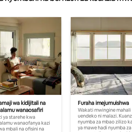
aji wa kidijitali na
Furaha imejumuishwa
alamu wanaosafiri
Wakati mwingine mahali
uendeko ni malazi. Kuanz
i ya starehe kwa
nyumba za mbao zilizo k
alamu wanaofanya kazi
ya mawe hadi nyumba za 
a mbali na ofisini na