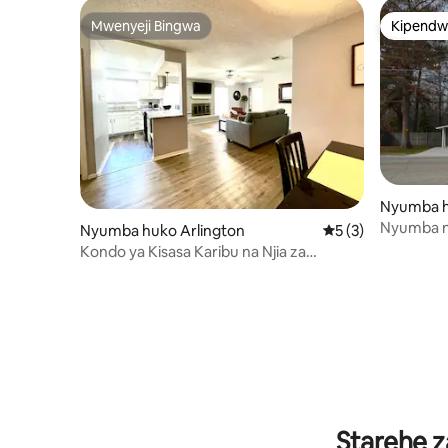
Mwenyeji Bingwa
Kipendw
Mwenyeji Bingwa
Kipendw
Nyumba h
Nyumba nd
Nyumba huko Arlington
Ukadiriaji wa wasta
5 (3)
Kondo ya Kisasa Karibu na Njia za
Matembezi | Ukaaji wa Siku 30 na Zaidi
Unaruhusiwa
Starehe z