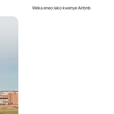
Weka eneo lako kwenye Airbnb
lezesha kidole kwenye ishara.