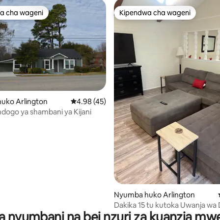
a cha wageni
Kipendwa cha wageni
a cha wageni
Kipendwa cha wageni
uko Arlington
Ukadiriaji wa wastani wa 4.98 kati ya 5, tathm
4.98 (45)
ogo ya shambani ya Kijani
ni wa 5 kati ya 5, tathmini 3
Nyumba huko Arlington
Dakika 15 tu kutoka Uwanja wa 
a nyumbani na bei nzuri za kuanzia m
Cowboy/Rangers