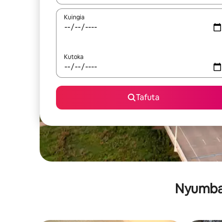
Kuingia
Kutoka
Tafuta
Nyumba 