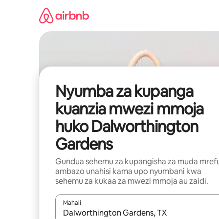
Ruka
kwenda
kwenye
maudhui
Nyumba za kupanga
kuanzia mwezi mmoja
huko Dalworthington
Gardens
Gundua sehemu za kupangisha za muda mref
ambazo unahisi kama upo nyumbani kwa
sehemu za kukaa za mwezi mmoja au zaidi.
Mahali
Wakati matokeo yanapatikana, vinjari kwa kutumia