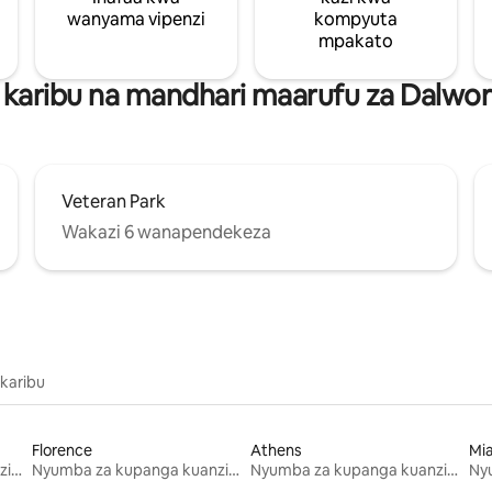
wanyama vipenzi
kompyuta
mpakato
karibu na mandhari maarufu za Dalwo
Veteran Park
Wakazi 6 wanapendekeza
 karibu
Florence
Athens
Mi
Nyumba za kupanga kuanzia mwezi mmoja
Nyumba za kupanga kuanzia mwezi mmoja
Nyumba za kupanga kuanzia mwezi mmoja