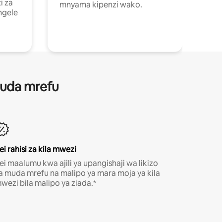
i za
mnyama kipenzi wako.
ngele
 muda mrefu
ei rahisi za kila mwezi
ei maalumu kwa ajili ya upangishaji wa likizo
a muda mrefu na malipo ya mara moja ya kila
wezi bila malipo ya ziada.*