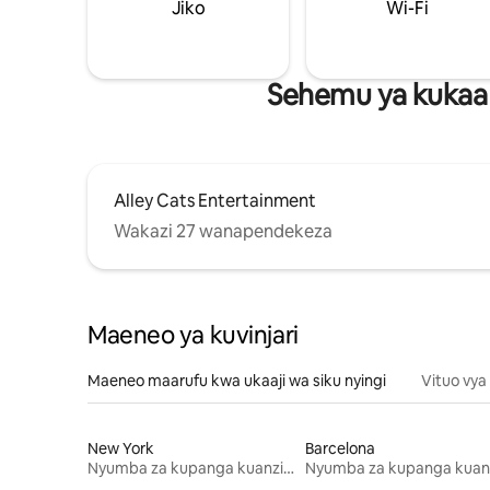
Jiko
Wi-Fi
Sehemu ya kukaa 
Alley Cats Entertainment
Wakazi 27 wanapendekeza
Maeneo ya kuvinjari
Maeneo maarufu kwa ukaaji wa siku nyingi
Vituo vya
New York
Barcelona
Nyumba za kupanga kuanzia mwezi mmoja