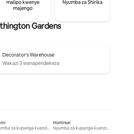
malipo kwenye
Nyumba za Shirika
majengo
rthington Gardens
Decorator's Warehouse
Wakazi 3 wanapendekeza
ami
Montreal
Nyumba za kupanga kuanzia mwezi mmoja
Nyumba za kupanga kuanzia mwezi mmoja