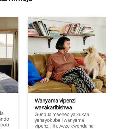
Wanyama vipenzi
wanakaribishwa
ia
Gundua maeneo ya kukaa
ando
yanayokubali wanyama
boti
vipenzi, ili uweze kwenda na