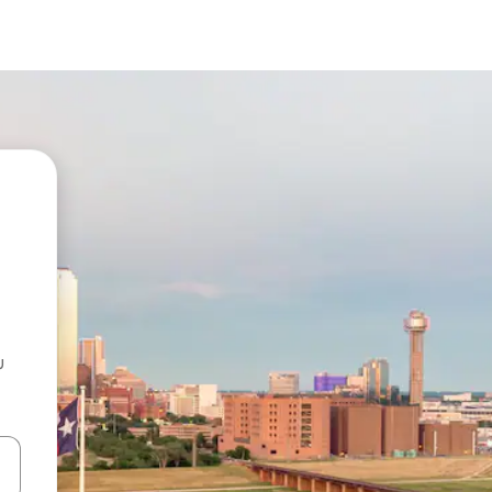
u
 vitufe vya vishale vya juu na chini au uchunguze kwa kugusa au kute