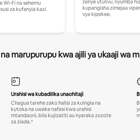
zenye utulivu, nyumba hiz
e Wi-Fi na sehemu
kupangisha zimejaa vipe
usi za kufanyia kazi.
vya kipekee.
 na marupurupu kwa ajili ya ukaaji wa
Urahisi wa kubadilika unaohitaji
B
Chagua tarehe zako halisi za kuingia na
B
kutoka na uweke nafasi kwa urahisi
y
mtandaoni, bila kujizatiti au nyaraka zozote
m
za ziada.*