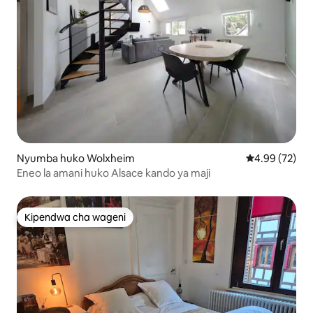
Nyumba huko Wolxheim
Ukadiriaji wa 
4.99 (72)
Eneo la amani huko Alsace kando ya maji
Kipendwa cha wageni
Kipendwa cha wageni