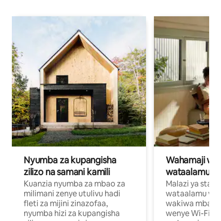
Nyumba za kupangisha
Wahamaji wa ki
zilizo na samani kamili
wataalamu wa
Kuanzia nyumba za mbao za
Malazi ya star
milimani zenye utulivu hadi
wataalamu wan
fleti za mijini zinazofaa,
wakiwa mbali na
nyumba hizi za kupangisha
wenye Wi-Fi n