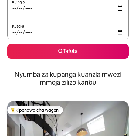
Kuingia
Kutoka
Tafuta
Nyumba za kupanga kuanzia mwezi
mmoja zilizo karibu
Kipendwa cha wageni
Kipendwa maarufu cha wageni