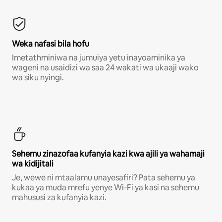
Weka nafasi bila hofu
Imetathminiwa na jumuiya yetu inayoaminika ya
wageni na usaidizi wa saa 24 wakati wa ukaaji wako
wa siku nyingi.
Sehemu zinazofaa kufanyia kazi kwa ajili ya wahamaji
wa kidijitali
Je, wewe ni mtaalamu unayesafiri? Pata sehemu ya
kukaa ya muda mrefu yenye Wi-Fi ya kasi na sehemu
mahususi za kufanyia kazi.