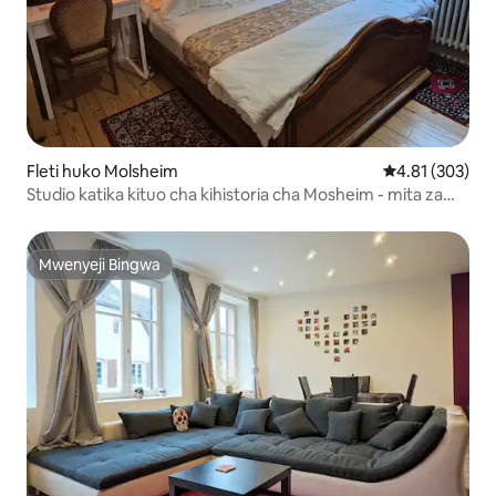
Fleti huko Molsheim
Ukadiriaji wa w
4.81 (303)
Studio katika kituo cha kihistoria cha Mosheim - mita za
mraba 17
Mwenyeji Bingwa
Mwenyeji Bingwa