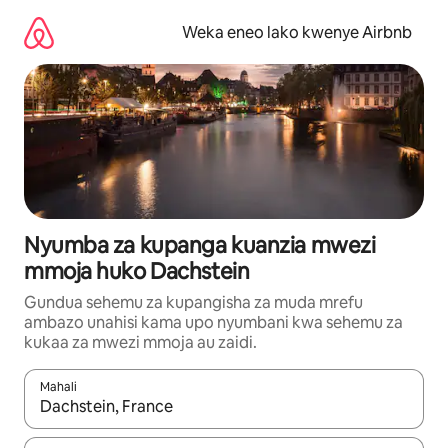
Ruka
kwenda
Weka eneo lako kwenye Airbnb
kwenye
maudhui
Nyumba za kupanga kuanzia mwezi
mmoja huko Dachstein
Gundua sehemu za kupangisha za muda mrefu
ambazo unahisi kama upo nyumbani kwa sehemu za
kukaa za mwezi mmoja au zaidi.
Mahali
Wakati matokeo yanapatikana, vinjari kwa kutumia vitufe vya v