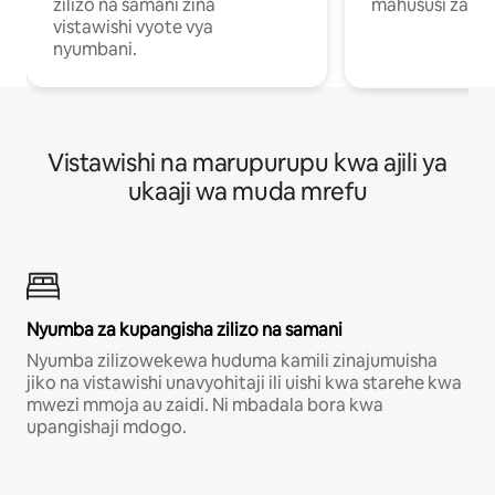
zilizo na samani zina
mahususi za kuf
vistawishi vyote vya
nyumbani.
Vistawishi na marupurupu kwa ajili ya
ukaaji wa muda mrefu
Nyumba za kupangisha zilizo na samani
Nyumba zilizowekewa huduma kamili zinajumuisha
jiko na vistawishi unavyohitaji ili uishi kwa starehe kwa
mwezi mmoja au zaidi. Ni mbadala bora kwa
upangishaji mdogo.