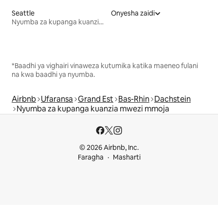
Seattle
Onyesha zaidi
Nyumba za kupanga kuanzia mwezi mmoja
*Baadhi ya vighairi vinaweza kutumika katika maeneo fulani
na kwa baadhi ya nyumba.
Airbnb
Ufaransa
Grand Est
Bas-Rhin
Dachstein
Nyumba za kupanga kuanzia mwezi mmoja
© 2026 Airbnb, Inc.
Faragha
Masharti