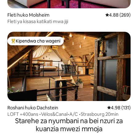
Fleti huko Molsheim
Ukadiriaji wa wa
4.88 (269)
Fleti ya kisasa katikati mwa jiji
Kipendwa cha wageni
Kipendwa maarufu cha wageni
Roshani huko Dachstein
Ukadiriaji wa w
4.98 (131)
LOFT +400ans •Vélos&Canal•A/C •Strasbourg 20min
Starehe za nyumbani na bei nzuri za
kuanzia mwezi mmoja