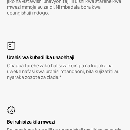
jiko na vistawishi unavyohitaji ili uishi kwa starehe kwa
mwezi mmoja au zaidi. Ni mbadala bora kwa
upangishaji mdogo.
Urahisi wa kubadilika unaohitaji
Chagua tarehe zako halisi za kuingia na kutoka na
uweke nafasi kwa urahisi mtandaoni, bila kujizatiti au
nyaraka zozote za ziada.*
Bei rahisi za kila mwezi