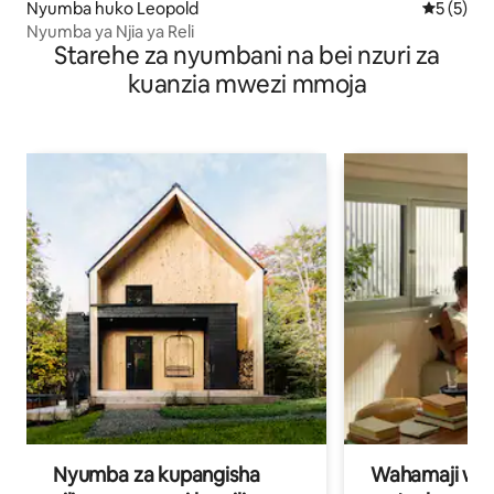
Nyumba huko Leopold
Ukadiriaji
5 (5)
Nyumba ya Njia ya Reli
Starehe za nyumbani na bei nzuri za
kuanzia mwezi mmoja
Nyumba za kupangisha
Wahamaji wa ki