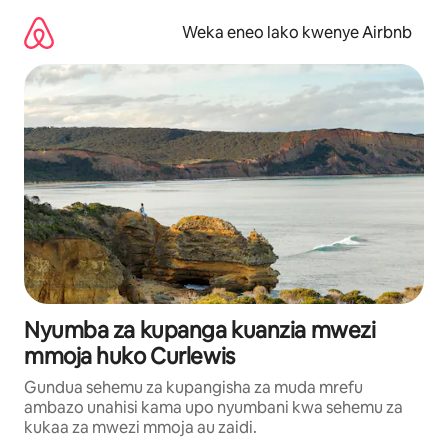
Ruka
kwenda
Weka eneo lako kwenye Airbnb
kwenye
maudhui
Nyumba za kupanga kuanzia mwezi
mmoja huko Curlewis
Gundua sehemu za kupangisha za muda mrefu
ambazo unahisi kama upo nyumbani kwa sehemu za
kukaa za mwezi mmoja au zaidi.