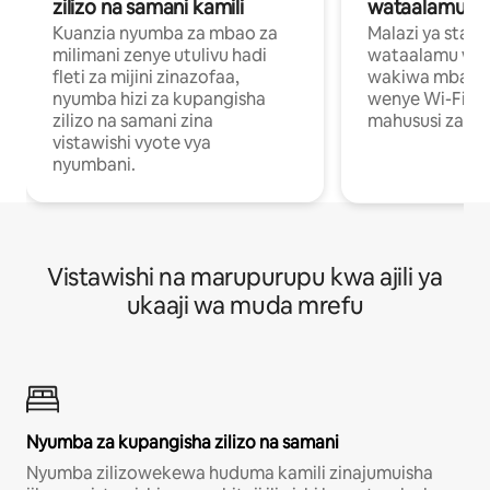
zilizo na samani kamili
wataalamu wa
Kuanzia nyumba za mbao za
Malazi ya star
milimani zenye utulivu hadi
wataalamu wan
fleti za mijini zinazofaa,
wakiwa mbali na
nyumba hizi za kupangisha
wenye Wi-Fi n
zilizo na samani zina
mahususi za kuf
vistawishi vyote vya
nyumbani.
Vistawishi na marupurupu kwa ajili ya
ukaaji wa muda mrefu
Nyumba za kupangisha zilizo na samani
Nyumba zilizowekewa huduma kamili zinajumuisha