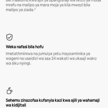
Bei maalumu kwa ajili ya upangishaji wa likizo ya muda
mrefu na malipo ya mara moja ya kila mwezi bila
malipo ya ziada.*
Weka nafasi bila hofu
Imetathminiwa na jumuiya yetu inayoaminika ya
wageni na usaidizi wa saa 24 wakati wa ukaaji wako
wa siku nyingi.
Sehemu zinazofaa kufanyia kazi kwa ajili ya wahamaji
wa kidijitali