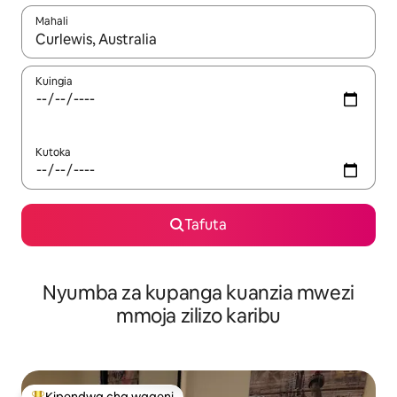
Mahali
Wakati matokeo yanapatikana, vinjari kwa kutumia vitufe vya v
Kuingia
Kutoka
Tafuta
Nyumba za kupanga kuanzia mwezi
mmoja zilizo karibu