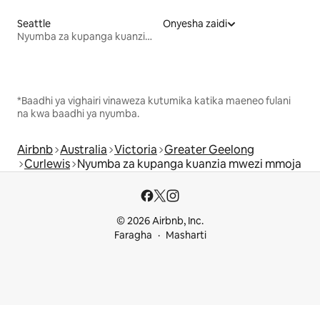
Seattle
Onyesha zaidi
Nyumba za kupanga kuanzia mwezi mmoja
*Baadhi ya vighairi vinaweza kutumika katika maeneo fulani
na kwa baadhi ya nyumba.
Airbnb
Australia
Victoria
Greater Geelong
Curlewis
Nyumba za kupanga kuanzia mwezi mmoja
© 2026 Airbnb, Inc.
Faragha
Masharti