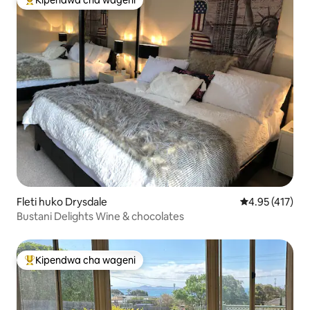
Kipendwa cha wageni
Kipendwa maarufu cha wageni
Fleti huko Drysdale
Ukadiriaji wa w
4.95 (417)
Bustani Delights Wine & chocolates
Kipendwa cha wageni
Kipendwa maarufu cha wageni