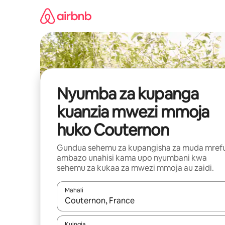
Ruka
kwenda
kwenye
maudhui
Nyumba za kupanga
kuanzia mwezi mmoja
huko Couternon
Gundua sehemu za kupangisha za muda mref
ambazo unahisi kama upo nyumbani kwa
sehemu za kukaa za mwezi mmoja au zaidi.
Mahali
Wakati matokeo yanapatikana, vinjari kwa kutumia
Kuingia