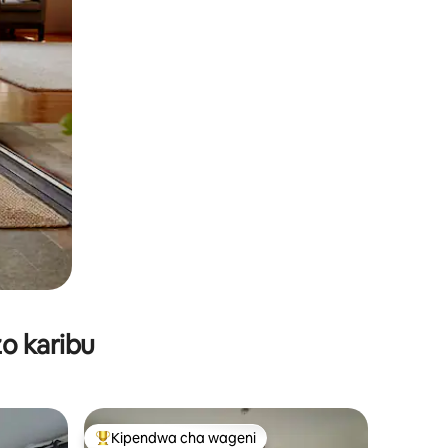
o karibu
Kipendwa cha wageni
Kipendwa maarufu cha wageni