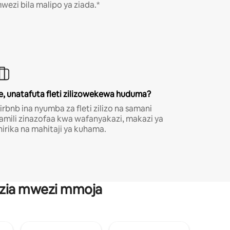
wezi bila malipo ya ziada.*
e, unatafuta fleti zilizowekewa huduma?
irbnb ina nyumba za fleti zilizo na samani
amili zinazofaa kwa wafanyakazi, makazi ya
hirika na mahitaji ya kuhama.
anzia mwezi mmoja