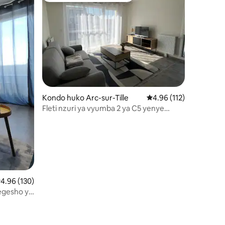
ni 422
Kondo huko Arc-sur-Tille
Ukadiriaji wa wastani wa
4.96 (112)
Fleti nzuri ya vyumba 2 ya C5 yenye
kiyoyozi na bwawa la kuogelea
kadiriaji wa wastani wa 4.96 kati ya 5, tathmini 130
4.96 (130)
egesho ya