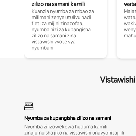
zilizo na samani kamili
wata
Kuanzia nyumba za mbao za
Malaz
milimani zenye utulivu hadi
wata
fleti za mijini zinazofaa,
wakiw
nyumba hizi za kupangisha
weny
zilizo na samani zina
mahus
vistawishi vyote vya
nyumbani.
Vistawishi
Nyumba za kupangisha zilizo na samani
Nyumba zilizowekewa huduma kamili
zinajumuisha jiko na vistawishi unavyohitaji ili