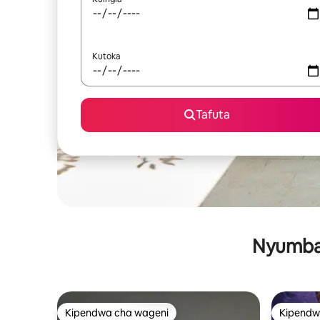
Kutoka
Tafuta
Nyumba 
Kipendwa cha wageni
Kipendw
Kipendwa cha wageni
Kipendw