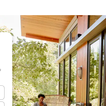
u
 vitufe vya vishale vya juu na chini au uchunguze kwa kugusa au kute