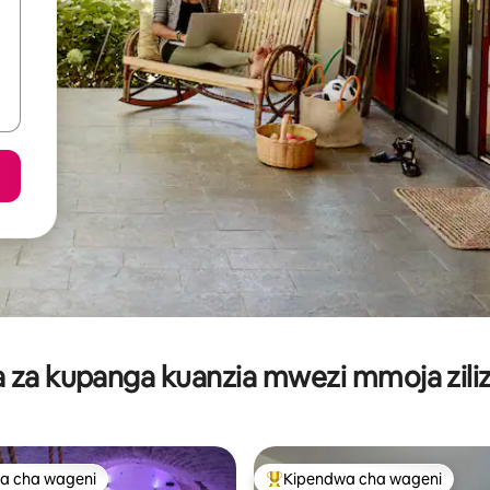
za kupanga kuanzia mwezi mmoja ziliz
a cha wageni
Kipendwa cha wageni
a cha wageni
Kipendwa maarufu cha wageni