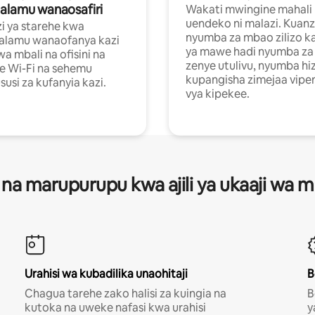
alamu wanaosafiri
Wakati mwingine mahali
uendeko ni malazi. Kuanz
i ya starehe kwa
nyumba za mbao zilizo k
alamu wanaofanya kazi
ya mawe hadi nyumba za 
a mbali na ofisini na
zenye utulivu, nyumba hiz
e Wi-Fi na sehemu
kupangisha zimejaa vipe
usi za kufanyia kazi.
vya kipekee.
 na marupurupu kwa ajili ya ukaaji wa
Urahisi wa kubadilika unaohitaji
B
Chagua tarehe zako halisi za kuingia na
B
kutoka na uweke nafasi kwa urahisi
y