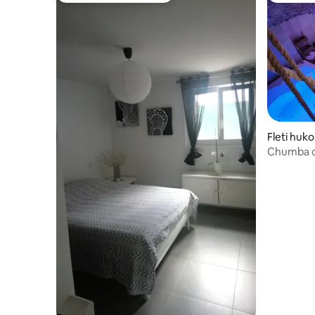
Fleti huko
Chumba c