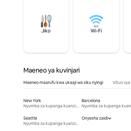
Jiko
Wi-Fi
Maeneo ya kuvinjari
Maeneo maarufu kwa ukaaji wa siku nyingi
Vituo vya
New York
Barcelona
Nyumba za kupanga kuanzia mwezi mmoja
Seattle
Onyesha zaidi
Nyumba za kupanga kuanzia mwezi mmoja