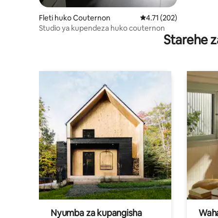
Fleti huko Couternon
Ukadiriaji wa wastani wa
4.71 (202)
Studio ya kupendeza huko couternon
Starehe z
Nyumba za kupangisha
Waham