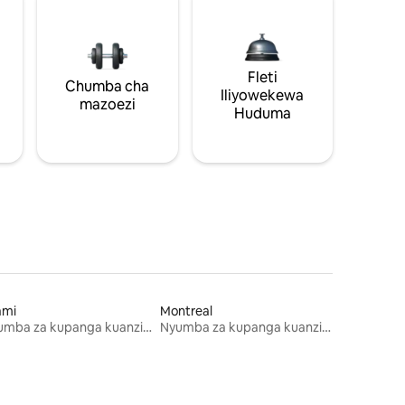
Fleti
Chumba cha
Iliyowekewa
mazoezi
Huduma
ami
Montreal
Nyumba za kupanga kuanzia mwezi mmoja
Nyumba za kupanga kuanzia mwezi mmoja