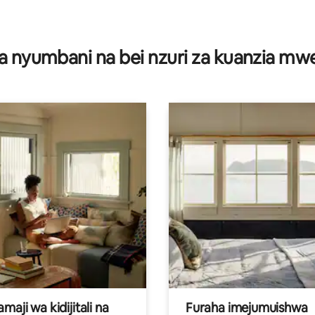
 4.71 kati ya 5, tathmini 202
a nyumbani na bei nzuri za kuanzia m
aji wa kidijitali na
Furaha imejumuishwa