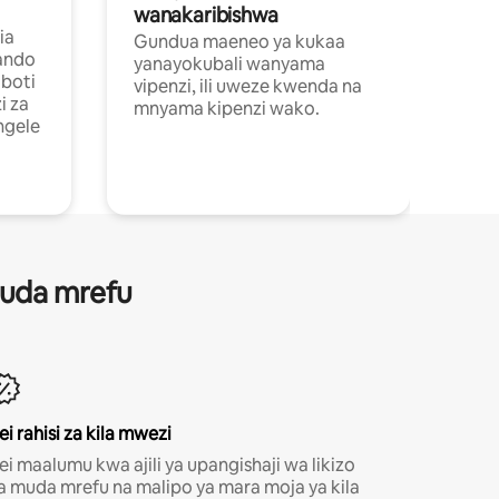
wanakaribishwa
ia
Gundua maeneo ya kukaa
ando
yanayokubali wanyama
boti
vipenzi, ili uweze kwenda na
i za
mnyama kipenzi wako.
ngele
 muda mrefu
ei rahisi za kila mwezi
ei maalumu kwa ajili ya upangishaji wa likizo
a muda mrefu na malipo ya mara moja ya kila