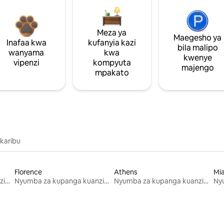
Meza ya
Maegesho ya
Inafaa kwa
kufanyia kazi
bila malipo
wanyama
kwa
kwenye
vipenzi
kompyuta
majengo
mpakato
 karibu
Florence
Athens
Mi
Nyumba za kupanga kuanzia mwezi mmoja
Nyumba za kupanga kuanzia mwezi mmoja
Nyumba za kupanga kuanzia mwezi mmoja