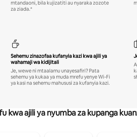
mtandaoni, bila kujizatiti au nyaraka zozote
m
za ziada.*
Sehemu zinazofaa kufanyia kazi kwa ajili ya
J
wahamaji wa kidijitali
A
Je, wewe ni mtaalamu unayesafiri? Pata
k
sehemu ya kukaa ya muda mrefu yenye Wi-Fi
s
ya kasi na sehemu mahususi za kufanyia kazi.
fu kwa ajili ya nyumba za kupanga ku