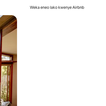
Weka eneo lako kwenye Airbnb
lezesha kidole kwenye ishara.