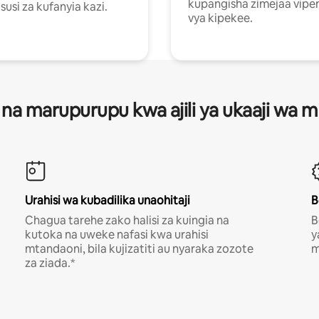
kupangisha zimejaa vipe
usi za kufanyia kazi.
vya kipekee.
 na marupurupu kwa ajili ya ukaaji wa
Urahisi wa kubadilika unaohitaji
B
Chagua tarehe zako halisi za kuingia na
B
kutoka na uweke nafasi kwa urahisi
y
mtandaoni, bila kujizatiti au nyaraka zozote
m
za ziada.*