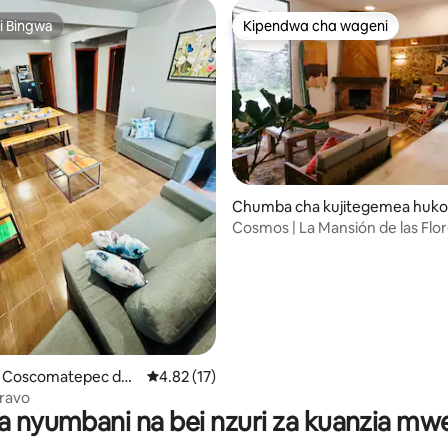
i Bingwa
Kipendwa cha wageni
i Bingwa
Kipendwa cha wageni
Chumba cha kujitegemea huko
oscomatepec de Bravo
Cosmos | La Mansión de las Flo
ko Coscomatepec de
Ukadiriaji wa wastani wa 4.82 kati ya 5, tathm
4.82 (17)
Bravo
a nyumbani na bei nzuri za kuanzia m