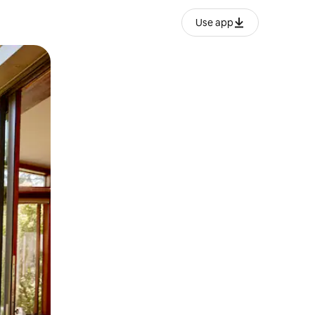
Use app
lezesha kidole kwenye ishara.