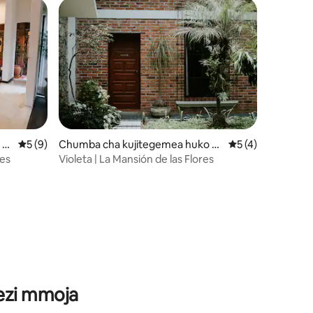
 C
Ukadiriaji wa wastani wa 5 kati ya 5, tathmini 9
5 (9)
Chumba cha kujitegemea huko C
Ukadiriaji wa wast
5 (4)
oscomatepec de Bravo
res
Violeta | La Mansión de las Flores
ini 17
wezi mmoja