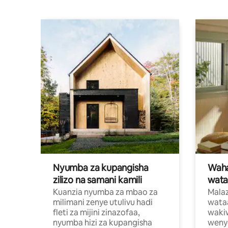
Nyumba za kupangisha
Waham
zilizo na samani kamili
wata
Kuanzia nyumba za mbao za
Malaz
milimani zenye utulivu hadi
wata
fleti za mijini zinazofaa,
wakiw
nyumba hizi za kupangisha
weny