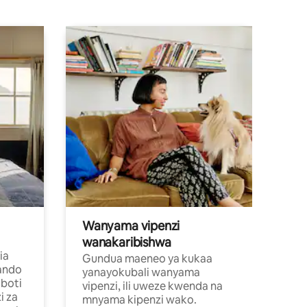
Wanyama vipenzi
wanakaribishwa
ia
Gundua maeneo ya kukaa
ando
yanayokubali wanyama
boti
vipenzi, ili uweze kwenda na
i za
mnyama kipenzi wako.