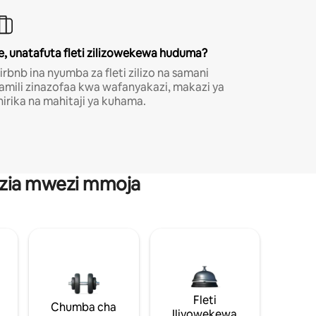
e, unatafuta fleti zilizowekewa huduma?
irbnb ina nyumba za fleti zilizo na samani
amili zinazofaa kwa wafanyakazi, makazi ya
hirika na mahitaji ya kuhama.
anzia mwezi mmoja
Fleti
Chumba cha
Iliyowekewa