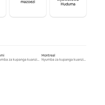
mazoezi
Huduma
ami
Montreal
Nyumba za kupanga kuanzia mwezi mmoja
Nyumba za kupanga kuanzia mwezi mmoja