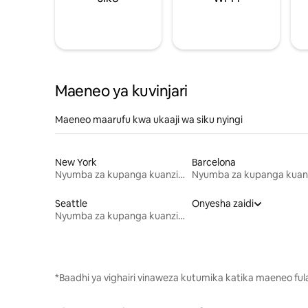
Maeneo ya kuvinjari
Maeneo maarufu kwa ukaaji wa siku nyingi
New York
Barcelona
Nyumba za kupanga kuanzia mwezi mmoja
Seattle
Onyesha zaidi
Nyumba za kupanga kuanzia mwezi mmoja
*Baadhi ya vighairi vinaweza kutumika katika maeneo fu