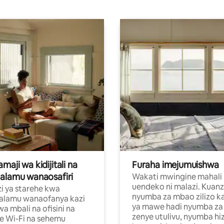
aji wa kidijitali na
Furaha imejumuishwa
alamu wanaosafiri
Wakati mwingine mahali
uendeko ni malazi. Kuanz
i ya starehe kwa
nyumba za mbao zilizo k
alamu wanaofanya kazi
ya mawe hadi nyumba za 
a mbali na ofisini na
zenye utulivu, nyumba hiz
e Wi-Fi na sehemu