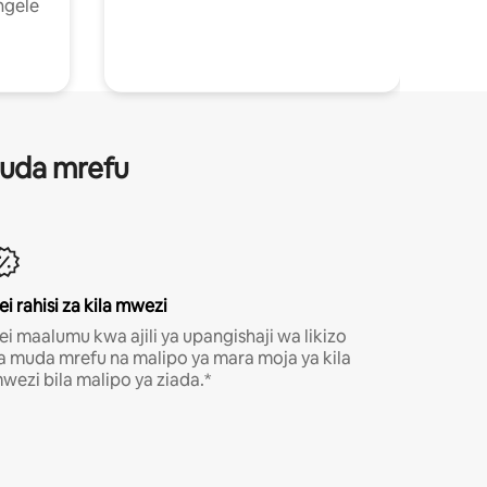
ngele
 muda mrefu
ei rahisi za kila mwezi
ei maalumu kwa ajili ya upangishaji wa likizo
a muda mrefu na malipo ya mara moja ya kila
wezi bila malipo ya ziada.*