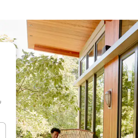
u
 vitufe vya vishale vya juu na chini au uchunguze kwa kugusa au kute