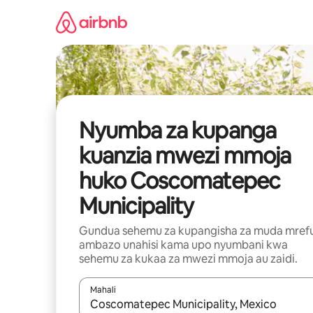
Ruka
kwenda
kwenye
maudhui
Nyumba za kupanga
kuanzia mwezi mmoja
huko Coscomatepec
Municipality
Gundua sehemu za kupangisha za muda mref
ambazo unahisi kama upo nyumbani kwa
sehemu za kukaa za mwezi mmoja au zaidi.
Mahali
Wakati matokeo yanapatikana, vinjari kwa kutumia