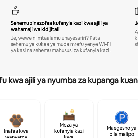
Sehemu zinazofaa kufanyia kazi kwa ajili ya
J
wahamaji wa kidijitali
A
Je, wewe ni mtaalamu unayesafiri? Pata
k
sehemu ya kukaa ya muda mrefu yenye Wi-Fi
s
ya kasi na sehemu mahususi za kufanyia kazi.
fu kwa ajili ya nyumba za kupanga ku
Meza ya
Maegesho ya
Inafaa kwa
kufanyia kazi
bila malipo
wanyama
kwa