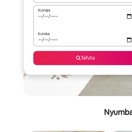
Kuingia
Kutoka
Tafuta
Nyumba 