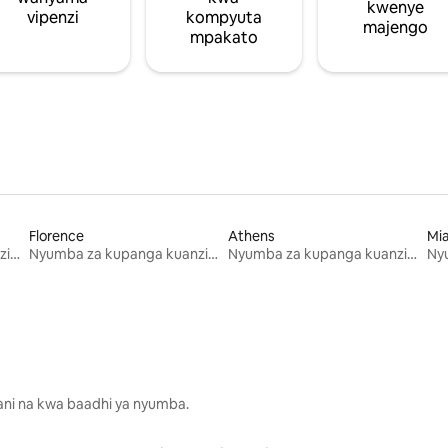
kwenye
vipenzi
kompyuta
majengo
mpakato
Florence
Athens
Mi
Nyumba za kupanga kuanzia mwezi mmoja
Nyumba za kupanga kuanzia mwezi mmoja
Nyumba za kupanga kuanzia mwezi mmoja
lani na kwa baadhi ya nyumba.