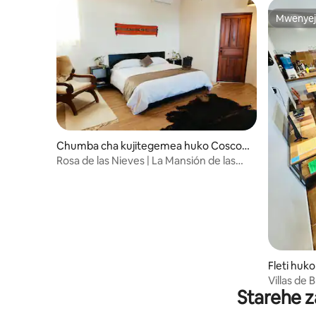
Mwenyej
Mwenyej
Chumba cha kujitegemea huko Cosco
matepec de Bravo
Rosa de las Nieves | La Mansión de las
Flores
Fleti hu
Bravo
Villas de 
Starehe z