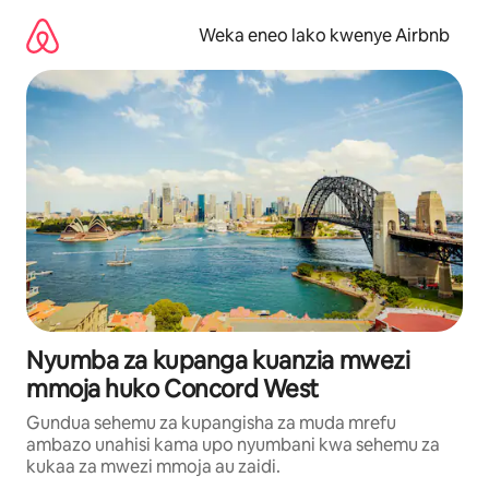
Ruka
kwenda
Weka eneo lako kwenye Airbnb
kwenye
maudhui
Nyumba za kupanga kuanzia mwezi
mmoja huko Concord West
Gundua sehemu za kupangisha za muda mrefu
ambazo unahisi kama upo nyumbani kwa sehemu za
kukaa za mwezi mmoja au zaidi.