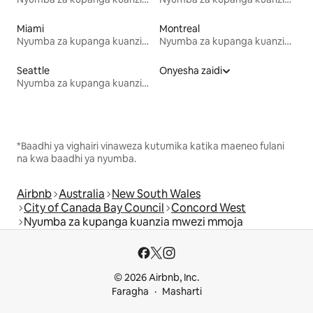
Miami
Montreal
Nyumba za kupanga kuanzia mwezi mmoja
Nyumba za kupanga kuanzia mwezi mmoja
Seattle
Onyesha zaidi
Nyumba za kupanga kuanzia mwezi mmoja
*Baadhi ya vighairi vinaweza kutumika katika maeneo fulani
na kwa baadhi ya nyumba.
Airbnb
Australia
New South Wales
City of Canada Bay Council
Concord West
Nyumba za kupanga kuanzia mwezi mmoja
© 2026 Airbnb, Inc.
Faragha
Masharti