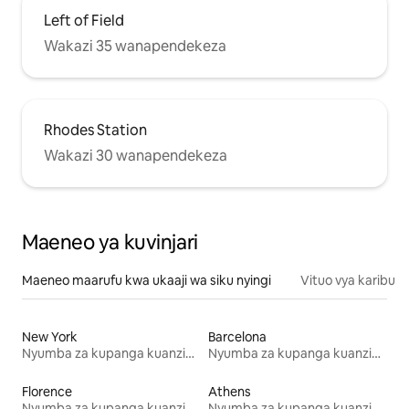
Left of Field
Wakazi 35 wanapendekeza
Rhodes Station
Wakazi 30 wanapendekeza
Maeneo ya kuvinjari
Maeneo maarufu kwa ukaaji wa siku nyingi
Vituo vya karibu
New York
Barcelona
Nyumba za kupanga kuanzia mwezi mmoja
Nyumba za kupanga kuanzia mwezi mmoja
Florence
Athens
Nyumba za kupanga kuanzia mwezi mmoja
Nyumba za kupanga kuanzia mwezi mmoja