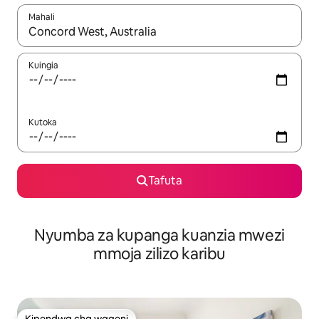
Mahali
Wakati matokeo yanapatikana, vinjari kwa kutumia vitufe vya v
Kuingia
Kutoka
Tafuta
Nyumba za kupanga kuanzia mwezi
mmoja zilizo karibu