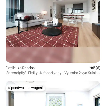
Fleti huko Rhodos
Ukadiriaji
5 (6)
'Serendipity' · Fleti ya Kifahari yenye Vyumba 2 vya Kulala
huko Rhodes
Kipendwa cha wageni
Kipendwa cha wageni