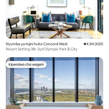
Nyumba ya mjini huko Concord West
Ukadiriaji wa w
4.94 (420)
Resort Setting 3Br-Syd Olympic Park & City
Kipendwa cha wageni
Kipendwa cha wageni