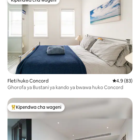
Kipendwa cha wageni
Kipendwa cha wageni
Fleti huko Concord
Ukadiriaji wa
4.9 (83)
Ghorofa ya Bustani ya kando ya bwawa huko Concord
Kipendwa cha wageni
Kipendwa maarufu cha wageni