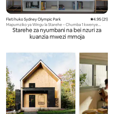
Fleti huko Sydney Olympic Park
Ukadiriaji wa 
4.95 (21)
Mapumziko ya Wingu la Starehe – Chumba 1 kwenye
Starehe za nyumbani na bei nzuri za
Ghorofa ya Juu yenye Mandhari
kuanzia mwezi mmoja