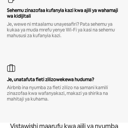
Sehemu zinazofaa kufanyia kazi kwa ajili ya wahamaji
wa kidijitali
Je, wewe ni mtaalamu unayesafiri? Pata sehemu ya
kukaa ya muda mrefu yenye Wi-Fi ya kasi na sehemu
mahususi za kufanyia kazi.
Je, unatafuta fleti zilizowekewa huduma?
Airbnb ina nyumba za fleti zilizo na samani kamili
zinazofaa kwa wafanyakazi, makazi ya shirika na
mahitaji ya kuhama.
Vistawishi maarufu kwa ajili ya nyumba