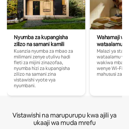
Nyumba za kupangisha
Wahamaji wa ki
zilizo na samani kamili
wataalamu wa
Kuanzia nyumba za mbao za
Malazi ya star
milimani zenye utulivu hadi
wataalamu wan
fleti za mijini zinazofaa,
wakiwa mbali na
nyumba hizi za kupangisha
wenye Wi-Fi n
zilizo na samani zina
mahususi za kuf
vistawishi vyote vya
nyumbani.
Vistawishi na marupurupu kwa ajili ya
ukaaji wa muda mrefu