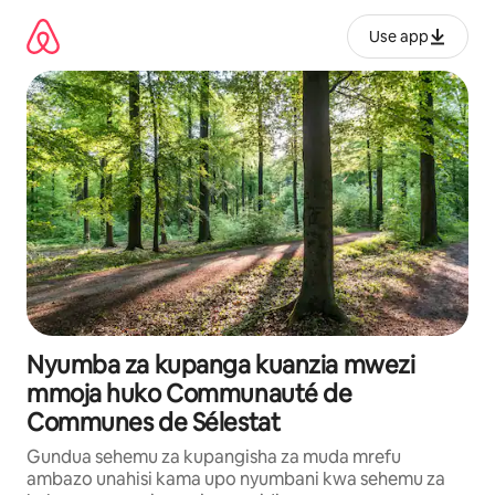
Ruka
kwenda
Use app
kwenye
maudhui
Nyumba za kupanga kuanzia mwezi
mmoja huko Communauté de
Communes de Sélestat
Gundua sehemu za kupangisha za muda mrefu
ambazo unahisi kama upo nyumbani kwa sehemu za