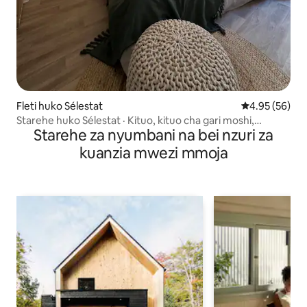
Fleti huko Sélestat
Ukadiriaji wa 
4.95 (56)
Starehe huko Sélestat · Kituo, kituo cha gari moshi,
Starehe za nyumbani na bei nzuri za
maegesho, Europapark
kuanzia mwezi mmoja