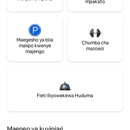
mpakato
Maegesho ya bila
Chumba cha
malipo kwenye
mazoezi
majengo
Fleti Iliyowekewa Huduma
Maeneo ya kuvinjari