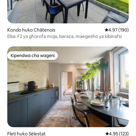
Kondo huko Châtenois
Ukadiriaji wa w
4.97 (190)
Elsa: F2 ya ghorofa moja, baraza, maegesho ya kibinafsi
Kipendwa cha wageni
Kipendwa cha wageni
Fleti huko Sélestat
Ukadiriaji wa w
4.95 (123)