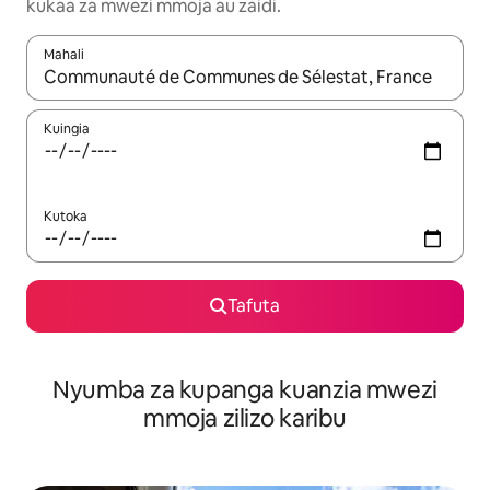
kukaa za mwezi mmoja au zaidi.
Mahali
Wakati matokeo yanapatikana, vinjari kwa kutumia vitufe vya v
Kuingia
Kutoka
Tafuta
Nyumba za kupanga kuanzia mwezi
mmoja zilizo karibu