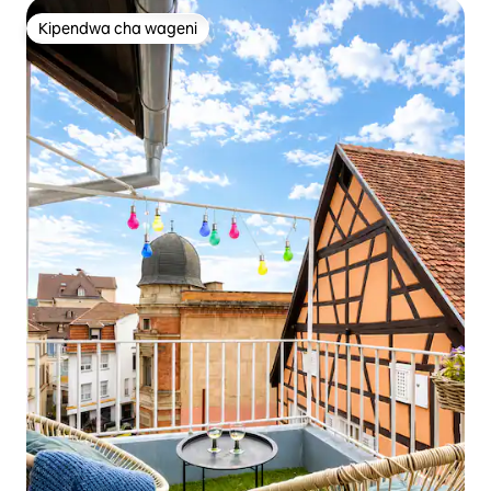
Kipendwa cha wageni
Kipendwa cha wageni