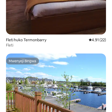
Fleti huko Termonbarry
Ukadiriaji wa 
4.91 (22)
Fleti
Mwenyeji Bingwa
Mwenyeji Bingwa