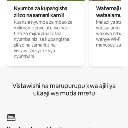
Nyumba za kupangisha
Wahamaji wa ki
zilizo na samani kamili
wataalamu wa
Kuanzia nyumba za mbao za
Malazi ya star
milimani zenye utulivu hadi
wataalamu wan
fleti za mijini zinazofaa,
wakiwa mbali na
nyumba hizi za kupangisha
wenye Wi-Fi n
zilizo na samani zina
mahususi za kuf
vistawishi vyote vya
nyumbani.
Vistawishi na marupurupu kwa ajili ya
ukaaji wa muda mrefu