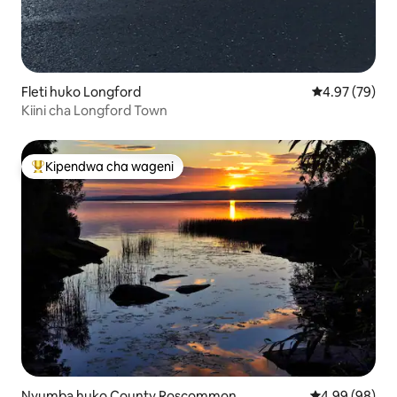
Fleti huko Longford
Ukadiriaji wa 
4.97 (79)
Kiini cha Longford Town
Kipendwa cha wageni
Kipendwa maarufu cha wageni
Nyumba huko County Roscommon
Ukadiriaji wa 
4.99 (98)