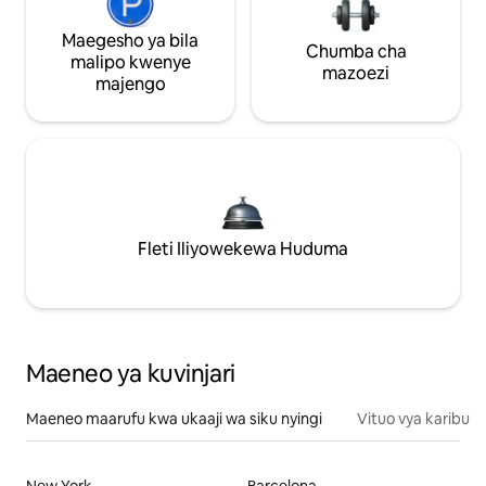
Maegesho ya bila
Chumba cha
malipo kwenye
mazoezi
majengo
Fleti Iliyowekewa Huduma
Maeneo ya kuvinjari
Maeneo maarufu kwa ukaaji wa siku nyingi
Vituo vya karibu
New York
Barcelona