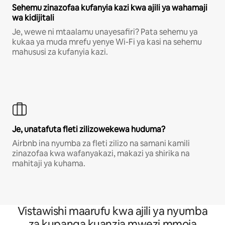
Sehemu zinazofaa kufanyia kazi kwa ajili ya wahamaji
wa kidijitali
Je, wewe ni mtaalamu unayesafiri? Pata sehemu ya
kukaa ya muda mrefu yenye Wi-Fi ya kasi na sehemu
mahususi za kufanyia kazi.
Je, unatafuta fleti zilizowekewa huduma?
Airbnb ina nyumba za fleti zilizo na samani kamili
zinazofaa kwa wafanyakazi, makazi ya shirika na
mahitaji ya kuhama.
Vistawishi maarufu kwa ajili ya nyumba
za kupanga kuanzia mwezi mmoja