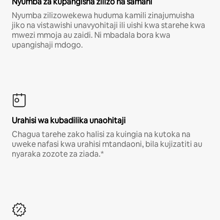
Nyumba za kupangisha zilizo na samani
Nyumba zilizowekewa huduma kamili zinajumuisha
jiko na vistawishi unavyohitaji ili uishi kwa starehe kwa
mwezi mmoja au zaidi. Ni mbadala bora kwa
upangishaji mdogo.
Urahisi wa kubadilika unaohitaji
Chagua tarehe zako halisi za kuingia na kutoka na
uweke nafasi kwa urahisi mtandaoni, bila kujizatiti au
nyaraka zozote za ziada.*