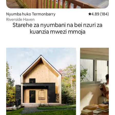
Nyumba huko Termonbarry
Ukadiriaji wa w
4.89 (184)
Riverside Haven
Starehe za nyumbani na bei nzuri za
kuanzia mwezi mmoja