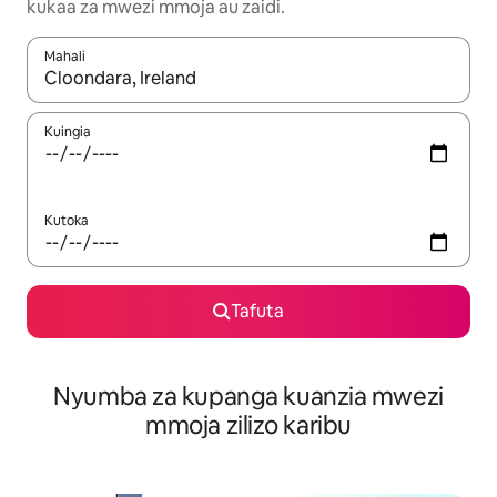
kukaa za mwezi mmoja au zaidi.
Mahali
Wakati matokeo yanapatikana, vinjari kwa kutumia vitufe vya v
Kuingia
Kutoka
Tafuta
Nyumba za kupanga kuanzia mwezi
mmoja zilizo karibu