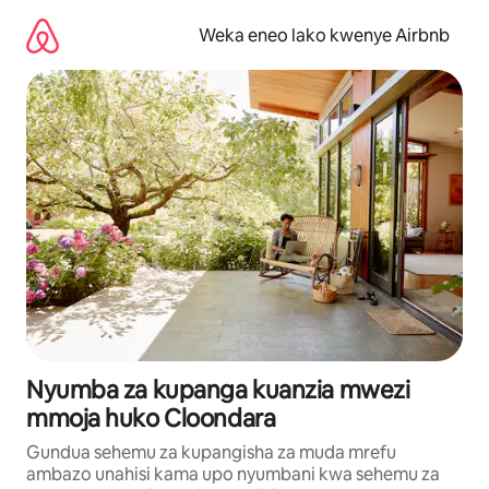
Ruka
kwenda
Weka eneo lako kwenye Airbnb
kwenye
maudhui
Nyumba za kupanga kuanzia mwezi
mmoja huko Cloondara
Gundua sehemu za kupangisha za muda mrefu
ambazo unahisi kama upo nyumbani kwa sehemu za