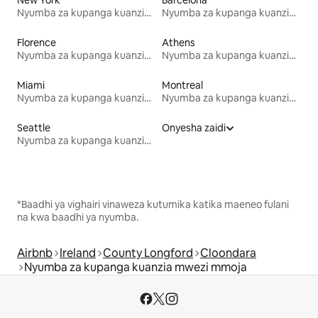
Nyumba za kupanga kuanzia mwezi mmoja
Nyumba za kupanga kuanzia mwezi mmoja
Florence
Athens
Nyumba za kupanga kuanzia mwezi mmoja
Nyumba za kupanga kuanzia mwezi mmoja
Miami
Montreal
Nyumba za kupanga kuanzia mwezi mmoja
Nyumba za kupanga kuanzia mwezi mmoja
Seattle
Onyesha zaidi
Nyumba za kupanga kuanzia mwezi mmoja
*Baadhi ya vighairi vinaweza kutumika katika maeneo fulani
na kwa baadhi ya nyumba.
Airbnb
Ireland
County Longford
Cloondara
Nyumba za kupanga kuanzia mwezi mmoja