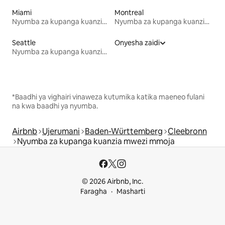
Miami
Montreal
Nyumba za kupanga kuanzia mwezi mmoja
Nyumba za kupanga kuanzia mwezi mmoja
Seattle
Onyesha zaidi
Nyumba za kupanga kuanzia mwezi mmoja
*Baadhi ya vighairi vinaweza kutumika katika maeneo fulani
na kwa baadhi ya nyumba.
Airbnb
Ujerumani
Baden-Württemberg
Cleebronn
Nyumba za kupanga kuanzia mwezi mmoja
© 2026 Airbnb, Inc.
Faragha
Masharti