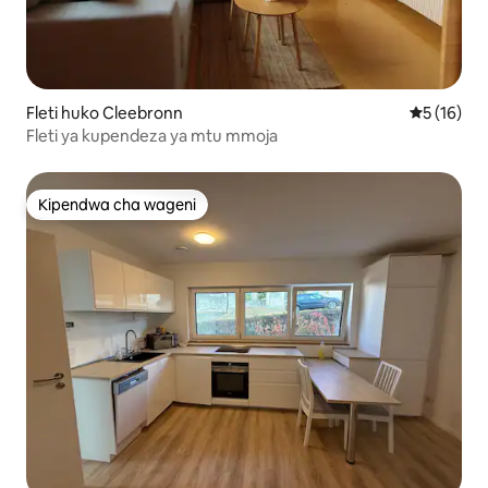
Fleti huko Cleebronn
Ukadiriaji 
5 (16)
Fleti ya kupendeza ya mtu mmoja
Kipendwa cha wageni
Kipendwa cha wageni