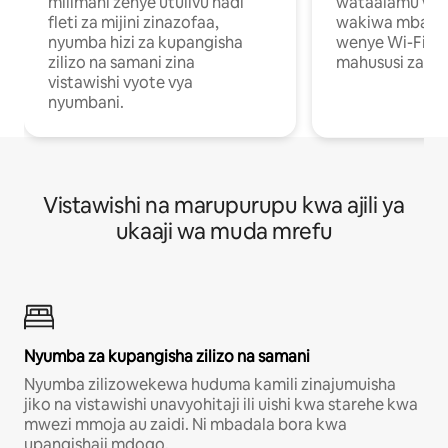
milimani zenye utulivu hadi
wataalamu wan
fleti za mijini zinazofaa,
wakiwa mbali na
nyumba hizi za kupangisha
wenye Wi-Fi n
zilizo na samani zina
mahususi za kuf
vistawishi vyote vya
nyumbani.
Vistawishi na marupurupu kwa ajili ya
ukaaji wa muda mrefu
Nyumba za kupangisha zilizo na samani
Nyumba zilizowekewa huduma kamili zinajumuisha
jiko na vistawishi unavyohitaji ili uishi kwa starehe kwa
mwezi mmoja au zaidi. Ni mbadala bora kwa
upangishaji mdogo.