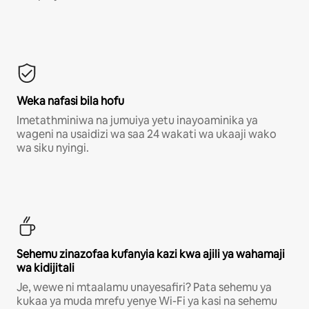
Weka nafasi bila hofu
Imetathminiwa na jumuiya yetu inayoaminika ya
wageni na usaidizi wa saa 24 wakati wa ukaaji wako
wa siku nyingi.
Sehemu zinazofaa kufanyia kazi kwa ajili ya wahamaji
wa kidijitali
Je, wewe ni mtaalamu unayesafiri? Pata sehemu ya
kukaa ya muda mrefu yenye Wi-Fi ya kasi na sehemu