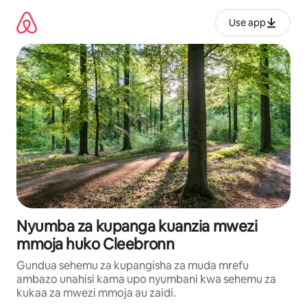
Ruka
kwenda
Use app
kwenye
maudhui
Nyumba za kupanga kuanzia mwezi
mmoja huko Cleebronn
Gundua sehemu za kupangisha za muda mrefu
ambazo unahisi kama upo nyumbani kwa sehemu za
kukaa za mwezi mmoja au zaidi.