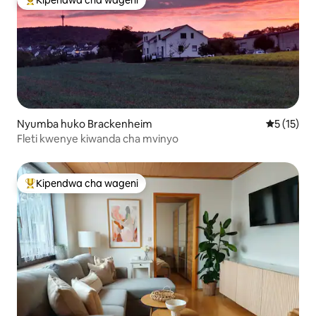
Kipendwa cha wageni
Kipendwa maarufu cha wageni
Nyumba huko Brackenheim
Ukadiriaji 
5 (15)
Fleti kwenye kiwanda cha mvinyo
Kipendwa cha wageni
Kipendwa maarufu cha wageni