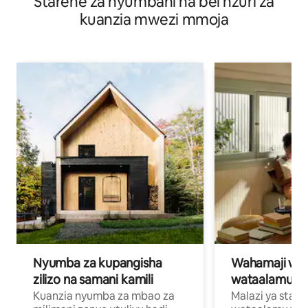
Starehe za nyumbani na bei nzuri za
kuanzia mwezi mmoja
Nyumba za kupangisha
Wahamaji wa ki
zilizo na samani kamili
wataalamu wa
Kuanzia nyumba za mbao za
Malazi ya star