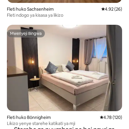
Fleti huko Sachsenheim
Ukadiriaji wa 
4.92 (26)
Fleti ndogo ya kisasa ya likizo
Mwenyeji Bingwa
Mwenyeji Bingwa
Fleti huko Bönnigheim
Ukadiriaji wa w
4.78 (120)
Likizo yenye starehe katikati ya mji