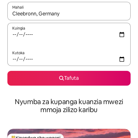
Mahali
Wakati matokeo yanapatikana, vinjari kwa kutumia vitufe vya v
Kuingia
Kutoka
Tafuta
Nyumba za kupanga kuanzia mwezi
mmoja zilizo karibu