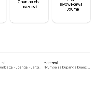
Chumba cha
Iliyowekewa
mazoezi
Huduma
ami
Montreal
Nyumba za kupanga kuanzia mwezi mmoja
Nyumba za kupanga kuanzia mwezi mmoja