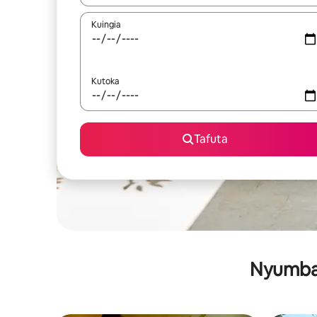
Kuingia
Kutoka
Tafuta
Nyumba 