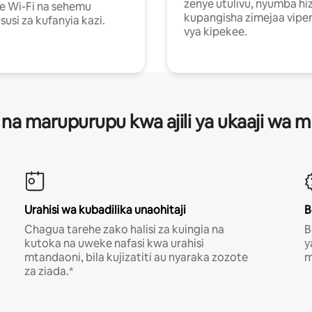
zenye utulivu, nyumba hiz
e Wi-Fi na sehemu
kupangisha zimejaa vipe
usi za kufanyia kazi.
vya kipekee.
 na marupurupu kwa ajili ya ukaaji wa
Urahisi wa kubadilika unaohitaji
B
Chagua tarehe zako halisi za kuingia na
B
kutoka na uweke nafasi kwa urahisi
y
mtandaoni, bila kujizatiti au nyaraka zozote
m
za ziada.*