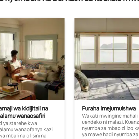
aji wa kidijitali na
Furaha imejumuishwa
alamu wanaosafiri
Wakati mwingine mahali
uendeko ni malazi. Kuanz
i ya starehe kwa
nyumba za mbao zilizo k
alamu wanaofanya kazi
ya mawe hadi nyumba za 
a mbali na ofisini na