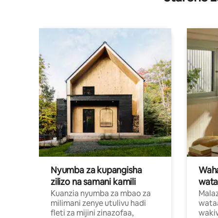
Nyumba za kupangisha
Waham
zilizo na samani kamili
wata
Kuanzia nyumba za mbao za
Malaz
milimani zenye utulivu hadi
wata
fleti za mijini zinazofaa,
wakiw