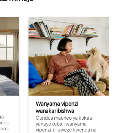
kahawa
Wanyama vipenzi
wanakaribishwa
ia
Gundua maeneo ya kukaa
ando
yanayokubali wanyama
boti
vipenzi, ili uweze kwenda na