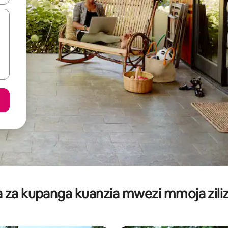
za kupanga kuanzia mwezi mmoja ziliz