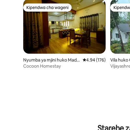
Kipendwa cha wageni
Kipendw
Kipendwa cha wageni
Kipendw
Nyumba ya mjini huko Madik
Ukadiriaji wa wastani wa
4.94 (176)
Vila huk
eri
Cocoon Homestay
Vijayashre
Vitanda J
Starehe z