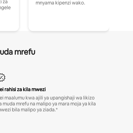
i za
mnyama kipenzi wako.
ngele
 muda mrefu
ei rahisi za kila mwezi
ei maalumu kwa ajili ya upangishaji wa likizo
a muda mrefu na malipo ya mara moja ya kila
wezi bila malipo ya ziada.*