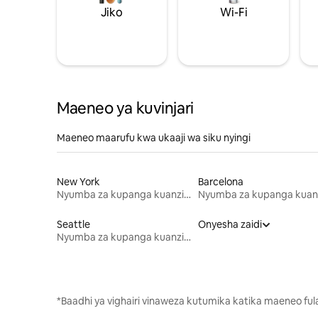
Jiko
Wi-Fi
Maeneo ya kuvinjari
Maeneo maarufu kwa ukaaji wa siku nyingi
New York
Barcelona
Nyumba za kupanga kuanzia mwezi mmoja
Seattle
Onyesha zaidi
Nyumba za kupanga kuanzia mwezi mmoja
*Baadhi ya vighairi vinaweza kutumika katika maeneo fu