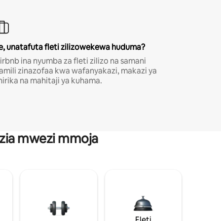
e, unatafuta fleti zilizowekewa huduma?
irbnb ina nyumba za fleti zilizo na samani
amili zinazofaa kwa wafanyakazi, makazi ya
hirika na mahitaji ya kuhama.
anzia mwezi mmoja
Fleti