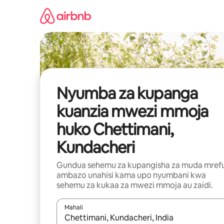
Ruka
kwenda
kwenye
maudhui
Nyumba za kupanga
kuanzia mwezi mmoja
huko Chettimani,
Kundacheri
Gundua sehemu za kupangisha za muda mref
ambazo unahisi kama upo nyumbani kwa
sehemu za kukaa za mwezi mmoja au zaidi.
Mahali
Wakati matokeo yanapatikana, vinjari kwa kutumia