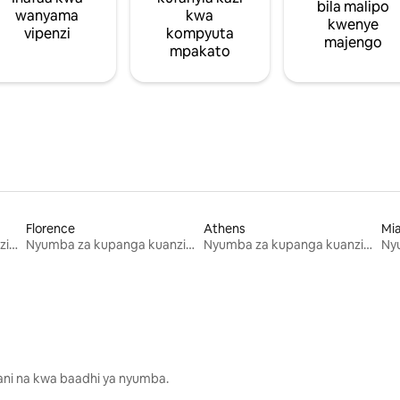
bila malipo
wanyama
kwa
kwenye
vipenzi
kompyuta
majengo
mpakato
Florence
Athens
Mi
Nyumba za kupanga kuanzia mwezi mmoja
Nyumba za kupanga kuanzia mwezi mmoja
Nyumba za kupanga kuanzia mwezi mmoja
lani na kwa baadhi ya nyumba.