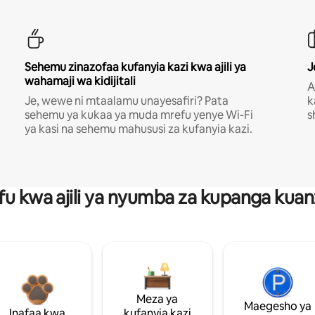
Sehemu zinazofaa kufanyia kazi kwa ajili ya
J
wahamaji wa kidijitali
A
Je, wewe ni mtaalamu unayesafiri? Pata
k
sehemu ya kukaa ya muda mrefu yenye Wi-Fi
s
ya kasi na sehemu mahususi za kufanyia kazi.
fu kwa ajili ya nyumba za kupanga ku
Meza ya
Maegesho ya
Inafaa kwa
kufanyia kazi