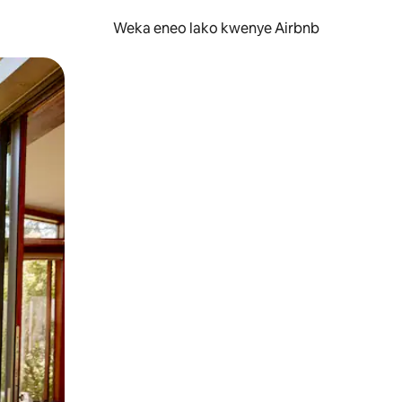
Weka eneo lako kwenye Airbnb
lezesha kidole kwenye ishara.