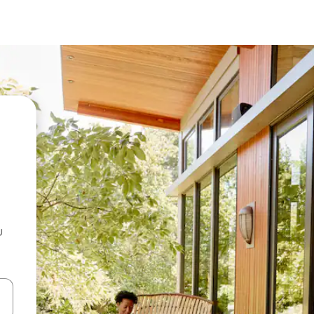
u
 vitufe vya vishale vya juu na chini au uchunguze kwa kugusa au kute