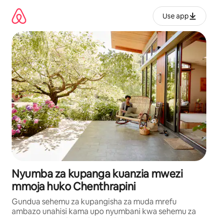
Ruka
kwenda
Use app
kwenye
maudhui
Nyumba za kupanga kuanzia mwezi
mmoja huko Chenthrapini
Gundua sehemu za kupangisha za muda mrefu
ambazo unahisi kama upo nyumbani kwa sehemu za