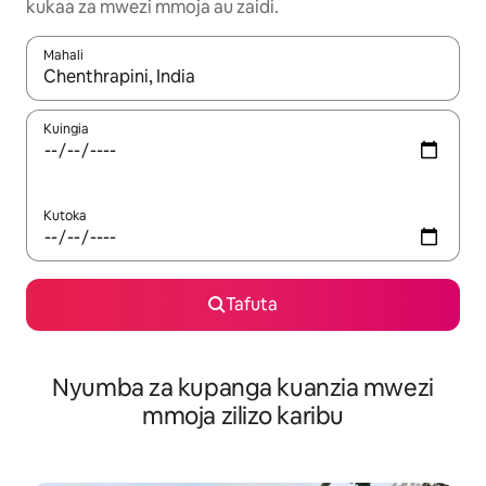
kukaa za mwezi mmoja au zaidi.
Mahali
Wakati matokeo yanapatikana, vinjari kwa kutumia vitufe vya v
Kuingia
Kutoka
Tafuta
Nyumba za kupanga kuanzia mwezi
mmoja zilizo karibu