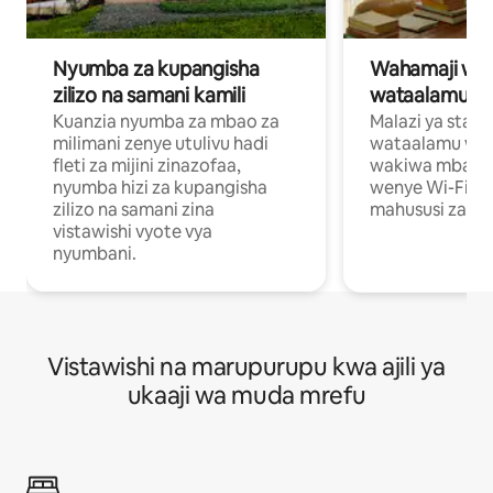
Nyumba za kupangisha
Wahamaji wa ki
zilizo na samani kamili
wataalamu wa
Kuanzia nyumba za mbao za
Malazi ya star
milimani zenye utulivu hadi
wataalamu wan
fleti za mijini zinazofaa,
wakiwa mbali na
nyumba hizi za kupangisha
wenye Wi-Fi n
zilizo na samani zina
mahususi za kuf
vistawishi vyote vya
nyumbani.
Vistawishi na marupurupu kwa ajili ya
ukaaji wa muda mrefu