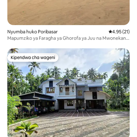
Nyumba huko Poribasar
Ukadiriaji wa 
4.95 (21)
Mapumziko ya Faragha ya Ghorofa ya Juu na Mwonekano
wa Bustani
Kipendwa cha wageni
Kipendwa cha wageni