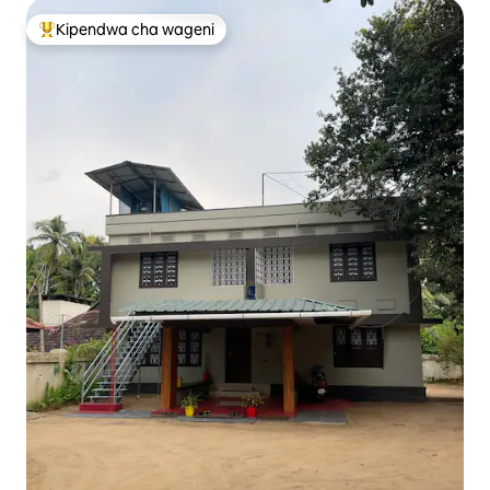
Kipendwa cha wageni
Kipendwa maarufu cha wageni