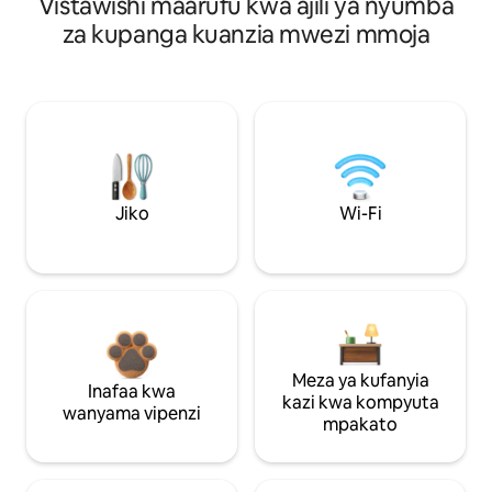
Vistawishi maarufu kwa ajili ya nyumba
za kupanga kuanzia mwezi mmoja
Jiko
Wi-Fi
Meza ya kufanyia
Inafaa kwa
kazi kwa kompyuta
wanyama vipenzi
mpakato