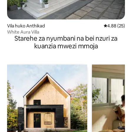
Vila huko Anthikad
Ukadiriaji wa 
4.88 (25)
White Aura Villa
Starehe za nyumbani na bei nzuri za
kuanzia mwezi mmoja