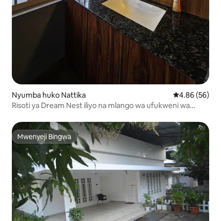
Nyumba huko Nattika
Ukadiriaji wa 
4.86 (56)
Risoti ya Dream Nest iliyo na mlango wa ufukweni wa
kujitegemea
Mwenyeji Bingwa
Mwenyeji Bingwa