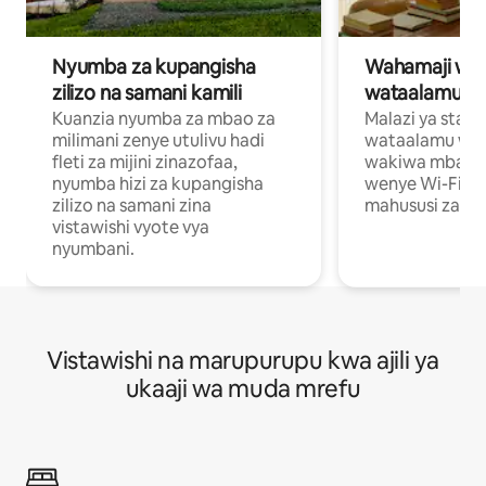
Nyumba za kupangisha
Wahamaji wa ki
zilizo na samani kamili
wataalamu wa
Kuanzia nyumba za mbao za
Malazi ya star
milimani zenye utulivu hadi
wataalamu wan
fleti za mijini zinazofaa,
wakiwa mbali na
nyumba hizi za kupangisha
wenye Wi-Fi n
zilizo na samani zina
mahususi za kuf
vistawishi vyote vya
nyumbani.
Vistawishi na marupurupu kwa ajili ya
ukaaji wa muda mrefu