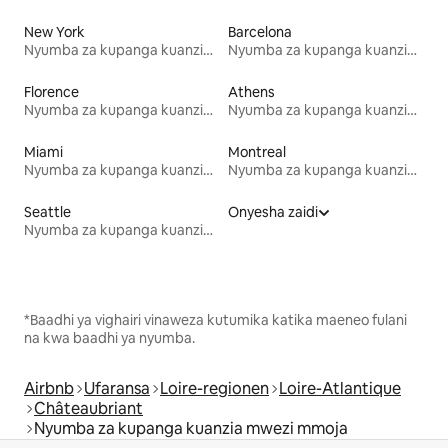
New York
Barcelona
Nyumba za kupanga kuanzia mwezi mmoja
Nyumba za kupanga kuanzia mwezi mmoja
Florence
Athens
Nyumba za kupanga kuanzia mwezi mmoja
Nyumba za kupanga kuanzia mwezi mmoja
Miami
Montreal
Nyumba za kupanga kuanzia mwezi mmoja
Nyumba za kupanga kuanzia mwezi mmoja
Seattle
Onyesha zaidi
Nyumba za kupanga kuanzia mwezi mmoja
*Baadhi ya vighairi vinaweza kutumika katika maeneo fulani
na kwa baadhi ya nyumba.
Airbnb
Ufaransa
Loire-regionen
Loire-Atlantique
Châteaubriant
Nyumba za kupanga kuanzia mwezi mmoja