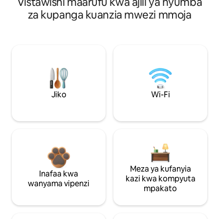
Vistawishi maarufu kwa ajili ya nyumba
za kupanga kuanzia mwezi mmoja
Jiko
Wi-Fi
Meza ya kufanyia
Inafaa kwa
kazi kwa kompyuta
wanyama vipenzi
mpakato