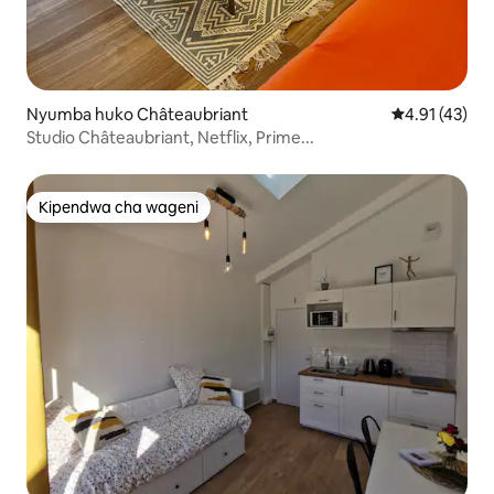
Nyumba huko Châteaubriant
Ukadiriaji wa 
4.91 (43)
Studio Châteaubriant, Netflix, Prime...
Kipendwa cha wageni
Kipendwa cha wageni