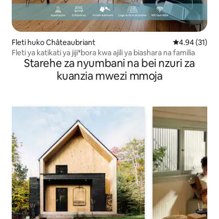
Fleti huko Châteaubriant
Ukadiriaji wa 
4.94 (31)
Fleti ya katikati ya jiji*bora kwa ajili ya biashara na familia
Starehe za nyumbani na bei nzuri za
kuanzia mwezi mmoja