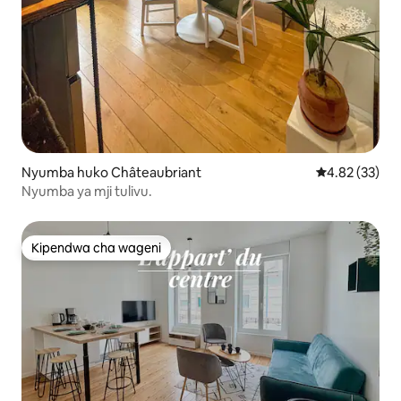
Nyumba huko Châteaubriant
Ukadiriaji wa 
4.82 (33)
Nyumba ya mji tulivu.
Kipendwa cha wageni
Kipendwa cha wageni