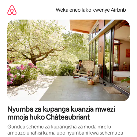
Ruka
kwenda
Weka eneo lako kwenye Airbnb
kwenye
maudhui
Nyumba za kupanga kuanzia mwezi
mmoja huko Châteaubriant
Gundua sehemu za kupangisha za muda mrefu
ambazo unahisi kama upo nyumbani kwa sehemu za