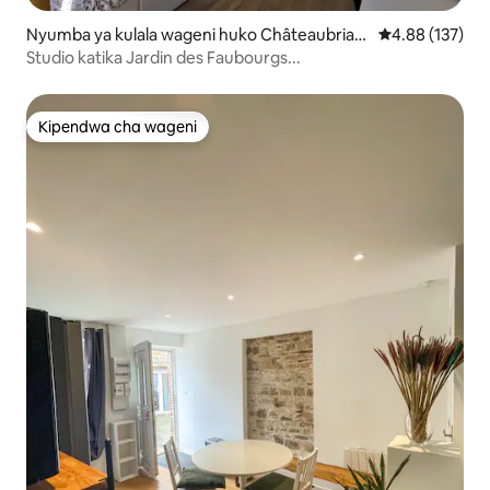
Nyumba ya kulala wageni huko Châteaubrian
Ukadiriaji wa w
4.88 (137)
t
Studio katika Jardin des Faubourgs...
Kipendwa cha wageni
Kipendwa cha wageni