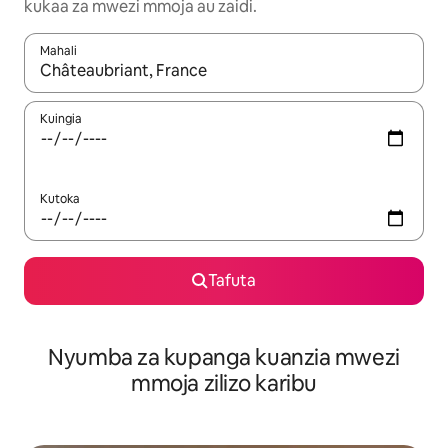
kukaa za mwezi mmoja au zaidi.
Mahali
Wakati matokeo yanapatikana, vinjari kwa kutumia vitufe vya v
Kuingia
Kutoka
Tafuta
Nyumba za kupanga kuanzia mwezi
mmoja zilizo karibu