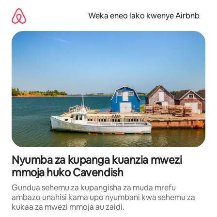
Ruka
kwenda
Weka eneo lako kwenye Airbnb
kwenye
maudhui
Nyumba za kupanga kuanzia mwezi
mmoja huko Cavendish
Gundua sehemu za kupangisha za muda mrefu
ambazo unahisi kama upo nyumbani kwa sehemu za
kukaa za mwezi mmoja au zaidi.