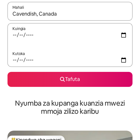
Mahali
Wakati matokeo yanapatikana, vinjari kwa kutumia vitufe vya v
Kuingia
Kutoka
Tafuta
Nyumba za kupanga kuanzia mwezi
mmoja zilizo karibu