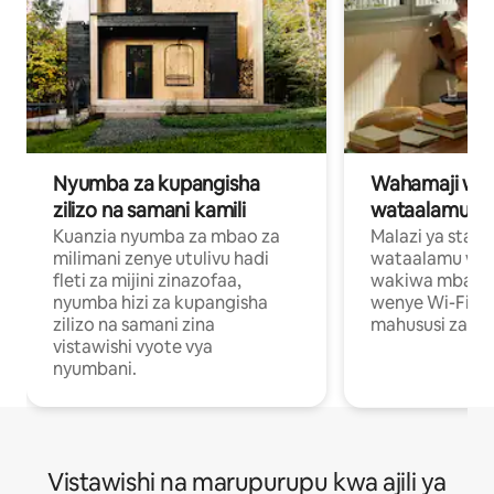
Nyumba za kupangisha
Wahamaji wa ki
zilizo na samani kamili
wataalamu wa
Kuanzia nyumba za mbao za
Malazi ya star
milimani zenye utulivu hadi
wataalamu wan
fleti za mijini zinazofaa,
wakiwa mbali na
nyumba hizi za kupangisha
wenye Wi-Fi n
zilizo na samani zina
mahususi za kuf
vistawishi vyote vya
nyumbani.
Vistawishi na marupurupu kwa ajili ya