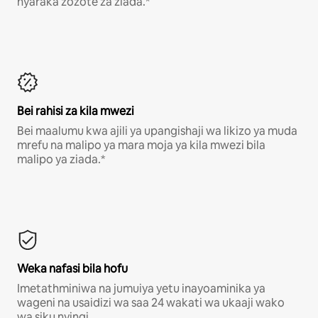
nyaraka zozote za ziada.*
Bei rahisi za kila mwezi
Bei maalumu kwa ajili ya upangishaji wa likizo ya muda
mrefu na malipo ya mara moja ya kila mwezi bila
malipo ya ziada.*
Weka nafasi bila hofu
Imetathminiwa na jumuiya yetu inayoaminika ya
wageni na usaidizi wa saa 24 wakati wa ukaaji wako
wa siku nyingi.