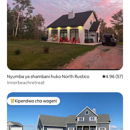
Nyumba ya shambani huko North Rustico
Ukadiriaji wa 
4.96 (57)
Innerbeachretreat
Kipendwa cha wageni
Kipendwa maarufu cha wageni