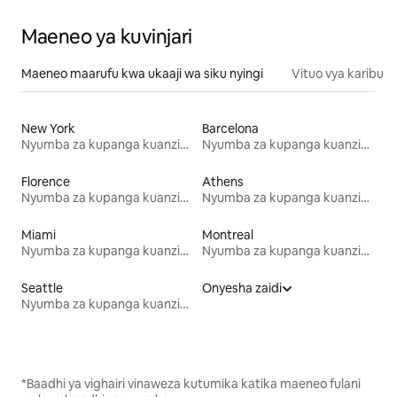
Maeneo ya kuvinjari
Maeneo maarufu kwa ukaaji wa siku nyingi
Vituo vya karibu
New York
Barcelona
Nyumba za kupanga kuanzia mwezi mmoja
Nyumba za kupanga kuanzia mwezi mmoja
Florence
Athens
Nyumba za kupanga kuanzia mwezi mmoja
Nyumba za kupanga kuanzia mwezi mmoja
Miami
Montreal
Nyumba za kupanga kuanzia mwezi mmoja
Nyumba za kupanga kuanzia mwezi mmoja
Seattle
Onyesha zaidi
Nyumba za kupanga kuanzia mwezi mmoja
*Baadhi ya vighairi vinaweza kutumika katika maeneo fulani