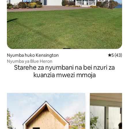
Nyumba huko Kensington
Ukadiriaji 
5 (43)
Nyumba ya Blue Heron
Starehe za nyumbani na bei nzuri za
kuanzia mwezi mmoja