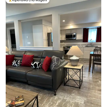
Kipendwa cha wageni
Kipendwa maarufu cha wageni