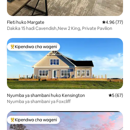
Fleti huko Margate
Ukadiriaji wa 
4.96 (77)
Dakika 15 hadi Cavendish,New 2 King, Private Pavilion
Kipendwa cha wageni
Kipendwa maarufu cha wageni
Nyumba ya shambani huko Kensington
Ukadiriaji 
5 (67)
Nyumba ya shambani ya Foxcliff
Kipendwa cha wageni
Kipendwa maarufu cha wageni