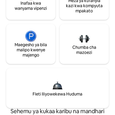
Meza ya kufanyia
Inafaa kwa
kazi kwa kompyuta
wanyama vipenzi
mpakato
Maegesho ya bila
Chumba cha
malipo kwenye
mazoezi
majengo
Fleti Iliyowekewa Huduma
Sehemu ya kukaa karibu na mandhari